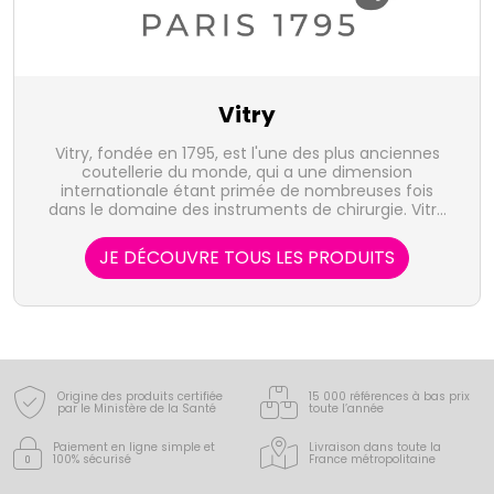
Vitry
Vitry, fondée en 1795, est l'une des plus anciennes
coutellerie du monde, qui a une dimension
internationale étant primée de nombreuses fois
dans le domaine des instruments de chirurgie. Vitry
est spécialisé dans la fabrication d'accessoires
manucure-pédicure en inox garantis à vie. Vitry a
JE DÉCOUVRE TOUS LES PRODUITS
également développé une ligne de produits
cosmétiques complémentaires à l'accessoire.
Origine des produits certifiée
15 000 références à bas prix
par le Ministère de la Santé
toute l’année
Paiement en ligne simple
et
Livraison dans toute la
100% sécurisé
France
métropolitaine