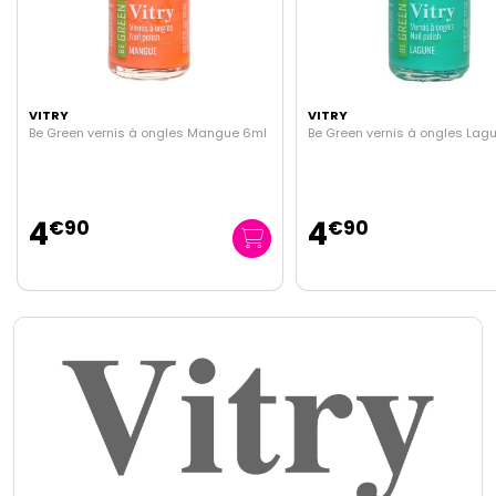
VITRY
VITRY
s Mangue 6ml
Be Green vernis à ongles Lagune 6ml
Be Green verni
6ml
4
4
€
90
€
90