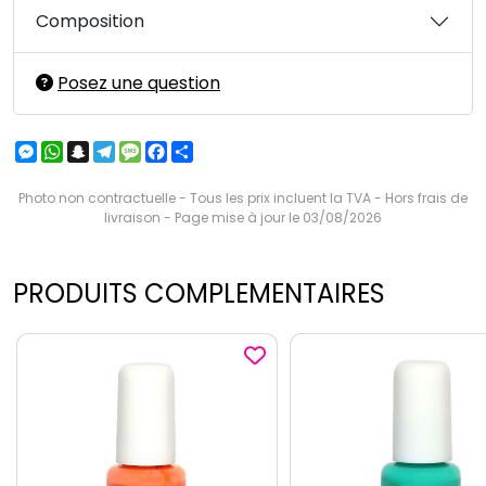
Composition
Posez une question
Messenger
WhatsApp
Snapchat
Telegram
Message
Facebook
Partager
Photo non contractuelle - Tous les prix incluent la TVA - Hors frais de
livraison - Page mise à jour le 03/08/2026
PRODUITS COMPLEMENTAIRES