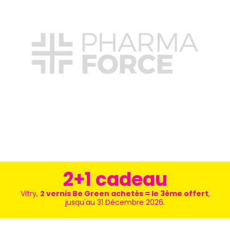
2+1 cadeau
Vitry,
2 vernis Be Green achetés = le 3ème offert
,
jusqu'au 31 Décembre 2026.