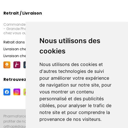
Retrait / Livraison
Commandez en ligne et venez chercher votre commande à Amiens
- Grande Pharmacie d’Amiens (Fachon) ou recevez-là rapidement
chez vous ou en point retrait
Nous utilisons des
Retrait dans la pharmacie d’Amiens
Livraison chez vous
cookies
Livraison chez votre commerçant
Nous utilisons des cookies et
d'autres technologies de suivi
pour améliorer votre expérience
Retrouvez-nous sur vos réseaux sociaux
de navigation sur notre site, pour
vous montrer un contenu
personnalisé et des publicités
ciblées, pour analyser le trafic de
notre site et pour comprendre la
Pharmaforce.fr et la Grande Pharmacie d’Amiens vous souhaitent de
provenance de nos visiteurs.
profiter de notre accueil, de nos conseils pharmaceutiques,
orthopédiques, homéopathiques, parapharmaceutiques, beauté et