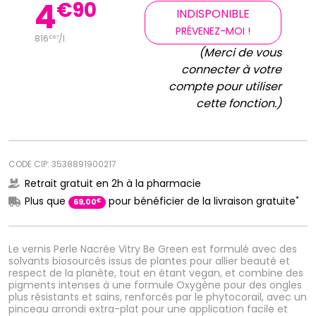
4
€
90
INDISPONIBLE
PRÉVENEZ-MOI !
816
/
l.
€
67
(Merci de vous
connecter à votre
compte pour utiliser
cette fonction.)
CODE CIP: 3538891900217
Retrait gratuit en 2h à la pharmacie
*
Plus que
pour bénéficier de la livraison gratuite
€
69
,
00
Le vernis Perle Nacrée Vitry Be Green est formulé avec des
solvants biosourcés issus de plantes pour allier beauté et
respect de la planète, tout en étant vegan, et combine des
pigments intenses à une formule Oxygène pour des ongles
plus résistants et sains, renforcés par le phytocorail, avec un
pinceau arrondi extra-plat pour une application facile et