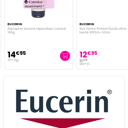
6 vendus
récemment !
EUCERIN
EUCERIN
Aquaphor baume réparateur cutané
Sun Hydro Protect fluide ultra
198g
teinté SPF50+ 50ml
14
12
€
95
€
95
75
/kg
15
€
95
€
51
319
/
l.
€
00