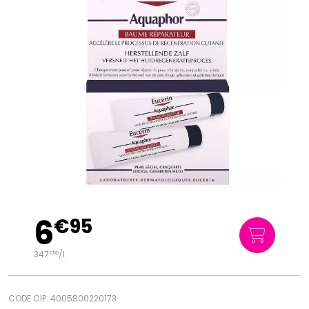
6
€
95
347
/
l.
€
50
CODE CIP: 4005800220173