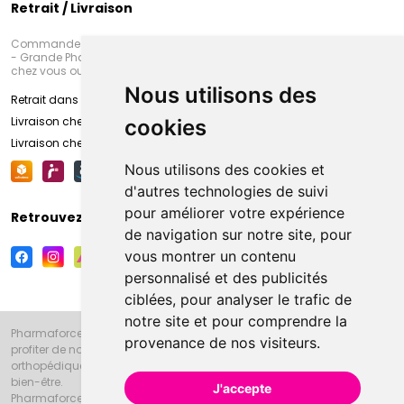
Retrait / Livraison
Commandez en ligne et venez chercher votre commande à Amiens
- Grande Pharmacie d’Amiens (Fachon) ou recevez-là rapidement
chez vous ou en point retrait
Nous utilisons des
Retrait dans la pharmacie d’Amiens
Livraison chez vous
cookies
Livraison chez votre commerçant
Nous utilisons des cookies et
d'autres technologies de suivi
pour améliorer votre expérience
Retrouvez-nous sur vos réseaux sociaux
de navigation sur notre site, pour
vous montrer un contenu
personnalisé et des publicités
ciblées, pour analyser le trafic de
notre site et pour comprendre la
Pharmaforce.fr et la Grande Pharmacie d’Amiens vous souhaitent de
provenance de nos visiteurs.
profiter de notre accueil, de nos conseils pharmaceutiques,
orthopédiques, homéopathiques, parapharmaceutiques, beauté et
bien-être.
J'accepte
Pharmaforce.fr est le site internet de la Grande Pharmacie d’Amiens.