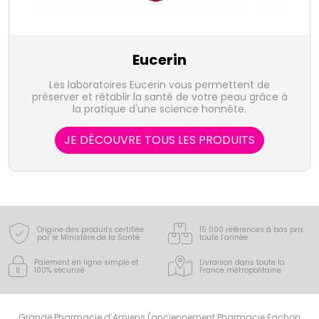
Eucerin
Les laboratoires Eucerin vous permettent de
préserver et rétablir la santé de votre peau grâce à
la pratique d'une science honnête.
JE DÉCOUVRE TOUS LES PRODUITS
Origine des produits certifiée
15 000 références à bas prix
par le Ministère de la Santé
toute l’année
Paiement en ligne simple
et
Livraison dans toute la
100% sécurisé
France
métropolitaine
Grande Pharmacie d’Amiens (anciennement Pharmacie Fachon