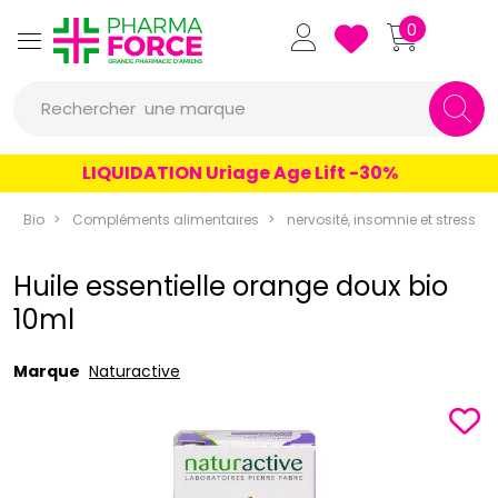
Pharmaforce Grande Pharmacie 
0
une marque
Rechercher
un conseil
LIQUIDATION Uriage Age Lift -30%
un produit
Bio
Compléments alimentaires
nervosité, insomnie et stress
une marque
Huile essentielle orange doux bio
10ml
Marque
Naturactive