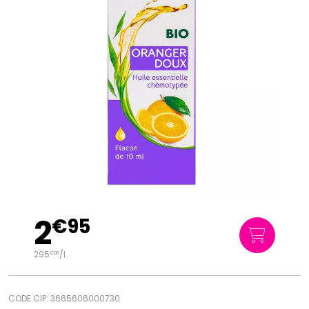
2
€
95
295
/
l.
€
00
CODE CIP: 3665606000730