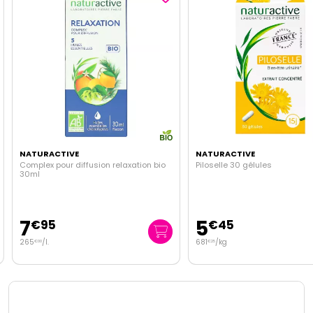
NATURACTIVE
NATURACTIVE
Complex pour diffusion relaxation bio
Piloselle 30 gélules
30ml
7
5
€
95
€
45
265
/
l.
681
/kg
€
00
€
25