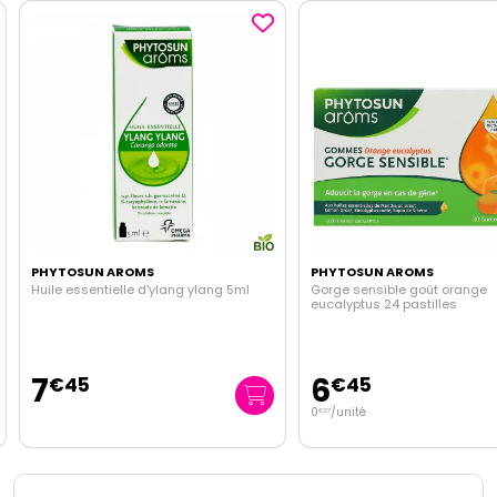
PHYTOSUN AROMS
PHYTOSUN AROMS
Huile essentielle d'ylang ylang 5ml
Gorge sensible goût orange
eucalyptus 24 pastilles
7
6
€
45
€
45
0
/unité
€
27