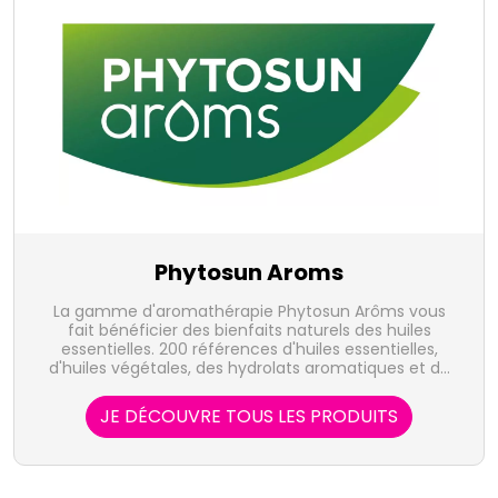
Phytosun Aroms
La gamme d'aromathérapie Phytosun Arôms vous
fait bénéficier des bienfaits naturels des huiles
essentielles. 200 références d'huiles essentielles,
d'huiles végétales, des hydrolats aromatiques et de
produits prêts à l'emploi sont destinées au bien-être
et aux maux du quotidien.
JE DÉCOUVRE TOUS LES PRODUITS