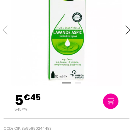
5
€
45
545
/
l.
€
00
CODE CIP: 3595890244483