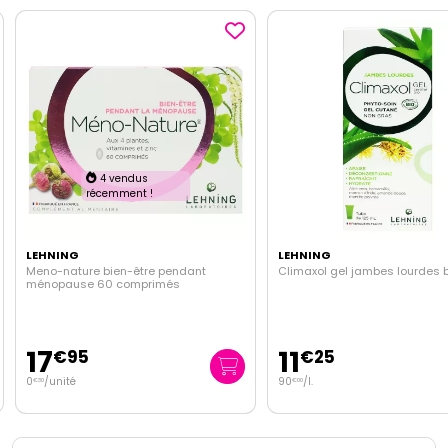
4 vendus
récemment !
LEHNING
LEHNING
Meno-nature bien-être pendant
Climaxol gel jambes lourdes 
ménopause 60 comprimés
17
11
€
95
€
25
0
/unité
90
/
l.
€
30
€
00