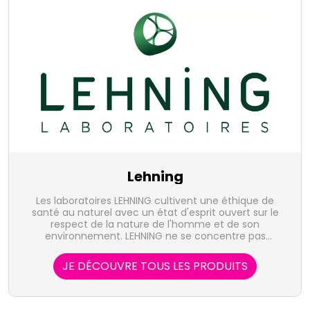
Lehning
Les laboratoires LEHNING cultivent une éthique de
santé au naturel avec un état d'esprit ouvert sur le
respect de la nature de l'homme et de son
environnement. LEHNING ne se concentre pas
uniquement sur une pathologie unique mais sur
l'individu dans sa globalité.
JE DÉCOUVRE TOUS LES PRODUITS