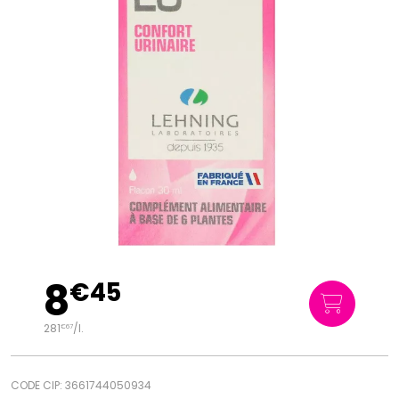
8
€
45
281
/
l.
€
67
CODE CIP: 3661744050934