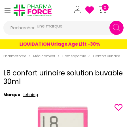
Pharmaforce Grande Pharmacie 
0
une marque
Rechercher
un conseil
un produit
LIQUIDATION Uriage Age Lift -30%
une marque
Pharmaforce
Médicament
Homéopathie
Confort urinaire
L8 confort urinaire solution buvable
30ml
Marque
Lehning