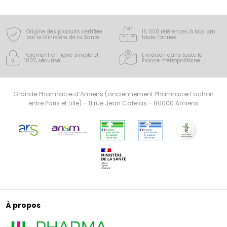
Origine des produits certifiée
15 000 références à bas prix
par le Ministère de la Santé
toute l’année
Paiement en ligne simple
et
Livraison dans toute la
100% sécurisé
France
métropolitaine
Grande Pharmacie d’Amiens (anciennement Pharmacie Fachon
entre Paris et Lille) - 11 rue Jean Catelas - 80000 Amiens
À propos