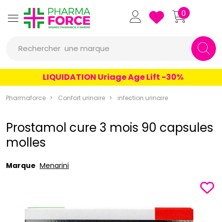
Pharmaforce Grande Pharmacie 
0
Rechercher
une marque
un conseil
LIQUIDATION Uriage Age Lift -30%
un produit
Pharmaforce
Confort urinaire
infection urinaire
une marque
Prostamol cure 3 mois 90 capsules
molles
Marque
Menarini