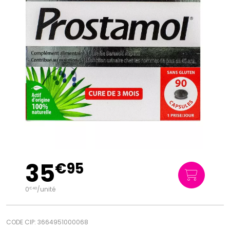
35
€
95
0
/unité
€
40
CODE CIP: 3664951000068