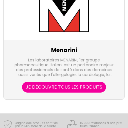
Menarini
Les laboratoires MENARINI, 1er groupe
pharmaceutique Italien, est un partenaire majeur
des professionnels de santé dans des domaines
aussi variés que l'allergologie, la cardiologie, la
médecine du sport ou la nutrition. MENARINI oriente
également son développement sur de nouveaux
JE DÉCOUVRE TOUS LES PRODUITS
territoires thérapeutiques en pneumologie et
sexologie.
Origine des produits certifiée
15 000 références à bas prix
par le Ministère de la Santé
toute l’année