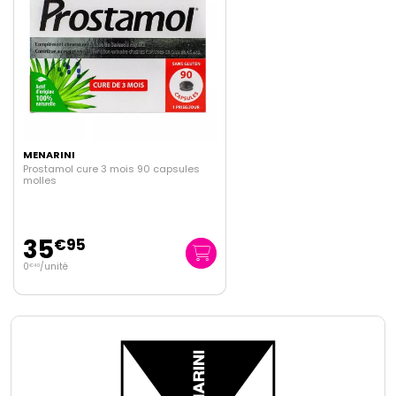
MENARINI
Prostamol cure 3 mois 90 capsules
molles
35
€
95
0
/unité
€
40