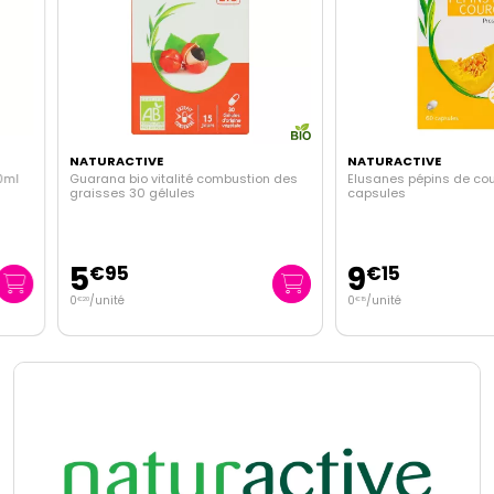
NATURACTIVE
NATURACTIVE
Guarana bio vitalité combustion des
Elusanes pépins de courge 6
graisses 30 gélules
capsules
5
9
€
95
€
15
0
/unité
0
/unité
€
20
€
15