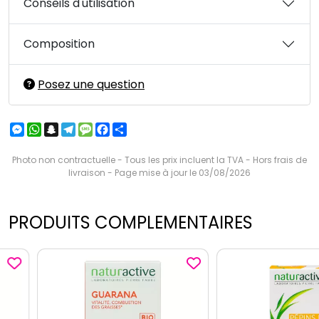
Conseils d'utilisation
Composition
Posez une question
Messenger
WhatsApp
Snapchat
Telegram
Message
Facebook
Partager
Photo non contractuelle - Tous les prix incluent la TVA - Hors frais de
livraison - Page mise à jour le 03/08/2026
PRODUITS COMPLEMENTAIRES