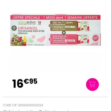
16
€
95
CODE CIP: 3665606002024