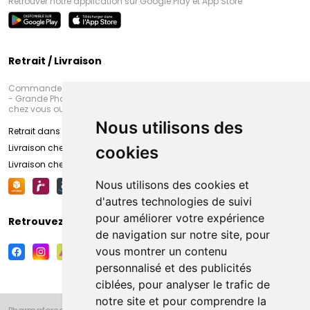
Retrouver notre application sur Google Play et App Store
Retrait / Livraison
Commandez en ligne et venez chercher votre commande à Amiens
- Grande Pharmacie d’Amiens (Fachon) ou recevez-là rapidement
chez vous ou en point retrait
Nous utilisons des
Retrait dans la pharmacie d’Amiens
Livraison chez vous
cookies
Livraison chez votre commerçant
Nous utilisons des cookies et
d'autres technologies de suivi
pour améliorer votre expérience
Retrouvez-nous sur vos réseaux sociaux
de navigation sur notre site, pour
vous montrer un contenu
personnalisé et des publicités
ciblées, pour analyser le trafic de
notre site et pour comprendre la