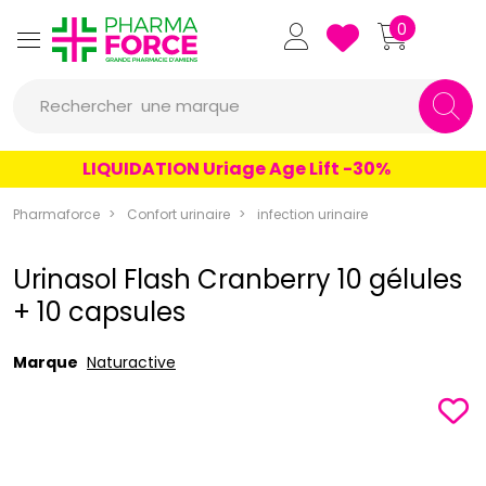
Pharmaforce Grande Pharmacie 
0
une marque
Rechercher
un conseil
LIQUIDATION Uriage Age Lift -30%
un produit
Pharmaforce
Confort urinaire
infection urinaire
une marque
Urinasol Flash Cranberry 10 gélules
+ 10 capsules
Marque
Naturactive