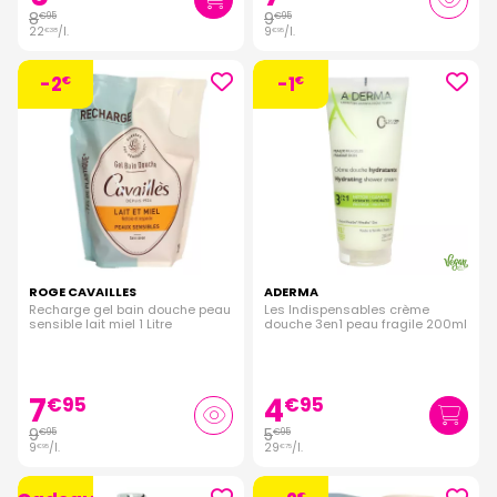
8
9
€
95
€
95
22
/
l.
9
/
l.
€
38
€
95
-2
-1
€
€
ROGE CAVAILLES
ADERMA
Recharge gel bain douche peau
Les Indispensables crème
sensible lait miel 1 Litre
douche 3en1 peau fragile 200ml
7
4
€
95
€
95
9
5
€
95
€
95
9
/
l.
29
/
l.
€
95
€
75
€