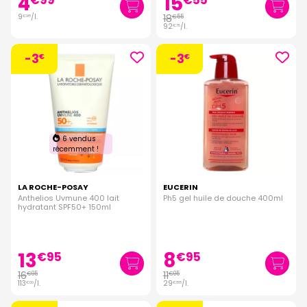
4
15
€
99
€
55
9
/
l.
18
€
55
€
98
92
/
l.
€
75
-3
-3
€
€
6 vendus
récemment !
LA ROCHE-POSAY
EUCERIN
Anthelios Uvmune 400 lait
Ph5 gel huile de douche 400ml
hydratant SPF50+ 150ml
13
8
€
95
€
95
16
11
€
95
€
95
113
/
l.
29
/
l.
€
00
€
88