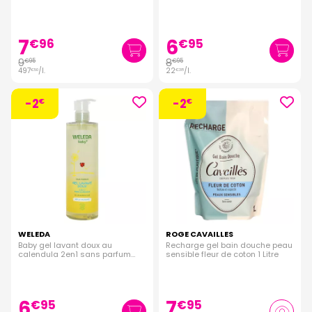
400ml
7
6
€
96
€
95
9
8
€
95
€
95
497
/
l.
22
/
l.
€
50
€
38
-2
-2
€
€
WELEDA
ROGE CAVAILLES
Baby gel lavant doux au
Recharge gel bain douche peau
calendula 2en1 sans parfum
sensible fleur de coton 1 Litre
400ml
6
7
€
95
€
95