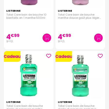
LISTERINE
LISTERINE
Total Care bain de bouche 10
Total Care bain de bouche
bienfaits en 1 menthe 500ml
menthe douce goût plus léger
500ml
4
4
€
99
€
99
9
/
l.
9
/
l.
€
98
€
98
Cadeau
Cadeau
LISTERINE
LISTERINE
Total Care bain de bouche
Total Care bain de bouche