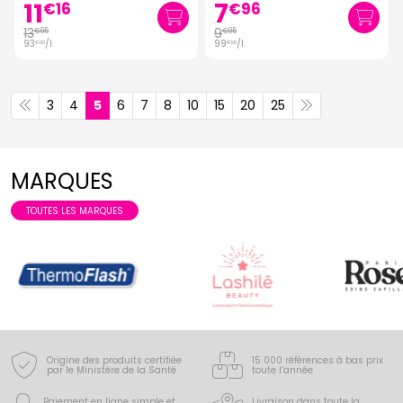
11
7
€
16
€
96
13
9
€
95
€
95
93
/
l.
99
/
l.
€
00
€
50
3
4
5
6
7
8
10
15
20
25
MARQUES
TOUTES LES MARQUES
Origine des produits certifiée
15 000 références à bas prix
par le Ministère de la Santé
toute l’année
Paiement en ligne simple
et
Livraison dans toute la