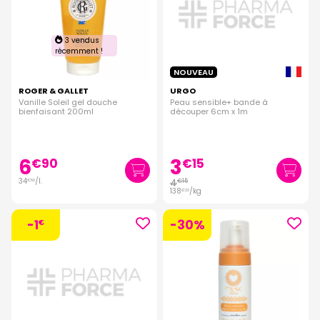
3 vendus
récemment !
NOUVEAU
ROGER & GALLET
URGO
Vanille Soleil gel douche
Peau sensible+ bande à
bienfaisant 200ml
découper 6cm x 1m
6
3
€
90
€
15
34
/
l.
4
€
15
€
50
138
/kg
€
33
-1
-30%
€