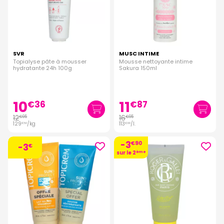
SVR
MUSC INTIME
Topialyse pâte à mousser
Mousse nettoyante intime
hydratante 24h 100g
Sakura 150ml
10
11
€
36
€
87
12
16
€
95
€
95
129
/kg
113
/
l.
€
50
€
00
-3
€
90
-3
€
sur le 2
ème