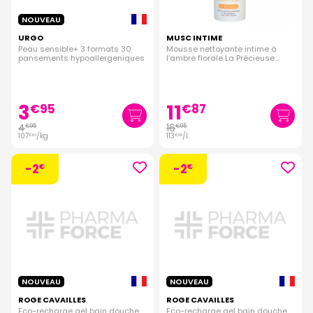
NOUVEAU
URGO
MUSC INTIME
Peau sensible+ 3 formats 30
Mousse nettoyante intime à
pansements hypoallergeniques
l'ambre florale La Précieuse
150ml
3
11
€
95
€
87
4
16
€
95
€
95
107
/kg
113
/
l.
€
61
€
00
-2
-2
€
€
NOUVEAU
NOUVEAU
ROGE CAVAILLES
ROGE CAVAILLES
Eco-recharge gel bain douche
Eco-recharge gel bain douche