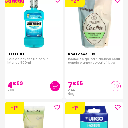
Cadeau
-2
LISTERINE
ROGE CAVAILLES
Bain de bouche fraicheur
Recharge gel bain douche peau
intense 500ml
sensible amande verte 1 Litre
4
7
€
99
€
95
9
/
l.
9
€
95
€
98
9
/
l.
€
95
-1
-1
€
€