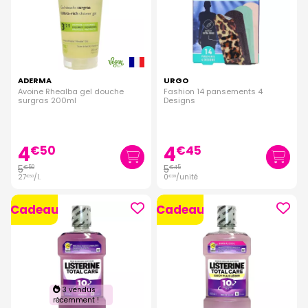
ADERMA
URGO
Avoine Rhealba gel douche
Fashion 14 pansements 4
surgras 200ml
Designs
4
4
€
50
€
45
5
5
€
50
€
45
27
/
l.
0
/unité
€
50
€
39
Cadeau
Cadeau
3 vendus
récemment !