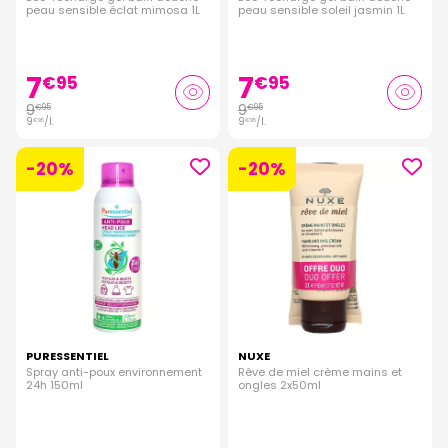
peau sensible éclat mimosa 1L
peau sensible soleil jasmin 1L
7
7
€
95
€
95
9
9
€
95
€
95
9
/
l.
9
/
l.
€
95
€
95
-20%
-20%
PURESSENTIEL
NUXE
Spray anti-poux environnement
Rêve de miel crème mains et
24h 150ml
ongles 2x50ml