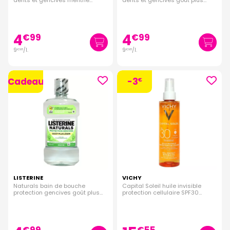
dents et gencives menthe
dents et gencives goût plus
fraiche 500ml
léger menthe fraiche 500ml
4
4
€
99
€
99
9
/
l.
9
/
l.
€
98
€
98
Cadeau
-3
€
LISTERINE
VICHY
Naturals bain de bouche
Capital Soleil huile invisible
protection gencives goût plus
protection cellulaire SPF30
léger menthe 500ml
200ml