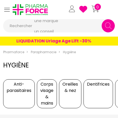
Pharmaforce Grande Pharmacie 
0
une marque
Rechercher
un conseil
un produit
LIQUIDATION Uriage Age Lift -30%
une marque
Pharmaforce
Parapharmacie
Hygiène
HYGIÈNE
Anti-
Corps
Oreilles
Dentifrices
parasitaires
visage
& nez
&
mains