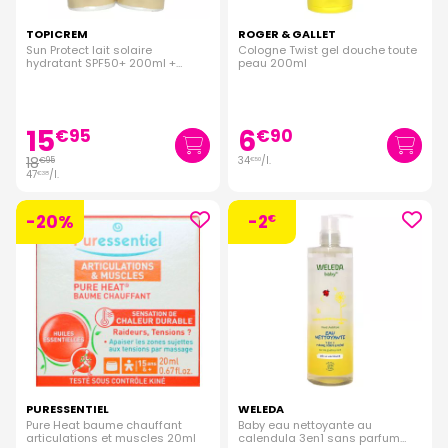
TOPICREM
ROGER & GALLET
Sun Protect lait solaire
Cologne Twist gel douche toute
hydratant SPF50+ 200ml +
peau 200ml
douche 200ml
15
6
€
95
€
90
18
34
/
l.
€
95
€
50
47
/
l.
€
38
-20%
-2
€
PURESSENTIEL
WELEDA
Pure Heat baume chauffant
Baby eau nettoyante au
articulations et muscles 20ml
calendula 3en1 sans parfum