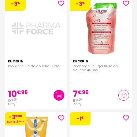
-3
-3
€
€
EUCERIN
EUCERIN
Ph5 gel huile de douche 1 Litre
Recharge Ph5 gel huile de
douche 400ml
10
7
€
95
€
95
13
10
€
95
€
95
13
/
l.
27
/
l.
€
95
€
38
-3
€
90
-1
€
sur le 2
ème