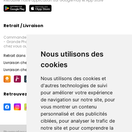
Retrouver notre application sur Google Play et App Store
Retrait / Livraison
Commandez en ligne et venez chercher votre commande à Amiens
- Grande Pharmacie d’Amiens (Fachon) ou recevez-là rapidement
chez vous ou en point retrait
Nous utilisons des
Retrait dans la pharmacie d’Amiens
Livraison chez vous
cookies
Livraison chez votre commerçant
Nous utilisons des cookies et
d'autres technologies de suivi
pour améliorer votre expérience
Retrouvez-nous sur vos réseaux sociaux
de navigation sur notre site, pour
vous montrer un contenu
personnalisé et des publicités
ciblées, pour analyser le trafic de
notre site et pour comprendre la
Pharmaforce.fr et la Grande Pharmacie d’Amiens vous souhaitent de