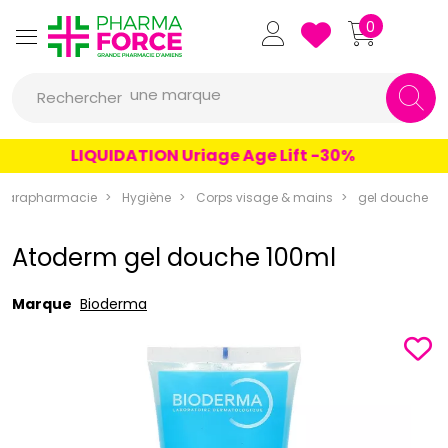
Pharmaforce Grande Pharmacie 
0
une marque
Rechercher
un conseil
LIQUIDATION Uriage Age Lift -30%
un produit
une marque
Parapharmacie
Hygiène
Corps visage & mains
gel douche
Atoderm gel douche 100ml
Marque
Bioderma