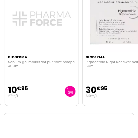
BIODERMA
BIODERMA
Sebium gel moussant purifiant pompe
Pigmentbio Night Renewer soin
400ml
50ml
10
30
€
95
€
95
27
/
l.
619
/
l.
€
38
€
00