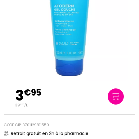
3
€
95
39
/
l.
€
50
CODE CIP: 3701129811559
Retrait gratuit en 2h à la pharmacie