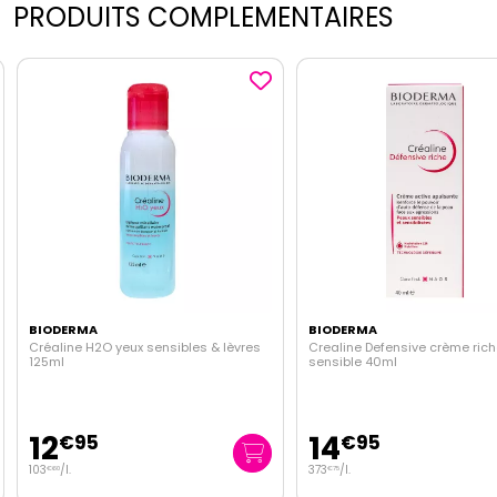
PRODUITS COMPLEMENTAIRES
BIODERMA
BIODERMA
Créaline H2O yeux sensibles & lèvres
Crealine Defensive crème riche pe
125ml
sensible 40ml
12
14
€
95
€
95
103
/
l.
373
/
l.
€
60
€
75