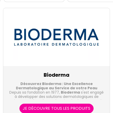
Bioderma
Découvrez Bioderma : Une Excellence
Dermatologique au Service de votre Peau
Depuis sa fondation en 1977,
Bioderma
s'est engagé
à développer des solutions dermatologiques de
pointe pour répondre aux besoins de chaque type de
peau. Guidé par une expertise scientifique reconnue
JE DÉCOUVRE TOUS LES PRODUITS
Les différentes gammes de la marque
dans le monde entier, Bioderma s'efforce de
Bioderma
: