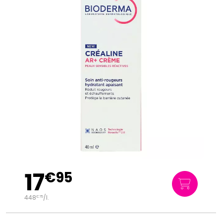
17
€
95
448
/
l.
€
75