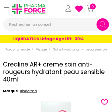
Pharmaforce Grande Pharmacie 
0
une marque
Rechercher
un conseil
un produit
LIQUIDATION Uriage Age Lift -30%
une marque
Parapharmacie
Visage
Soins hydratants
peau sensible
Crealine AR+ creme soin anti-
rougeurs hydratant peau sensible
40ml
Marque
Bioderma