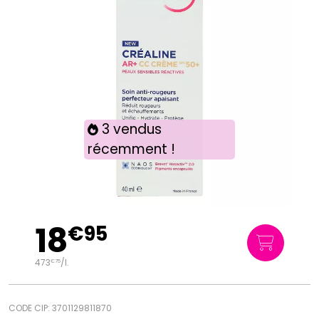
3 vendus
récemment !
18
€
95
473
/
l.
€
75
CODE CIP: 3701129811870