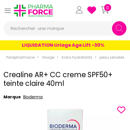
Pharmaforce Grande Pharmacie 
0
une marque
Rechercher
un conseil
LIQUIDATION Uriage Age Lift -30%
un produit
Parapharmacie
Visage
Soins hydratants
peau sensible
une marque
Crealine AR+ CC creme SPF50+
teinte claire 40ml
Marque
Bioderma