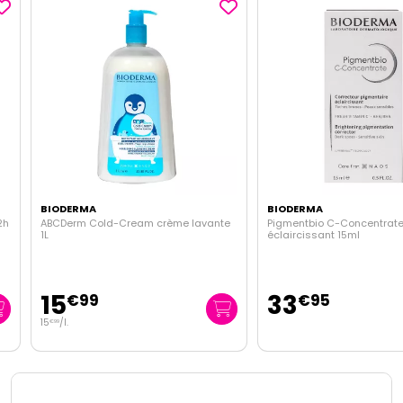
BIODERMA
BIODERMA
ABCDerm Cold-Cream crème lavante
Pigmentbio C-Concentrate co
1L
éclaircissant 15ml
15
33
€
99
€
95
15
/
l.
€
99