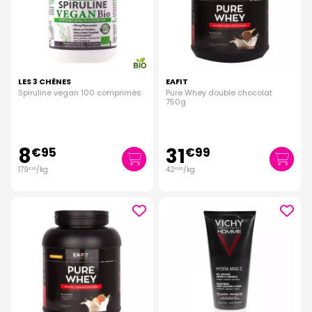
LES 3 CHÊNES
EAFIT
Spiruline vegan 100 comprimés
Pure Whey double chocolat
750g
8
31
€
95
€
99
179
/kg
42
/kg
€
00
€
65