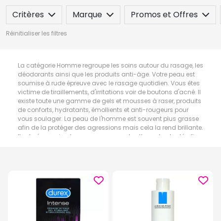
Critères
Marque
Promos et Offres
Réinitialiser les filtres
La catégorie Homme regroupe les soins autour du rasage, les
déodorants ainsi que les produits anti-âge. Votre peau est
soumise à rude épreuve avec le rasage quotidien. Vous êtes
victime de tiraillements, d'irritations voir de boutons d'acné. Il
existe toute une gamme de gels et mousses à raser, produits
de conforts, hydratants, émollients et anti-rougeurs pour
vous soulager. La peau de l'homme est souvent plus grasse
afin de la protéger des agressions mais cela la rend brillante.
Il est nécessaire de se procurer un gel nettoyant adapté afin
que votre peau retrouve son équilibre naturel. Avec l'âge, la
peau mature sèche et les ridules apparaissent autour de
yeux, la solution : les fluides contours des yeux.