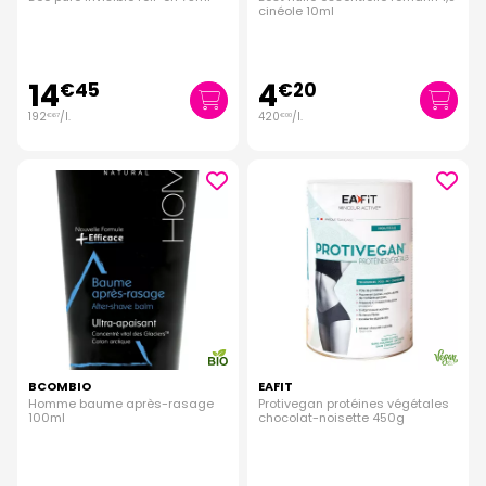
cinéole 10ml
14
4
€
45
€
20
192
/
l.
420
/
l.
€
67
€
00
BCOMBIO
EAFIT
Homme baume après-rasage
Protivegan protéines végétales
100ml
chocolat-noisette 450g