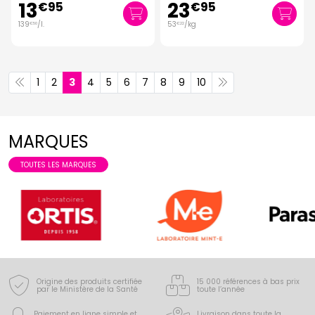
13
23
€
95
€
95
139
/
l.
53
/kg
€
50
€
22
1
2
3
4
5
6
7
8
9
10
MARQUES
TOUTES LES MARQUES
Origine des produits certifiée
15 000 références à bas prix
par le Ministère de la Santé
toute l’année
Paiement en ligne simple
et
Livraison dans toute la