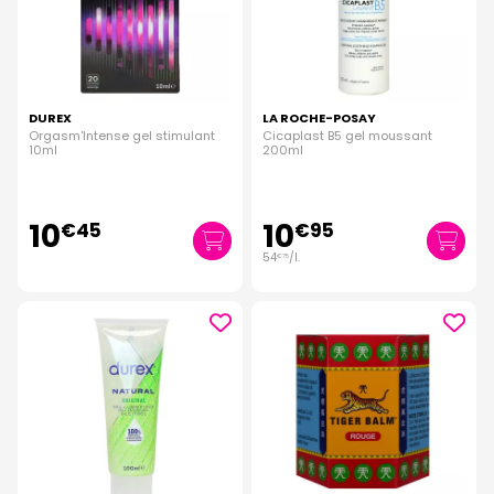
DUREX
LA ROCHE-POSAY
Orgasm'Intense gel stimulant
Cicaplast B5 gel moussant
10ml
200ml
10
10
€
45
€
95
54
/
l.
€
75