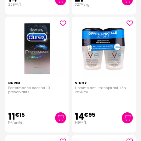
289
/
l.
327
/kg
€
00
€
61
DUREX
VICHY
Performance booster 10
Homme anti-transpirant 48h
préservatifs
2x50ml
11
14
€
15
€
95
1
/unité
149
/
l.
€
12
€
50