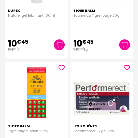
DUREX
TIGER BALM
Naturel gel lubrifiant 100ml
Baume du Tigre rouge 30g
10
10
€
45
€
45
104
/
l.
348
/kg
€
50
€
33
4 vendus
récemment !
TIGER BALM
LES 3 CHÊNES
Tigre rouge lotion 28ml
Performerect 16 gélules