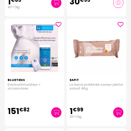
1
30
€
85
€
95
40
/kg
€
22
BLUETENS
EAFIT
Electrostimulateur +
La barre protéinée saveur pêche
accessoires
yaourt 46g
151
1
€
82
€
99
43
/kg
€
26