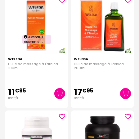
3 vendus
récemment !
WELEDA
WELEDA
Huile de massage à l'arnica
Huile de massage à l'arnica
100ml
200ml
11
17
€
95
€
95
119
/
l.
89
/
l.
€
50
€
75