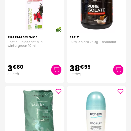
PHARMASCIENCE
EAFIT
Best huile essentielle
Pure Isolate 750g - chocolat
wintergreen 10ml
3
38
€
80
€
95
380
/
l.
51
/kg
€
00
€
93