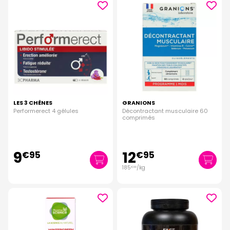
LES 3 CHÊNES
GRANIONS
Performerect 4 gélules
Décontractant musculaire 60
comprimés
9
12
€
95
€
95
185
/kg
€
00