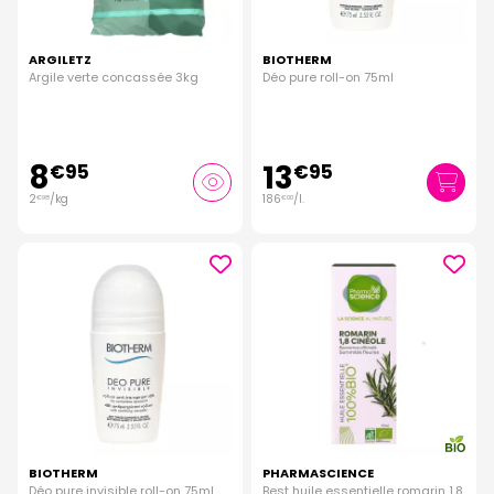
ARGILETZ
BIOTHERM
Argile verte concassée 3kg
Déo pure roll-on 75ml
8
13
€
95
€
95
2
/kg
186
/
l.
€
98
€
00
BIOTHERM
PHARMASCIENCE
Déo pure invisible roll-on 75ml
Best huile essentielle romarin 1,8