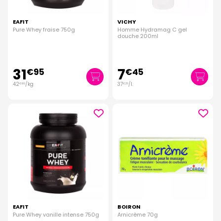
EAFIT
VICHY
Pure Whey fraise 750g
Homme Hydramag C gel
douche 200ml
31
7
€
95
€
45
42
/kg
37
/
l.
€
60
€
25
EAFIT
BOIRON
Pure Whey vanille intense 750g
Arnicrème 70g