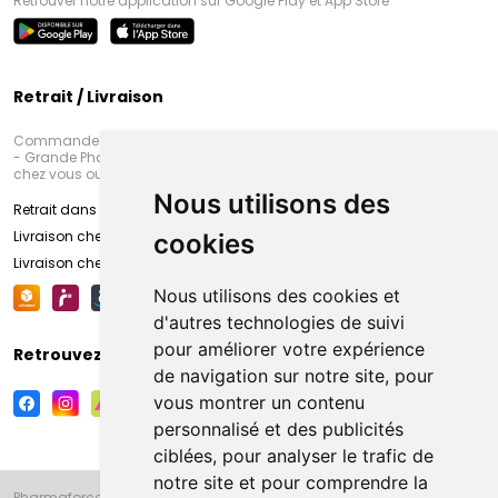
Retrouver notre application sur Google Play et App Store
Retrait / Livraison
Commandez en ligne et venez chercher votre commande à Amiens
- Grande Pharmacie d’Amiens (Fachon) ou recevez-là rapidement
chez vous ou en point retrait
Nous utilisons des
Retrait dans la pharmacie d’Amiens
Livraison chez vous
cookies
Livraison chez votre commerçant
Nous utilisons des cookies et
d'autres technologies de suivi
pour améliorer votre expérience
Retrouvez-nous sur vos réseaux sociaux
de navigation sur notre site, pour
vous montrer un contenu
personnalisé et des publicités
ciblées, pour analyser le trafic de
notre site et pour comprendre la
Pharmaforce.fr et la Grande Pharmacie d’Amiens vous souhaitent de