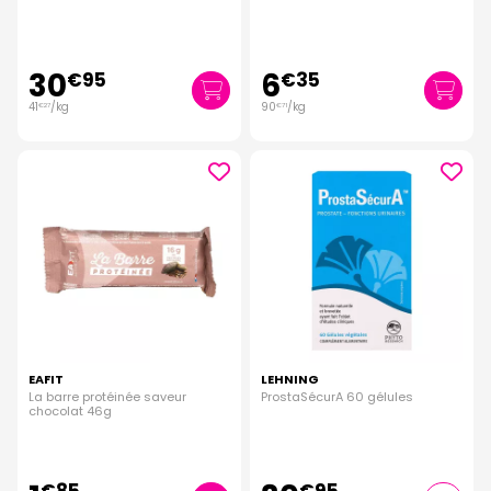
30
6
€
95
€
35
41
/kg
90
/kg
€
27
€
71
EAFIT
LEHNING
La barre protéinée saveur
ProstaSécurA 60 gélules
chocolat 46g