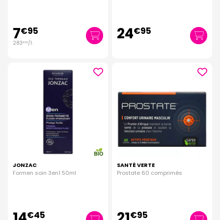
7
24
€
95
€
95
283
/
l.
€
93
JONZAC
SANTÉ VERTE
Formen soin 3en1 50ml
Prostate 60 comprimés
14
21
€
45
€
95