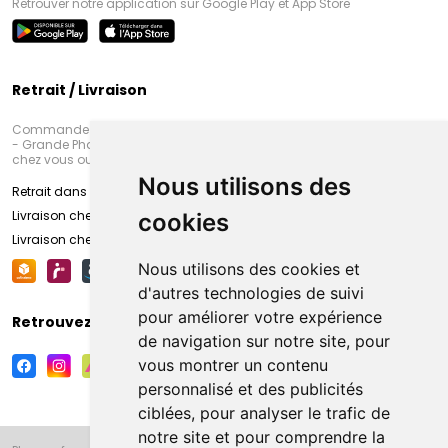
Retrouver notre application sur Google Play et App Store
Retrait / Livraison
Commandez en ligne et venez chercher votre commande à Amiens
- Grande Pharmacie d’Amiens (Fachon) ou recevez-là rapidement
chez vous ou en point retrait
Nous utilisons des
Retrait dans la pharmacie d’Amiens
Livraison chez vous
cookies
Livraison chez votre commerçant
Nous utilisons des cookies et
d'autres technologies de suivi
pour améliorer votre expérience
Retrouvez-nous sur vos réseaux sociaux
de navigation sur notre site, pour
vous montrer un contenu
personnalisé et des publicités
ciblées, pour analyser le trafic de
notre site et pour comprendre la