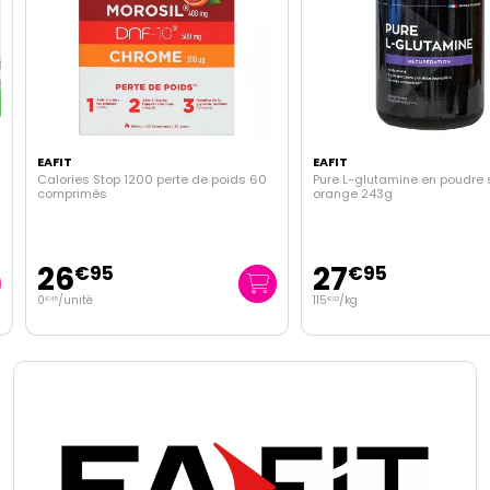
EAFIT
EAFIT
Calories Stop 1200 perte de poids 60
Pure L-glutamine en poudre s
comprimés
orange 243g
26
27
€
95
€
95
0
/unité
115
/kg
€
45
€
02