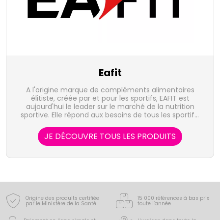
Eafit
A l'origine marque de compléments alimentaires
élitiste, créée par et pour les sportifs, EAFIT est
aujourd'hui le leader sur le marché de la nutrition
sportive. Elle répond aux besoins de tous les sportifs,
professionnels comme amateurs, au travers de 3
gammes sur mesure : EAFIT Construction Musculaire,
JE DÉCOUVRE TOUS LES PRODUITS
EAFIT Endurance et EAFIT Minceur Active.
Origine des produits certifiée
15 000 références à bas prix
par le Ministère de la Santé
toute l’année