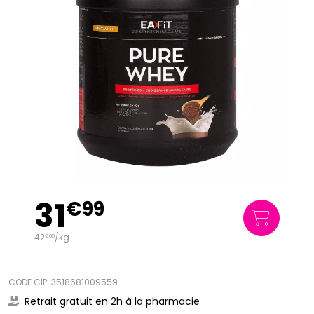
31
€
99
42
/kg
€
65
CODE CIP: 3518681009559
Retrait gratuit en 2h à la pharmacie