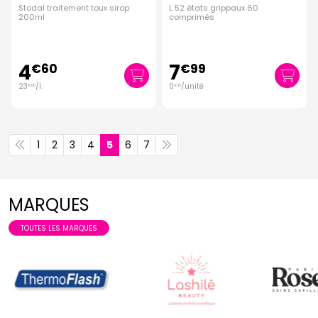
Stodal traitement toux sirop
L 52 états grippaux 60
200ml
comprimés
4
7
€
60
€
99
23
/
l.
0
/unité
€
00
€
13
1
2
3
4
5
6
7
MARQUES
TOUTES LES MARQUES