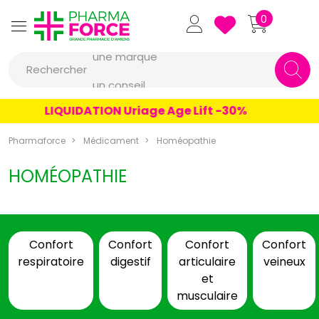
Pharmaforce Grande Pharmacie 
0
une marque
Rechercher
un conseil
un produit
LIQUIDATION Uriage Age Lift -30%
une marque
Pharmaforce
Médicament
Homéopathie
HOMÉOPATHIE
Confort
Confort
Confort
Confort
respiratoire
digestif
articulaire
veineux
et
musculaire