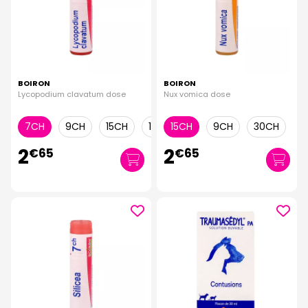
BOIRON
BOIRON
Lycopodium clavatum dose
Nux vomica dose
7CH
9CH
15CH
12CH
15CH
30CH
9CH
30CH
2
2
€
65
€
65