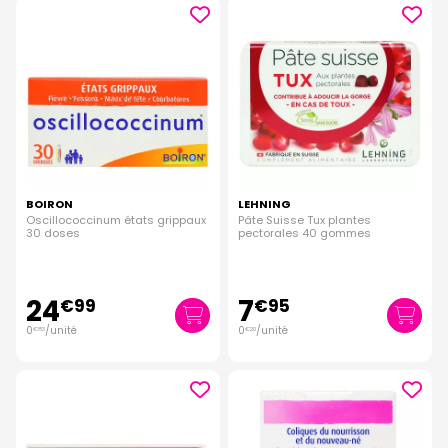
BOIRON
LEHNING
Oscillococcinum états grippaux
Pâte Suisse Tux plantes
30 doses
pectorales 40 gommes
24
7
€
99
€
95
0
/unité
0
/unité
€
83
€
20