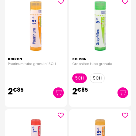
BOIRON
BOIRON
Psorinum tube granule 15CH
Graphites tube granule
5CH
9CH
2
2
€
85
€
85