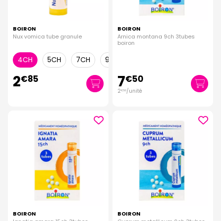
BOIRON
BOIRON
Nux vomica tube granule
Arnica montana 9ch 3tubes
boiron
4CH
5CH
7CH
9CH
15CH
30CH
2
7
€
85
€
50
2
/unité
€
50
BOIRON
BOIRON