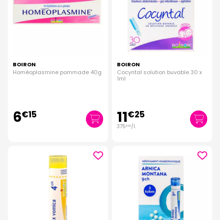
BOIRON
BOIRON
Homéoplasmine pommade 40g
Cocyntal solution buvable 30 x
1ml
6
11
€
15
€
25
375
/
l.
€
00