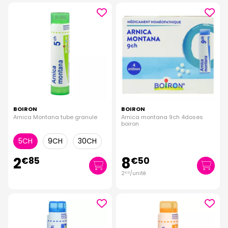
BOIRON
BOIRON
Arnica Montana tube granule
Arnica montana 9ch 4doses
boiron
5CH
9CH
30CH
2
8
€
85
€
50
2
/unité
€
13