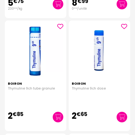
5
8
€
75
€
99
230
/kg
0
/unité
€
00
€
22
BOIRON
BOIRON
Thymuline 9ch tube granule
Thymuline 9ch dose
2
2
€
85
€
65