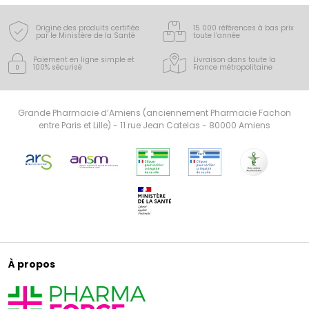
Origine des produits certifiée
15 000 références à bas prix
par le Ministère de la Santé
toute l’année
Paiement en ligne simple
et
Livraison dans toute la
100% sécurisé
France
métropolitaine
Grande Pharmacie d’Amiens (anciennement Pharmacie Fachon
entre Paris et Lille) - 11 rue Jean Catelas - 80000 Amiens
À propos