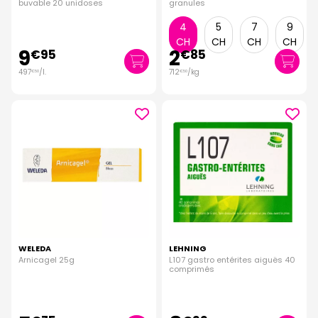
buvable 20 unidoses
granules
4
5
7
9
CH
CH
CH
CH
9
2
€
95
€
85
497
/
l.
712
/kg
€
50
€
50
WELEDA
LEHNING
Arnicagel 25g
L107 gastro entérites aiguës 40
comprimés