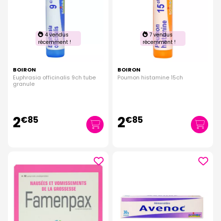
4 vendus
7 vendus
récemment !
récemment !
BOIRON
BOIRON
Euphrasia officinalis 9ch tube
Poumon histamine 15ch
granule
2
2
€
85
€
85