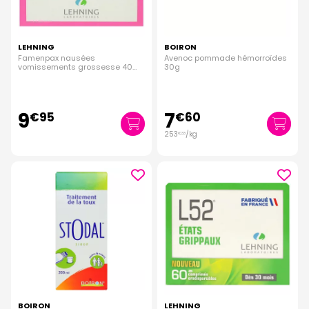
LEHNING
BOIRON
Famenpax nausées
Avenoc pommade hémorroïdes
vomissements grossesse 40
30g
comprimés
9
7
€
95
€
60
253
/kg
€
33
BOIRON
LEHNING