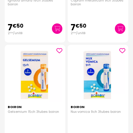
Ignatia amara 15ch 3tubes
Cuprum metallicum 9ch 3tubes
boiron
boiron
7
7
€
50
€
50
2
/unité
2
/unité
€
50
€
50
BOIRON
BOIRON
Gelsemium 15ch 3tubes boiron
Nux vomica 9ch 3tubes boiron