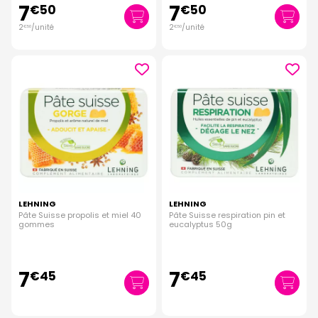
7
7
€
50
€
50
2
/unité
2
/unité
€
50
€
50
LEHNING
LEHNING
Pâte Suisse propolis et miel 40
Pâte Suisse respiration pin et
gommes
eucalyptus 50g
7
7
€
45
€
45