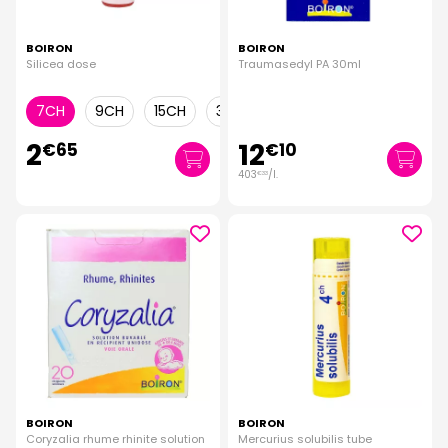
BOIRON
BOIRON
Silicea dose
Traumasedyl PA 30ml
7CH
9CH
15CH
30CH
12CH
2
12
€
65
€
10
403
/
l.
€
33
BOIRON
BOIRON
Coryzalia rhume rhinite solution
Mercurius solubilis tube