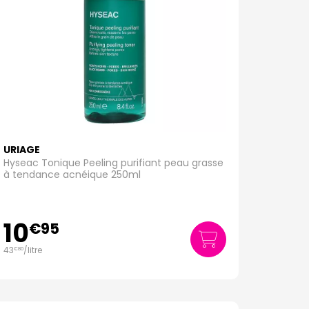
URIAGE
Hyseac Tonique Peeling purifiant peau grasse
à tendance acnéique 250ml
10
€
95
43
/
litre
€
80