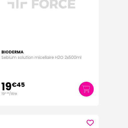
BIODERMA
Sebium solution micellaire H2O 2x500ml
19
€
45
19
/
litre
€
45