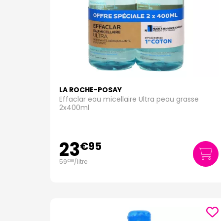
LA ROCHE-POSAY
Effaclar eau micellaire Ultra peau grasse
2x400ml
23
€
95
59
/
litre
€
88