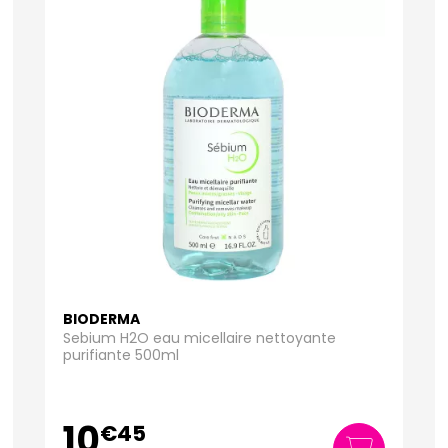
BIODERMA
Sebium H2O eau micellaire nettoyante
purifiante 500ml
10
€
45