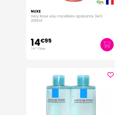
NUXE
Very Rose eau micellaire apaisante 3en1
200ml
14
€
95
74
/
litre
€
75