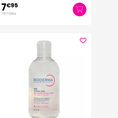
7
€
95
79
/
litre
€
50