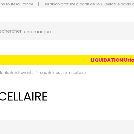
ans toute la France
|
Livraison gratuite à partir de 69€ (selon le poids 
orce Grande Pharmacie Amiens Fachon
une marque
echercher
un conseil
un produit
LIQUIDATION Uriage Ag
une marque
ants & nettoyants
eau & mousse micellaire
CELLAIRE