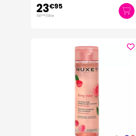
23
€
95
191
/
litre
€
60