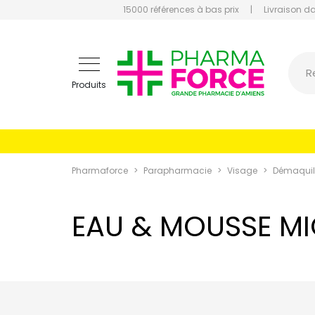
15000 références à bas prix
|
Livraison d
Pharmaf
R
Produits
Pharmaforce
Parapharmacie
Visage
Démaquill
EAU & MOUSSE MI