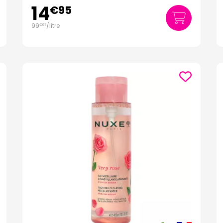
14
€
95
99
/
litre
€
67