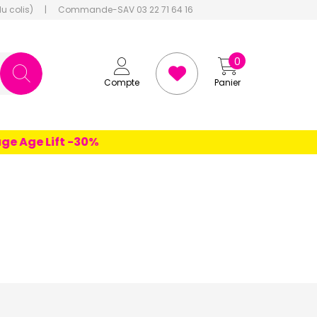
du colis)
|
Commande-SAV 03 22 71 64 16
0
Compte
Panier
e Lift -30%