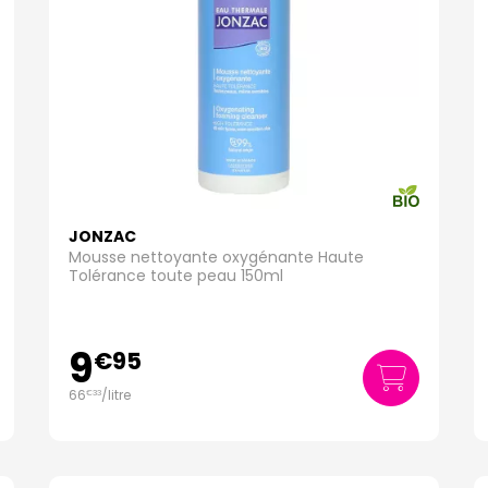
JONZAC
Mousse nettoyante oxygénante Haute
Tolérance toute peau 150ml
9
€
95
66
/
litre
€
33