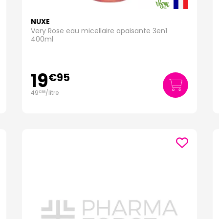
NUXE
Very Rose eau micellaire apaisante 3en1
400ml
19
€
95
49
/
litre
€
88