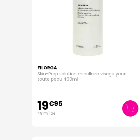
FILORGA
Skin-Prep solution micellaire visage yeux
toute peau 400ml
19
€
95
49
/
litre
€
88