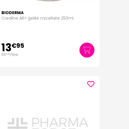
BIODERMA
Crealine AR+ gelée micellaire 250ml
13
€
95
55
/
litre
€
80