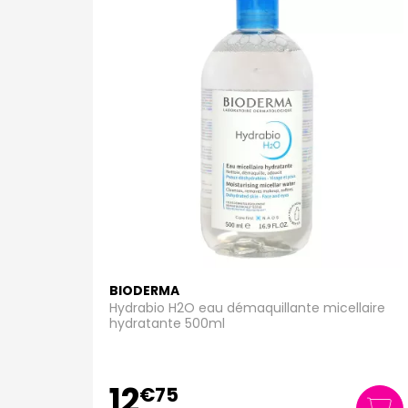
BIODERMA
Hydrabio H2O eau démaquillante micellaire
hydratante 500ml
12
€
75