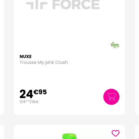
NUXE
Trousse My pink Crush
24
€
95
124
/
litre
€
75