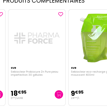
PRODUITS COMPLEMENTAIRES
SVR
SVR
Sebiaclear Probiocure Zn Pure peau
Sebiaclear eco-recharge gel
imperfection 30 gélules
moussant 400ml
18
9
€
95
€
95
0
/unité
24
/
l.
€
63
€
88