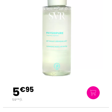
5
€
95
59
/
l.
€
50