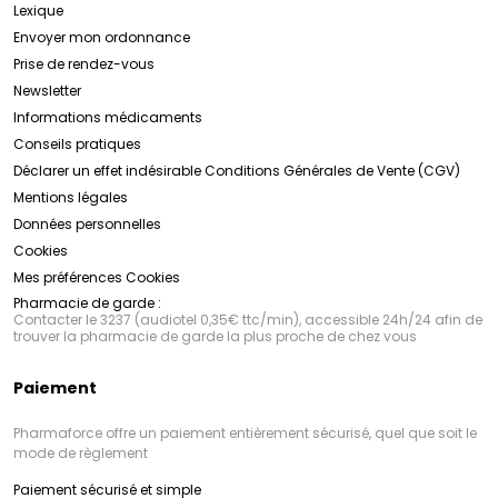
Lexique
dépigmentante.
Nous proposons pour la rosacée, la gamme
Envoyer mon ordonnance
Sensifine AR
Prise de rendez-vous
Découvrez la gamme SVR dès maintenant en
cliquant ici !
Newsletter
Engagement envers la Qualité et la Sécurité :
Informations médicaments
La qualité et la sécurité des produits
SVR
sont une
Conseils pratiques
priorité absolue. Tous les produits sont soumis à des
tests rigoureux, tant en laboratoire qu'en conditions
Déclarer un effet indésirable
Conditions Générales de Vente (CGV)
réelles d'utilisation, afin de garantir leur efficacité et
Mentions légales
leur tolérance. De plus,
Découvrez la gamme SVR dès maintenant en
SVR
s'engage à utiliser des
ingrédients de haute qualité, sans parabènes, sans
cliquant ici !
Données personnelles
silicones et sans allergènes, pour une expérience de
Cookies
soin sans compromis.
Mes préférences Cookies
Pharmacie de garde :
Contacter le 3237 (audiotel 0,35€ ttc/min), accessible 24h/24 afin de
trouver la pharmacie de garde la plus proche de chez vous
Paiement
Pharmaforce offre un paiement entièrement sécurisé, quel que soit le
mode de règlement
Paiement sécurisé et simple