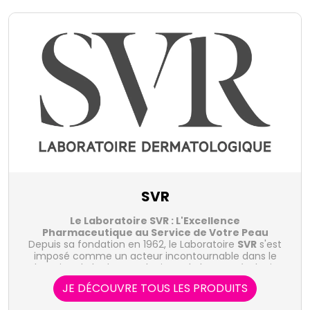
SVR
Le Laboratoire SVR : L'Excellence
Pharmaceutique au Service de Votre Peau
Depuis sa fondation en 1962, le Laboratoire
SVR
s'est
imposé comme un acteur incontournable dans le
domaine de la dermatologie et de la cosmétologie.
Avec une expertise pharmaceutique inégalée et une
JE DÉCOUVRE TOUS LES PRODUITS
recherche constante d'innovation,
Découvrez la gamme SVR dès maintenant en
SVR
s'est forgé
une réputation d'excellence en proposant des
cliquant ici !