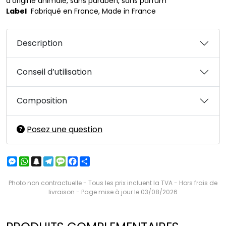
d'origine animale, sans paraben, sans parfum
Label
Fabriqué en France, Made in France
Description
Conseil d’utilisation
Composition
Posez une question
Messenger
WhatsApp
Snapchat
Telegram
Message
Facebook
Partager
Photo non contractuelle - Tous les prix incluent la TVA - Hors frais de
livraison - Page mise à jour le 03/08/2026