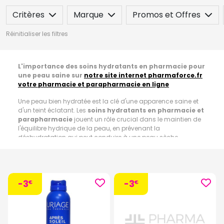
Critères
Marque
Promos et Offres
Réinitialiser les filtres
L'importance des soins hydratants en pharmacie pour
une peau saine sur
notre site internet pharmaforce.fr
votre pharmacie et parapharmacie en ligne
Une peau bien hydratée est la clé d'une apparence saine et
d'un teint éclatant. Les
soins hydratants en pharmacie et
parapharmacie
jouent un rôle crucial dans le maintien de
l'équilibre hydrique de la peau, en prévenant la
déshydratation qui peut conduire à une peau sèche,
rugueuse et vieillissante prématurément.
Bénéfices d'hydrater la peau :
Les
soins hydratants en pharmacie et parapharmacie
fournissent une hydratation profonde, en pénétrant les
-3
-3
couches de la peau pour maintenir un niveau optimal d'eau.
€
€
L'hydratation régulière contribue à préserver l'élasticité de la
peau, réduisant ainsi l'apparence des rides et ridules. Une
barrière cutanée bien hydratée protège la peau contre les
agressions extérieures telles que la pollution et les rayons UV,