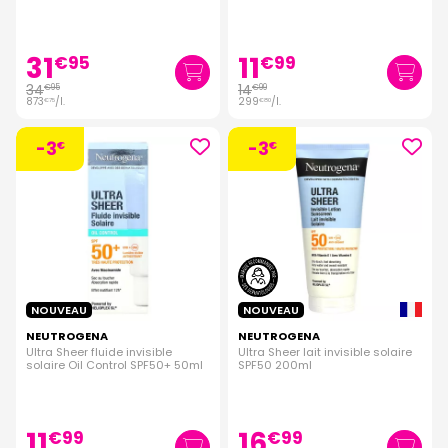
radieuse.
31
11
€
95
€
99
34
14
€
95
€
99
873
/
l.
299
/
l.
€
75
€
80
-3
-3
€
€
NOUVEAU
NOUVEAU
NEUTROGENA
NEUTROGENA
Ultra Sheer fluide invisible
Ultra Sheer lait invisible solaire
solaire Oil Control SPF50+ 50ml
SPF50 200ml
11
16
€
99
€
99