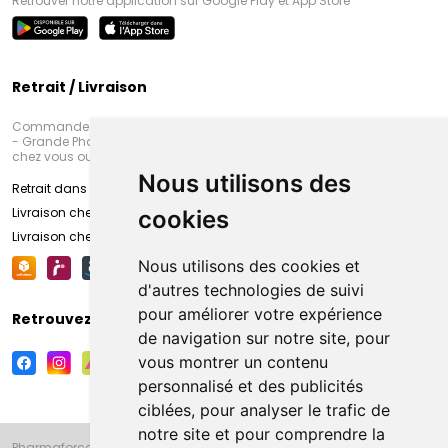
Retrouver notre application sur Google Play et App Store
Retrait / Livraison
Commandez en ligne et venez chercher votre commande à Amiens
- Grande Pharmacie d’Amiens (Fachon) ou recevez-là rapidement
chez vous ou en point retrait
Nous utilisons des
Retrait dans la pharmacie d’Amiens
Livraison chez vous
cookies
Livraison chez votre commerçant
Nous utilisons des cookies et
d'autres technologies de suivi
pour améliorer votre expérience
Retrouvez-nous sur vos réseaux sociaux
de navigation sur notre site, pour
vous montrer un contenu
personnalisé et des publicités
ciblées, pour analyser le trafic de
notre site et pour comprendre la
Pharmaforce.fr et la Grande Pharmacie d’Amiens vous souhaitent de