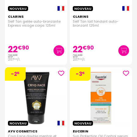
NOUVEAU
NOUVEAU
CLARINS
CLARINS
Self Tan gelée auto-bronzante
Self Tan lait fondant auto-
Express visage corps 125ml
bronzant 125ml
22
22
€
90
€
90
25
25
€
90
€
90
207
/
l.
207
/
l.
€
20
€
20
-2
-3
€
€
NOUVEAU
NOUVEAU
AYV COSMETICS
EUCERIN
Cryo Face double menton et
Sun Protection Oil Control serum