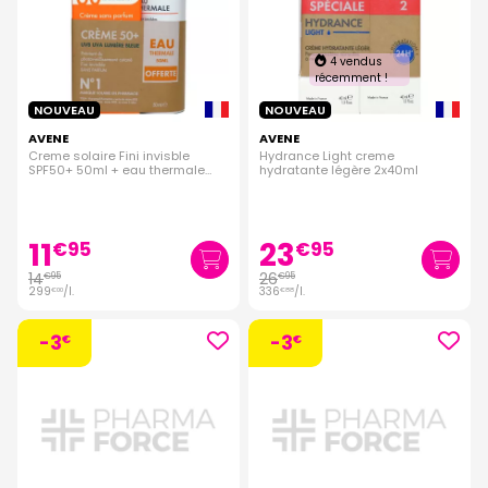
4 vendus
récemment !
NOUVEAU
NOUVEAU
AVENE
AVENE
Creme solaire Fini invisble
Hydrance Light creme
SPF50+ 50ml + eau thermale
hydratante légère 2x40ml
offerte
11
23
€
95
€
95
14
26
€
95
€
95
299
/
l.
336
/
l.
€
00
€
88
-3
-3
€
€