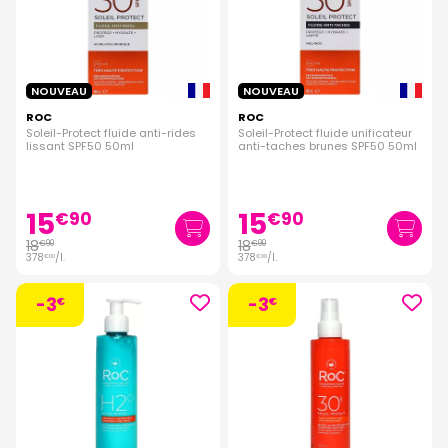
NOUVEAU
NOUVEAU
ROC
ROC
Soleil-Protect fluide anti-rides
Soleil-Protect fluide unificateur
lissant SPF50 50ml
anti-taches brunes SPF50 50ml
15
15
€
90
€
90
18
18
€
90
€
90
378
/
l.
378
/
l.
€
00
€
00
-3
-3
€
€