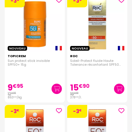
-3
-3
NOUVEAU
NOUVEAU
TOPICREM
ROC
Sun protect stick invisible
Soleil-Protect fluide Haute
SPF50+ 15g
Tolerance réconfortant SPF50
50ml
9
15
€
95
€
90
12
18
€
95
€
90
863
/kg
378
/
l.
€
33
€
00
-3
-3
€
€