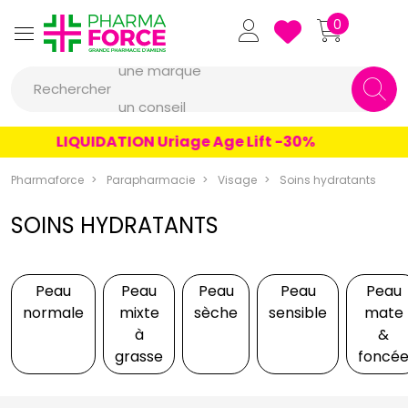
Pharmaforce Grande Pharmacie 
0
une marque
Rechercher
un conseil
un produit
LIQUIDATION Uriage Age Lift -30%
une marque
Pharmaforce
Parapharmacie
Visage
Soins hydratants
SOINS HYDRATANTS
Peau
Peau
Peau
Peau
Peau
normale
mixte
sèche
sensible
mate
à
&
grasse
foncé