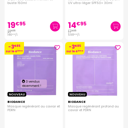
buste 150ml
UV ultra-léger SPF50+ 30ml
19
14
€
95
€
95
21
17
€
95
€
95
146
/
l.
598
/
l.
€
33
€
33
-3
-3
€
85
€
85
sur le 4
ème
sur le 4
ème
3 vendus
récemment !
NOUVEAU
NOUVEAU
BIODANCE
BIODANCE
Masque regénérant au caviar et
Masque regénérant profond au
PDRN
caviar et PDRN