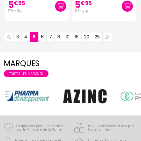
5
5
€
95
€
95
175
/kg
175
/kg
€
00
€
00
3
4
5
6
7
8
10
15
20
25
MARQUES
TOUTES LES MARQUES
Origine des produits certifiée
15 000 références à bas prix
par le Ministère de la Santé
toute l’année
Paiement en ligne simple
et
Livraison dans toute la