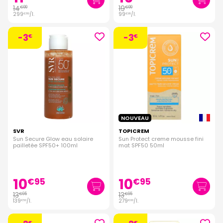
14
19
€
99
€
99
299
/
l.
99
/
l.
€
80
€
95
-3
-3
€
€
NOUVEAU
SVR
TOPICREM
Sun Secure Glow eau solaire
Sun Protect creme mousse fini
pailletée SPF50+ 100ml
mat SPF50 50ml
10
10
€
95
€
95
13
13
€
95
€
95
139
/
l.
279
/
l.
€
50
€
00
€
€