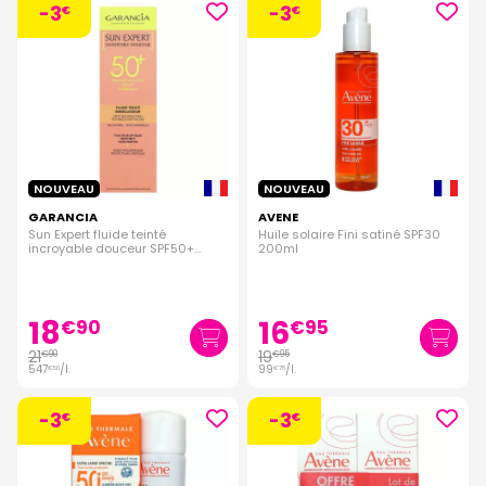
-3
-3
€
€
NOUVEAU
NOUVEAU
GARANCIA
AVENE
Sun Expert fluide teinté
Huile solaire Fini satiné SPF30
incroyable douceur SPF50+
200ml
40ml
18
16
€
90
€
95
21
19
€
90
€
95
547
/
l.
99
/
l.
€
50
€
75
-3
-3
€
€