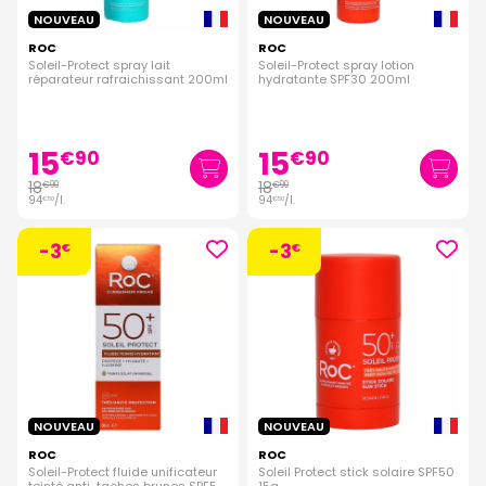
NOUVEAU
NOUVEAU
ROC
ROC
Soleil-Protect spray lait
Soleil-Protect spray lotion
réparateur rafraichissant 200ml
hydratante SPF30 200ml
15
15
€
90
€
90
18
18
€
90
€
90
94
/
l.
94
/
l.
€
50
€
50
-3
-3
€
€
NOUVEAU
NOUVEAU
ROC
ROC
Soleil-Protect fluide unificateur
Soleil Protect stick solaire SPF50