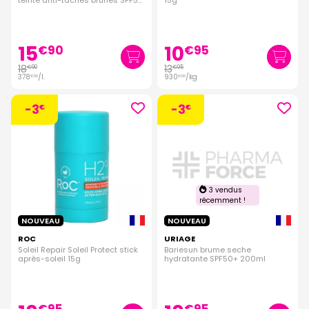
teinté anti-taches brunes SPF50
15g
50ml
15
10
€
90
€
95
18
13
€
90
€
95
378
/
l.
930
/kg
€
00
€
00
-3
-3
€
€
3 vendus
récemment !
NOUVEAU
NOUVEAU
ROC
URIAGE
Soleil Repair Soleil Protect stick
Bariesun brume seche
après-soleil 15g
hydratante SPF50+ 200ml