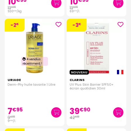
10
10
€
95
€
95
13
13
€
95
€
95
930
/kg
69
/
l.
€
00
€
75
-2
-3
€
€
4 vendus
récemment !
NOUVEAU
URIAGE
CLARINS
Derm-Phy huile lavante 1 Litre
UV Plus Skin Barrier SPF50+
écran quotidien 30ml
7
39
€
95
€
90
9
42
€
95
€
90
9
/
l.
€
95