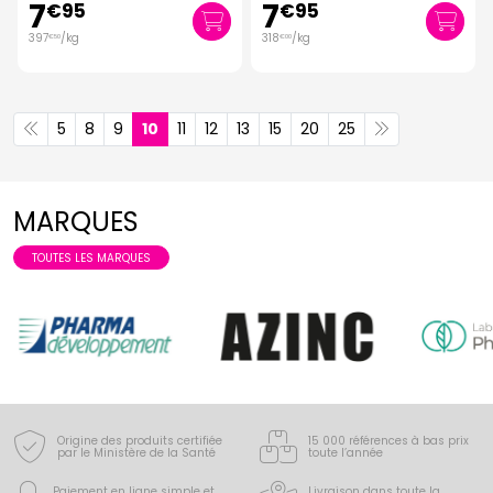
7
7
€
95
€
95
397
/kg
318
/kg
€
50
€
00
5
8
9
10
11
12
13
15
20
25
MARQUES
TOUTES LES MARQUES
Origine des produits certifiée
15 000 références à bas prix
par le Ministère de la Santé
toute l’année
Paiement en ligne simple
et
Livraison dans toute la