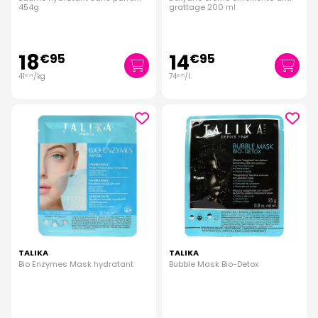
454g
grattage 200 ml
18
14
€
95
€
95
41
/kg
74
/
l.
€
74
€
75
TALIKA
TALIKA
Bio Enzymes Mask hydratant
Bubble Mask Bio-Detox