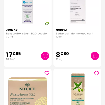
JONZAC
NOREVA
Rehydrate+ sérum H2O booster
Sedax soin dermo-apaisant
30ml
125ml
17
8
€
95
€
80
598
/
l.
70
/
l.
€
33
€
40