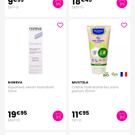
9
18
€
95
€
45
331
/
l.
369
/
l.
€
67
€
00
NOREVA
MUSTELA
Aquareva sérum hydratant
Crème hydratante bio sans
30ml
parfum 150ml
19
11
€
95
€
95
665
/
l.
79
/
l.
€
00
€
67