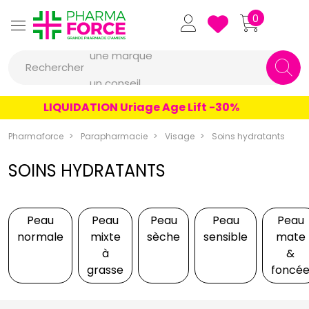
Pharmaforce Grande Pharmacie 
0
une marque
Rechercher
un conseil
un produit
LIQUIDATION Uriage Age Lift -30%
une marque
Pharmaforce
Parapharmacie
Visage
Soins hydratants
SOINS HYDRATANTS
Peau
Peau
Peau
Peau
Peau
normale
mixte
sèche
sensible
mate
à
&
grasse
foncé