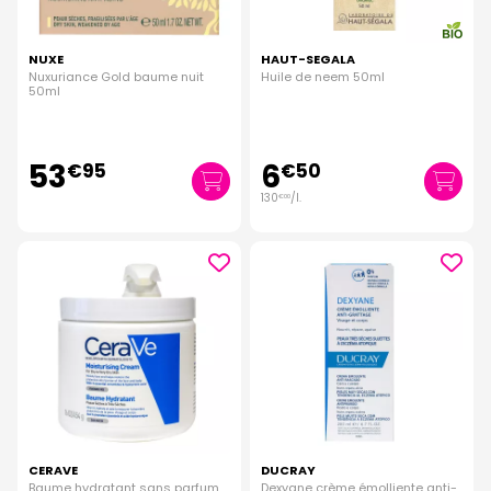
NUXE
HAUT-SEGALA
Nuxuriance Gold baume nuit
Huile de neem 50ml
50ml
53
6
€
95
€
50
130
/
l.
€
00
CERAVE
DUCRAY
Baume hydratant sans parfum
Dexyane crème émolliente anti-