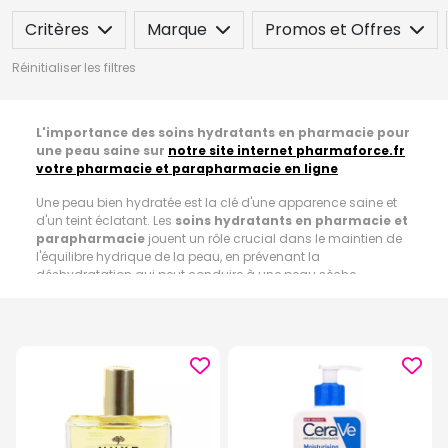
Critères
Marque
Promos et Offres
Réinitialiser les filtres
L'importance des soins hydratants en pharmacie pour
une peau saine sur
notre site internet pharmaforce.fr
votre pharmacie et parapharmacie en ligne
Une peau bien hydratée est la clé d'une apparence saine et
d'un teint éclatant. Les
soins hydratants en pharmacie et
parapharmacie
jouent un rôle crucial dans le maintien de
l'équilibre hydrique de la peau, en prévenant la
déshydratation qui peut conduire à une peau sèche,
rugueuse et vieillissante prématurément.
Bénéfices d'hydrater la peau :
Les
soins hydratants en pharmacie et parapharmacie
fournissent une hydratation profonde, en pénétrant les
couches de la peau pour maintenir un niveau optimal d'eau.
L'hydratation régulière contribue à préserver l'élasticité de la
peau, réduisant ainsi l'apparence des rides et ridules. Une
barrière cutanée bien hydratée protège la peau contre les
agressions extérieures telles que la pollution et les rayons UV,