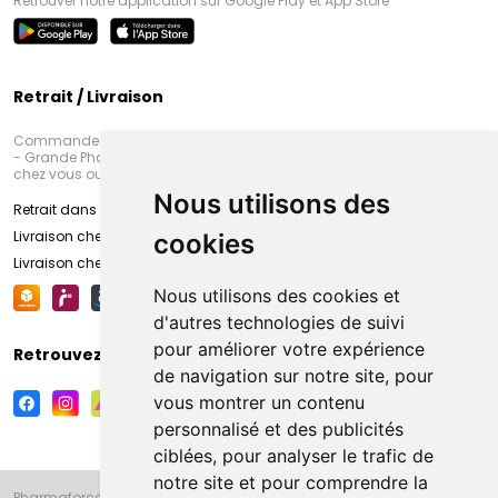
Retrouver notre application sur Google Play et App Store
Retrait / Livraison
Commandez en ligne et venez chercher votre commande à Amiens
- Grande Pharmacie d’Amiens (Fachon) ou recevez-là rapidement
chez vous ou en point retrait
Nous utilisons des
Retrait dans la pharmacie d’Amiens
Livraison chez vous
cookies
Livraison chez votre commerçant
Nous utilisons des cookies et
d'autres technologies de suivi
pour améliorer votre expérience
Retrouvez-nous sur vos réseaux sociaux
de navigation sur notre site, pour
vous montrer un contenu
personnalisé et des publicités
ciblées, pour analyser le trafic de
notre site et pour comprendre la
Pharmaforce.fr et la Grande Pharmacie d’Amiens vous souhaitent de