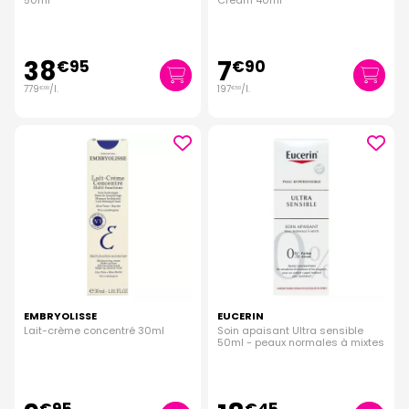
50ml
Cream 40ml
38
7
€
95
€
90
779
/
l.
197
/
l.
€
00
€
50
EMBRYOLISSE
EUCERIN
Lait-crème concentré 30ml
Soin apaisant Ultra sensible
50ml - peaux normales à mixtes