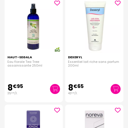
HAUT-SEGALA
DEXERYL
Eau florale Tea Tree
Essentiel lait riche sans parfum
assainissante 250ml
200ml
8
8
€
95
€
65
35
/
l.
43
/
l.
€
80
€
25