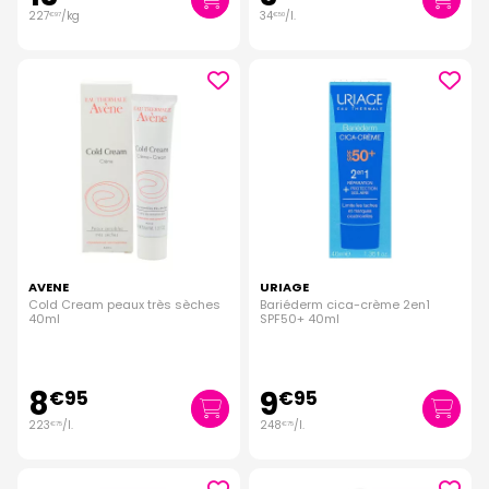
227
/kg
34
/
l.
€
97
€
50
AVENE
URIAGE
Cold Cream peaux très sèches
Bariéderm cica-crème 2en1
40ml
SPF50+ 40ml
8
9
€
95
€
95
223
/
l.
248
/
l.
€
75
€
75