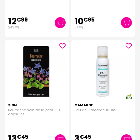
radieuse.
12
10
€
99
€
95
249
/
l.
54
/
l.
€
81
€
75
SIDN
GAMARDE
Bourrache soin de la peau 90
Eau de Gamarde 100ml
capsules
13
3
€
45
€
45