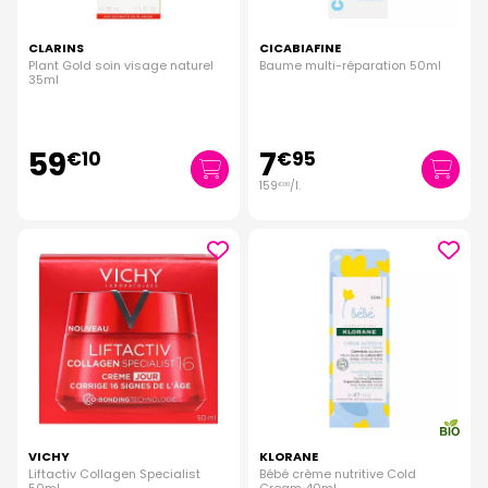
CLARINS
CICABIAFINE
Plant Gold soin visage naturel
Baume multi-réparation 50ml
35ml
59
7
€
10
€
95
159
/
l.
€
00
VICHY
KLORANE
Liftactiv Collagen Specialist
Bébé crème nutritive Cold