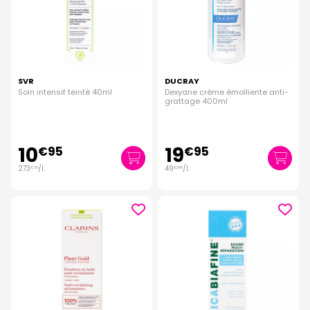
SVR
DUCRAY
Soin intensif teinté 40ml
Dexyane crème émolliente anti-
grattage 400ml
10
19
€
95
€
95
273
/
l.
49
/
l.
€
75
€
88