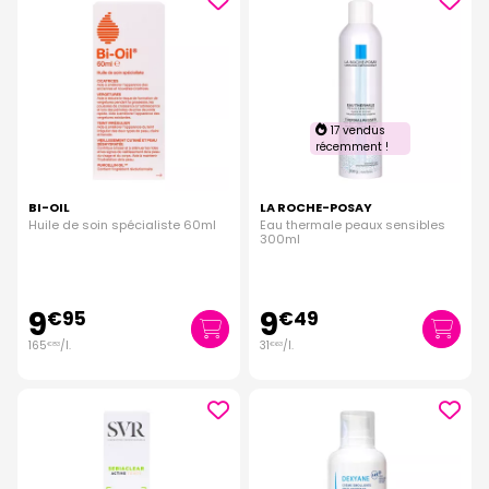
17 vendus
récemment !
BI-OIL
LA ROCHE-POSAY
Huile de soin spécialiste 60ml
Eau thermale peaux sensibles
300ml
9
9
€
95
€
49
165
/
l.
31
/
l.
€
83
€
63