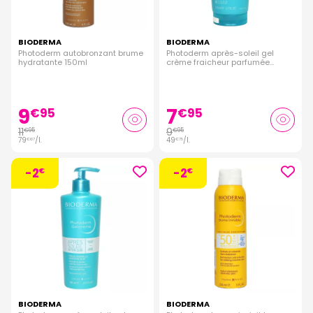
BIODERMA
BIODERMA
Photoderm autobronzant brume
Photoderm après-soleil gel
hydratante 150ml
crème fraicheur parfumée
200ml
9
7
€
95
€
95
11
9
€
95
€
95
79
/
l.
49
/
l.
€
67
€
75
-2
-2
€
€
BIODERMA
BIODERMA