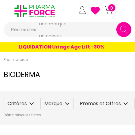
Pharmaforce Grande Pharmacie 
0
une marque
Rechercher
un conseil
un produit
LIQUIDATION Uriage Age Lift -30%
une marque
Pharmaforce
BIODERMA
Critères
Marque
Promos et Offres
Réinitialiser les filtres