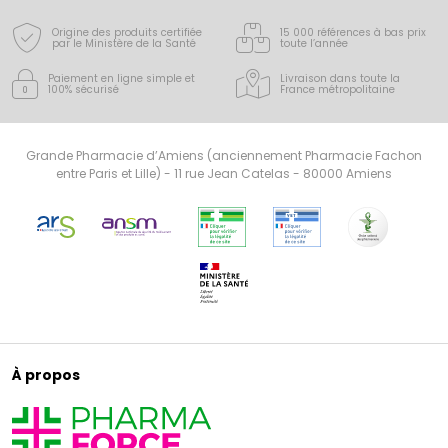
Origine des produits certifiée
15 000 références à bas prix
par le Ministère de la Santé
toute l’année
Paiement en ligne simple
et
Livraison dans toute la
100% sécurisé
France
métropolitaine
Grande Pharmacie d’Amiens (anciennement Pharmacie Fachon
entre Paris et Lille) - 11 rue Jean Catelas - 80000 Amiens
À propos