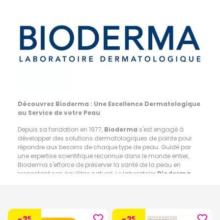
Découvrez Bioderma : Une Excellence Dermatologique
au Service de votre Peau
Depuis sa fondation en 1977,
Bioderma
s'est engagé à
développer des solutions dermatologiques de pointe pour
répondre aux besoins de chaque type de peau. Guidé par
une expertise scientifique reconnue dans le monde entier,
Bioderma s'efforce de préserver la santé de la peau en
respectant son équilibre naturel. Le laboratoire
Bioderma
s'appuie sur l'expertise de l'écobiologie, une approche
scientifique unique.
Notre peau est un monde vivant. Elle peut être fragilisée,
attaquée, desséchée, déséquilibrée. Elle a donc besoin d'être
-2
-2
protégée, et les ressources nécessaires pour le faire sont
€
€