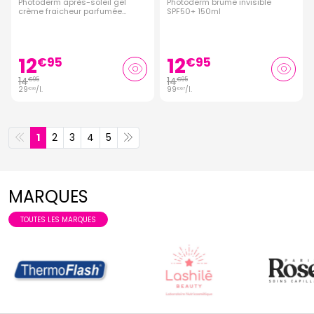
Photoderm après-soleil gel
Photoderm brume invisible
crème fraicheur parfumée
SPF50+ 150ml
500ml
12
12
€
95
€
95
14
14
€
95
€
95
29
/
l.
99
/
l.
€
90
€
67
1
2
3
4
5
MARQUES
TOUTES LES MARQUES