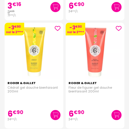
3
6
€
16
€
90
3
34
/
l.
€
95
€
50
71
/
l.
€
82
-3
-3
€
90
€
90
sur le 2
ème
sur le 2
ème
ROGER & GALLET
ROGER & GALLET
Cédrat gel douche bienfaisant
Fleur de figuier gel douche
200ml
bienfaisant 200ml
6
6
€
90
€
90
34
/
l.
34
/
l.
€
50
€
50