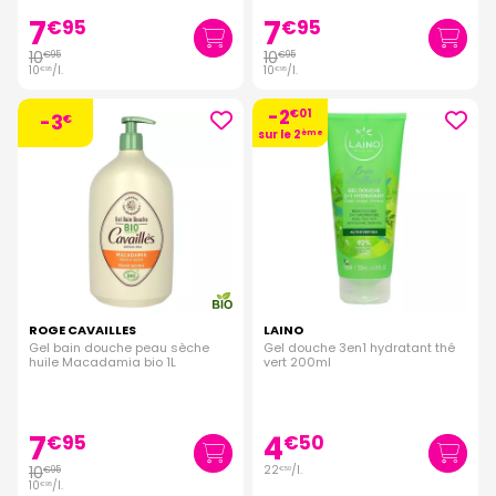
7
7
€
95
€
95
10
10
€
95
€
95
10
/
l.
10
/
l.
€
95
€
95
-2
€
01
-3
€
sur le 2
ème
ROGE CAVAILLES
LAINO
Gel bain douche peau sèche
Gel douche 3en1 hydratant thé
huile Macadamia bio 1L
vert 200ml
7
4
€
95
€
50
10
22
/
l.
€
95
€
50
10
/
l.
€
95