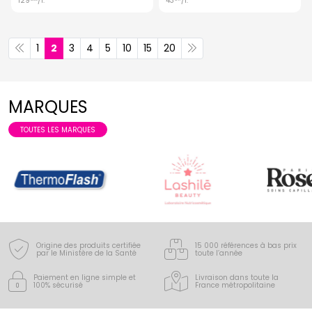
129
/
l.
43
/
l.
1
2
3
4
5
10
15
20
MARQUES
TOUTES LES MARQUES
Origine des produits certifiée
15 000 références à bas prix
par le Ministère de la Santé
toute l’année
Paiement en ligne simple
et
Livraison dans toute la
100% sécurisé
France
métropolitaine