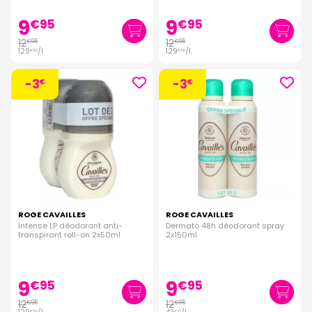
9
9
€
95
€
95
12
12
€
95
€
95
129
/
l.
129
/
l.
€
50
€
50
-3
-3
€
€
ROGE CAVAILLES
ROGE CAVAILLES
Intense LP déodorant anti-
Dermato 48h déodorant spray
transpirant roll-on 2x50ml
2x150ml
9
9
€
95
€
95
12
12
€
95
€
95
€
50
€
17