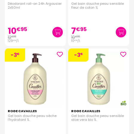
Déodorant roll-on 24h Argousier
Gel bain douche peau sensible
2x50ml
fleur de coton 1L
10
7
€
95
€
95
12
10
€
95
€
95
129
/
l.
10
/
l.
€
50
€
95
-3
-3
€
€
ROGE CAVAILLES
ROGE CAVAILLES
Gel bain douche peau sèche
Gel bain douche peau sensible
l'hydratant 1L
aloe vera bio 1L