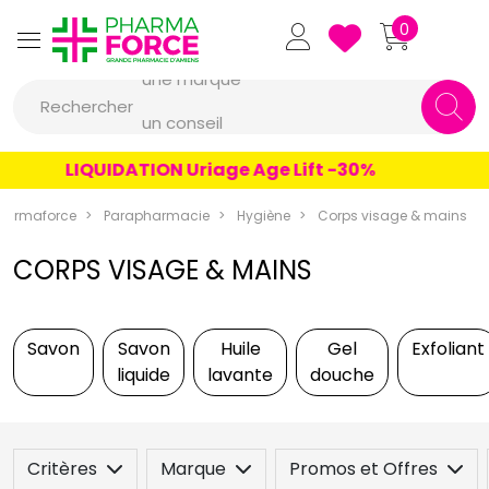
Pharmaforce Grande Pharmacie 
0
une marque
Rechercher
un conseil
un produit
LIQUIDATION Uriage Age Lift -30%
une marque
harmaforce
Parapharmacie
Hygiène
Corps visage & mains
CORPS VISAGE & MAINS
Savon
Savon
Huile
Gel
Exfoliant
liquide
lavante
douche
Critères
Marque
Promos et Offres