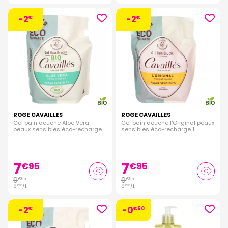
-2
-2
€
€
ROGE CAVAILLES
ROGE CAVAILLES
Gel bain douche Aloe Vera
Gel bain douche l'Original peaux
peaux sensibles éco-recharge
sensibles éco-recharge 1L
1L
7
7
€
95
€
95
9
9
€
95
€
95
9
/
l.
9
/
l.
€
95
€
95
-2
-0
€
€
50