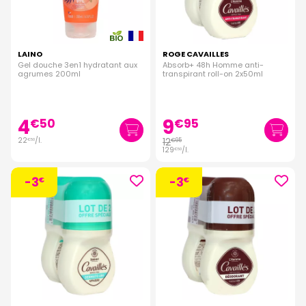
LAINO
ROGE CAVAILLES
Gel douche 3en1 hydratant aux
Absorb+ 48h Homme anti-
agrumes 200ml
transpirant roll-on 2x50ml
4
9
€
50
€
95
22
/
l.
12
€
95
€
50
129
/
l.
€
50
-3
-3
€
€