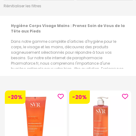
Réinitialiser les filtres
Hygiène Corps Visage Mains : Prenez Soin de Vous de la
Tête aux Pieds
Dans notre gamme complète d'articles d'hygiène pour le
corps, le visage et les mains, découvrez des produits
soigneusement sélectionnés pour répondre à tous vos
besoins. Sur notre site internet de parapharmacie
Pharmaforce.fr, nous comprenons l'importance d'une
hygiène optimale pour votre bien-être quotidien. Explorez nos
sous-catégories détaillées pour trouver les solutions
parfaites adaptées à votre routine :
Savon
:
Plongez dans une expérience de nettoyage luxueuse
avec notre sélection de savons de haute qualité. Offrant une
-20%
-20%
mousse riche et un parfum délicat, nos savons gardent votre
peau propre, fraîche et hydratée.
Savon Liquide
:
Pour une hygiène des mains et du corps
pratique et efficace, optez pour nos savons liquides aux
formules douces qui nettoient en profondeur tout en
préservant l'équilibre naturel de votre peau.