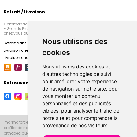
Retrait / Livraison
Commandez en ligne et venez chercher votre commande à Amiens
- Grande Pharmacie d’Amiens (Fachon) ou recevez-là rapidement
chez vous ou en point retrait
Nous utilisons des
Retrait dans la pharmacie d’Amiens
Livraison chez vous
cookies
Livraison chez votre commerçant
Nous utilisons des cookies et
d'autres technologies de suivi
pour améliorer votre expérience
Retrouvez-nous sur vos réseaux sociaux
de navigation sur notre site, pour
vous montrer un contenu
personnalisé et des publicités
ciblées, pour analyser le trafic de
notre site et pour comprendre la
Pharmaforce.fr et la Grande Pharmacie d’Amiens vous souhaitent de
provenance de nos visiteurs.
profiter de notre accueil, de nos conseils pharmaceutiques,
orthopédiques, homéopathiques, parapharmaceutiques, beauté et