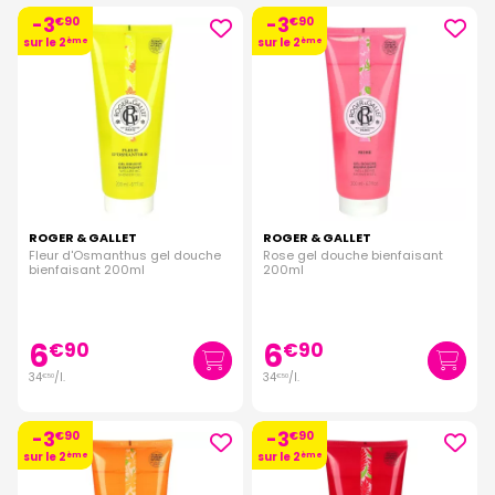
-3
-3
€
90
€
90
sur le 2
ème
sur le 2
ème
ROGER & GALLET
ROGER & GALLET
Fleur d'Osmanthus gel douche
Rose gel douche bienfaisant
bienfaisant 200ml
200ml
6
6
€
90
€
90
34
/
l.
34
/
l.
€
50
€
50
-3
-3
€
90
€
90
sur le 2
ème
sur le 2
ème