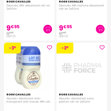
ROGE CAVAILLES
ROGE CAVAILLES
Dermato 48h déodorant roll-on
Dermato 48h Homme déodorant
2x50ml
roll-on 2x50ml
9
9
€
95
€
95
12
12
€
95
€
95
129
/
l.
129
/
l.
€
50
€
50
-3
-3
€
€
ROGE CAVAILLES
ROGE CAVAILLES
Absorb+ déodorant anti-
Absorb+ déodorant sans
transpirant anti-traces 48h roll-
parfum roll-on 2x50ml
on toute peau 2x50ml