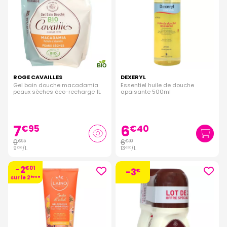
ROGE CAVAILLES
DEXERYL
Gel bain douche macadamia
Essentiel huile de douche
peaux sèches éco-recharge 1L
apaisante 500ml
7
6
€
95
€
40
9
6
€
95
€
90
9
/
l.
13
/
l.
€
95
€
80
-2
€
01
-3
€
sur le 2
ème