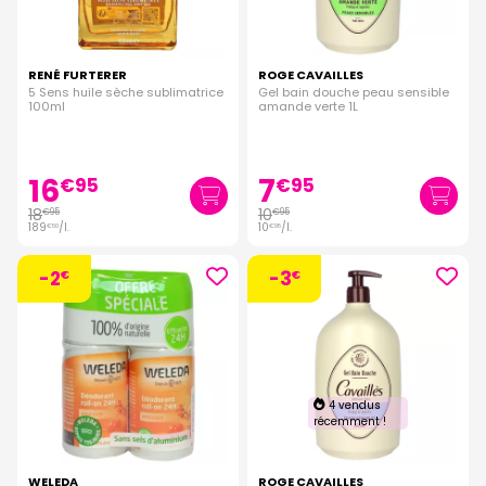
RENÉ FURTERER
ROGE CAVAILLES
5 Sens huile sèche sublimatrice
Gel bain douche peau sensible
100ml
amande verte 1L
16
7
€
95
€
95
18
10
€
95
€
95
189
/
l.
10
/
l.
€
50
€
95
-2
-3
€
€
4 vendus
récemment !
WELEDA
ROGE CAVAILLES