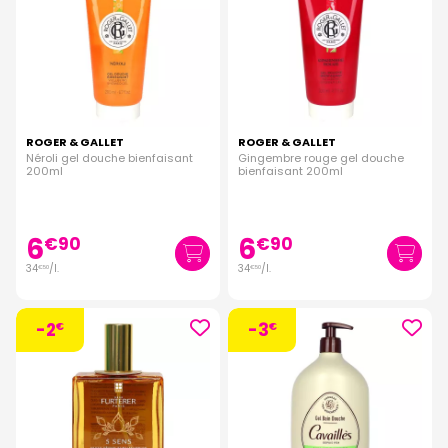
ROGER & GALLET
ROGER & GALLET
Néroli gel douche bienfaisant
Gingembre rouge gel douche
200ml
bienfaisant 200ml
6
6
€
90
€
90
34
/
l.
34
/
l.
€
50
€
50
-2
-3
€
€