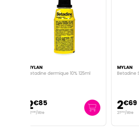
MYLAN
MYL
125ml
Betadine Scrub 4% 125ml
Bétad
unido
2
4
€
69
21
/
litre
94
/
€
52
€
00