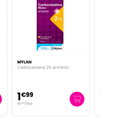
MYLAN
Viatris Conseil paracetamol
1000mg 8 comprimés
1
€
79
0
/unité
€
22