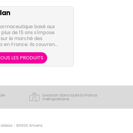
lan
harmaceutique basé aux
 plus de 15 ans s'impose
sur le marché des
en France. Ils couvrent
es thérapeutiques avec
nts, à destination des
OUS LES PRODUITS
 des hôpitaux.
ple
Livraison dans toute la France
métropolitaine
 Catelas - 80000 Amiens