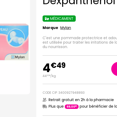
Dexpanthénol
MÉDICAMENT
Marque
Mylan
C'est une pommade protectrice et adouci
est utilisée pour traiter les irritations 
du nourrisson.
4
€
49
44
/kg
€
90
CODE CIP: 3400927948893
Retrait gratuit en 2h à la pharmacie
Plus que
pour bénéficier de la
€
69
,
00