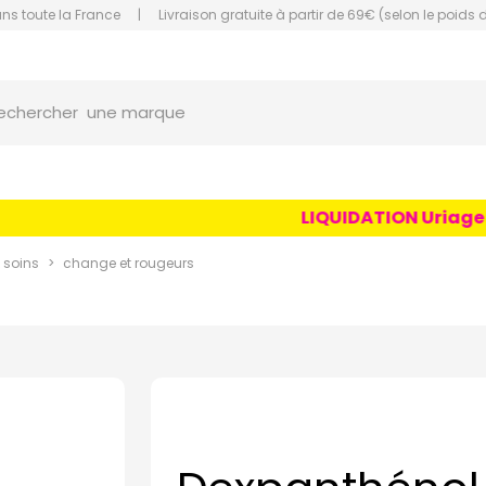
ans toute la France
|
Livraison gratuite à partir de 69€ (selon le poids 
une marque
orce Grande Pharmacie Amiens Fachon
echercher
un conseil
un produit
une marque
LIQUIDATION Uriage Age
 soins
change et rougeurs