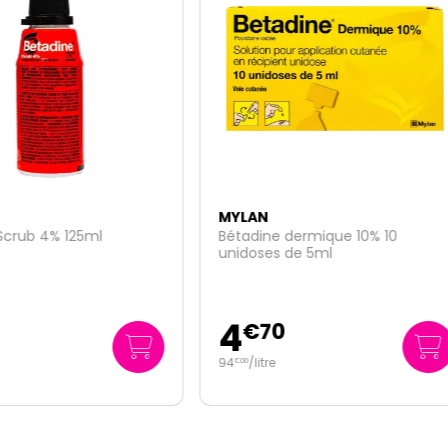
AN
MYLAN
ine dermique 10% 10
Carbocistéine 2% enfants
ses de 5ml
1
€
70
€
99
litre
15
/
litre
€
92