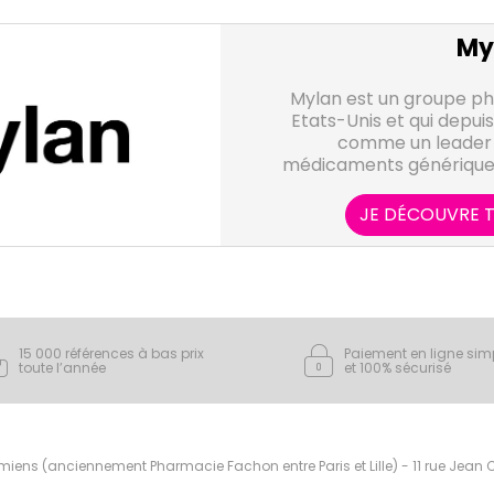
My
Mylan est un groupe p
Etats-Unis et qui depuis
comme un leader 
médicaments génériques 
près de 90% des domain
plus de 1000 médicame
JE DÉCOUVRE T
pharmacies et
15 000 références à bas prix
Paiement en ligne sim
toute l’année
et 100% sécurisé
ens (anciennement Pharmacie Fachon entre Paris et Lille) - 11 rue Jean