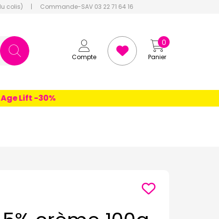
du colis)
|
Commande-SAV 03 22 71 64 16
0
Compte
Panier
 Lift -30%