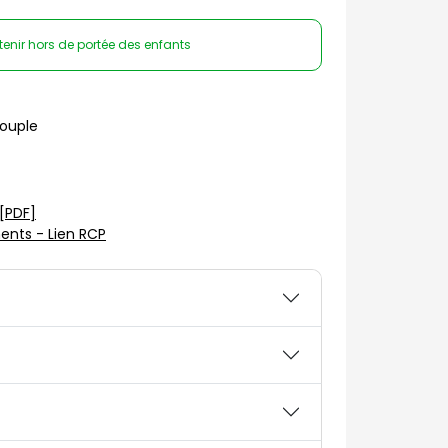
tenir hors de portée des enfants
souple
[PDF]
nts - Lien RCP