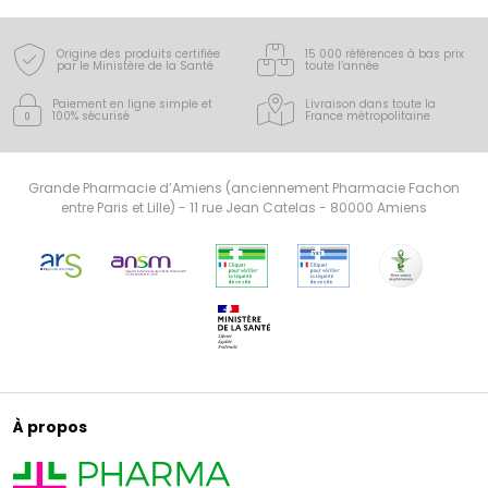
Origine des produits certifiée
15 000 références à bas prix
par le Ministère de la Santé
toute l’année
Paiement en ligne simple
et
Livraison dans toute la
100% sécurisé
France
métropolitaine
Grande Pharmacie d’Amiens (anciennement Pharmacie Fachon
entre Paris et Lille) - 11 rue Jean Catelas - 80000 Amiens
À propos