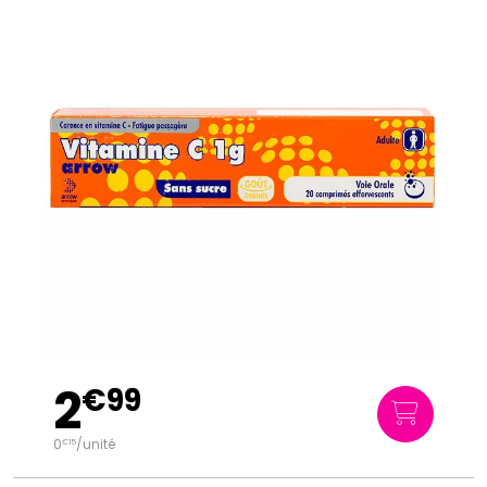
2
€
99
0
/unité
€
15