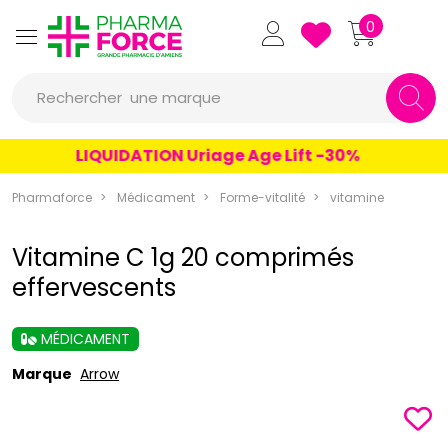
Pharmaforce Grande Pharmacie 
0
une marque
Rechercher
un conseil
LIQUIDATION Uriage Age Lift -30%
un produit
Pharmaforce
Médicament
Forme-vitalité
vitamine
une marque
Vitamine C 1g 20 comprimés
effervescents
MÉDICAMENT
Marque
Arrow