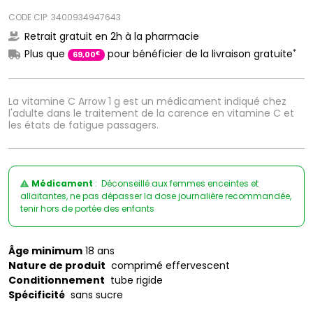
CODE CIP: 3400934947643
Retrait gratuit en 2h à la pharmacie
*
Plus que
pour bénéficier de la livraison gratuite
€
69
,
00
La vitamine C Arrow 1 g est un médicament indiqué chez
l'adulte dans le traitement de la carence en vitamine C et
les états de fatigue passagers.
Médicament
: Déconseillé aux femmes enceintes et
allaitantes, ne pas dépasser la dose journalière recommandée,
tenir hors de portée des enfants
Âge minimum
18 ans
Nature de produit
comprimé effervescent
Conditionnement
tube rigide
Spécificité
sans sucre