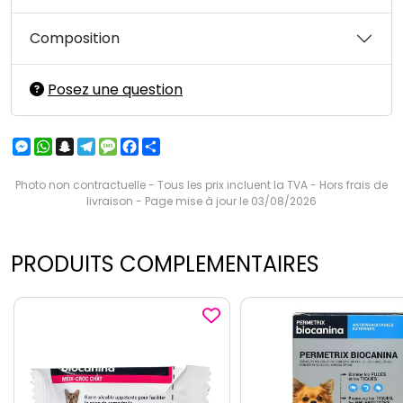
Composition
Posez une question
Messenger
WhatsApp
Snapchat
Telegram
Message
Facebook
Partager
Photo non contractuelle - Tous les prix incluent la TVA - Hors frais de
livraison - Page mise à jour le 03/08/2026
PRODUITS COMPLEMENTAIRES