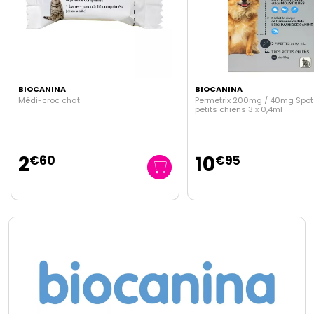
BIOCANINA
BIOCANINA
Permetrix 200mg / 40mg Spot on très
Deltaplus collier 48cm antip
petits chiens 3 x 0,4ml
0,77g petit et moyen chien
10
17
€
95
€
95