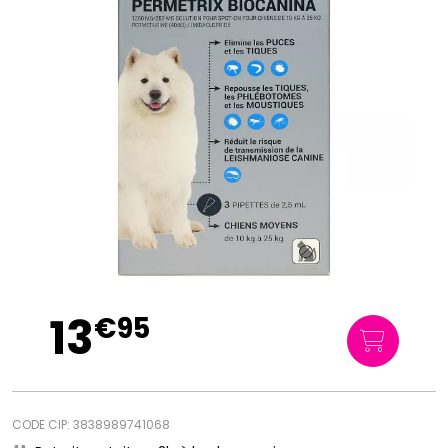
13
€
95
CODE CIP: 3838989741068