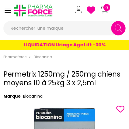
Pharmaforce Grande Pharmacie 
0
une marque
Rechercher
un conseil
LIQUIDATION Uriage Age Lift -30%
un produit
Pharmaforce
Biocanina
une marque
Permetrix 1250mg / 250mg chiens
moyens 10 à 25kg 3 x 2,5ml
Marque
Biocanina