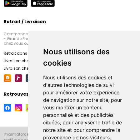
Retrait / Livraison
Commandez en ligne et venez chercher votre commande à Amiens
- Grande Pharmacie d’Amiens (Fachon) ou recevez-là rapidement
chez vous ou en point retrait
Nous utilisons des
Retrait dans la pharmacie d’Amiens
Livraison chez vous
cookies
Livraison chez votre commerçant
Nous utilisons des cookies et
d'autres technologies de suivi
pour améliorer votre expérience
Retrouvez-nous sur vos réseaux sociaux
de navigation sur notre site, pour
vous montrer un contenu
personnalisé et des publicités
ciblées, pour analyser le trafic de
notre site et pour comprendre la
Pharmaforce.fr et la Grande Pharmacie d’Amiens vous souhaitent de
provenance de nos visiteurs.
profiter de notre accueil, de nos conseils pharmaceutiques,