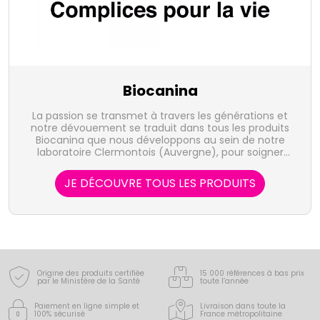
Biocanina
La passion se transmet à travers les générations et
notre dévouement se traduit dans tous les produits
Biocanina que nous développons au sein de notre
laboratoire Clermontois (Auvergne), pour soigner
chiens et chats afin de leur apporter le bien-être
qu'ils méritent.
JE DÉCOUVRE TOUS LES PRODUITS
Origine des produits certifiée
15 000 références à bas prix
par le Ministère de la Santé
toute l’année
Paiement en ligne simple
et
Livraison dans toute la
100% sécurisé
France
métropolitaine