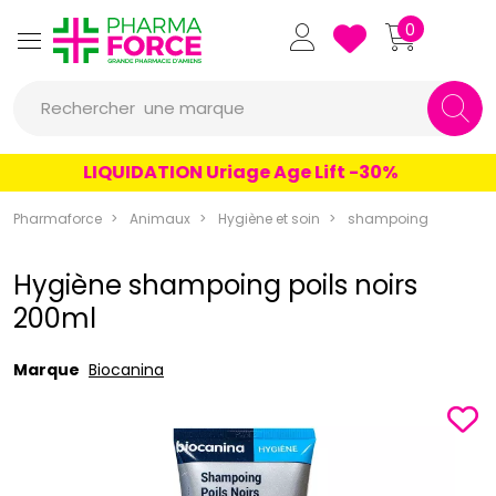
Pharmaforce Grande Pharmacie 
0
une marque
Rechercher
un conseil
LIQUIDATION Uriage Age Lift -30%
un produit
Pharmaforce
Animaux
Hygiène et soin
shampoing
une marque
Hygiène shampoing poils noirs
200ml
Marque
Biocanina