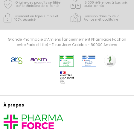
Origine des produits certifiée
15 000 références à bas prix
par le Ministère de la Santé
toute l’année
Paiement en ligne simple
et
Livraison dans toute la
100% sécurisé
France
métropolitaine
Grande Pharmacie d’Amiens (anciennement Pharmacie Fachon
entre Paris et Lille) - 11 rue Jean Catelas - 80000 Amiens
À propos