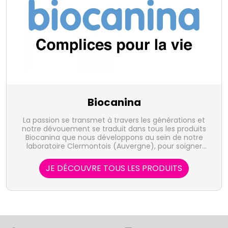
Biocanina
La passion se transmet à travers les générations et
notre dévouement se traduit dans tous les produits
Biocanina que nous développons au sein de notre
laboratoire Clermontois (Auvergne), pour soigner
chiens et chats afin de leur apporter le bien-être
qu'ils méritent.
JE DÉCOUVRE TOUS LES PRODUITS