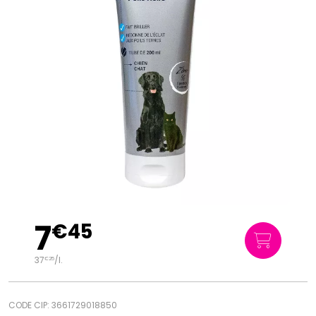
7
€
45
37
/
l.
€
25
CODE CIP: 3661729018850