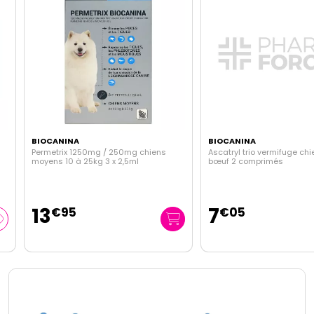
BIOCANINA
BIOCANINA
Permetrix 1250mg / 250mg chiens
Ascatryl trio vermifuge chien
moyens 10 à 25kg 3 x 2,5ml
bœuf 2 comprimés
13
7
€
95
€
05