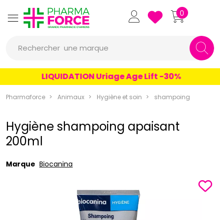
Pharmaforce Grande Pharmacie 
0
Rechercher
une marque
un conseil
LIQUIDATION Uriage Age Lift -30%
un produit
Pharmaforce
Animaux
Hygiène et soin
shampoing
une marque
Hygiène shampoing apaisant
200ml
Marque
Biocanina