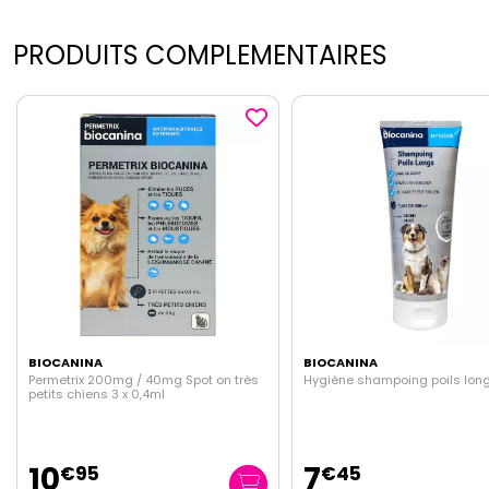
PRODUITS COMPLEMENTAIRES
BIOCANINA
BIOCANINA
rès
Hygiène shampoing poils longs 200ml
Hygiène shampoing éclat
200ml
7
7
€
45
€
45