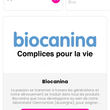
37
/
l.
37
/
l.
€
25
€
25
Biocanina
La passion se transmet à travers les générations et
notre dévouement se traduit dans tous les produits
Biocanina que nous développons au sein de notre
laboratoire Clermontois (Auvergne), pour soigner
chiens et chats afin de leur apporter le bien-être