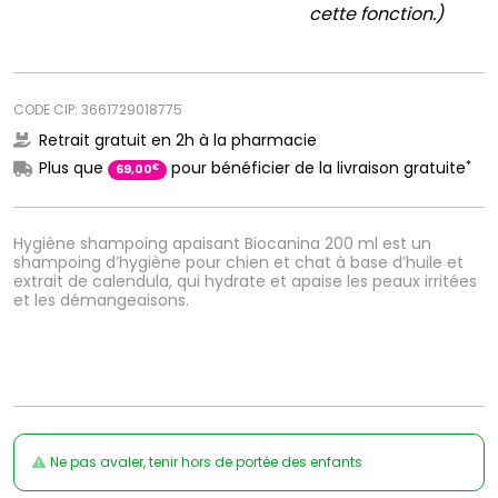
cette fonction.)
CODE CIP: 3661729018775
Retrait gratuit en 2h à la pharmacie
*
Plus que
pour bénéficier de la livraison gratuite
€
69
,
00
Hygiène shampoing apaisant Biocanina 200 ml est un
shampoing d’hygiène pour chien et chat à base d’huile et
extrait de calendula, qui hydrate et apaise les peaux irritées
et les démangeaisons.
Ne pas avaler, tenir hors de portée des enfants