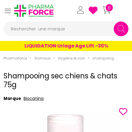
Pharmaforce Grande Pharmacie 
0
une marque
Rechercher
un conseil
LIQUIDATION Uriage Age Lift -30%
un produit
Pharmaforce
Animaux
Hygiène et soin
shampoing
une marque
Shampooing sec chiens & chats
75g
Marque
Biocanina