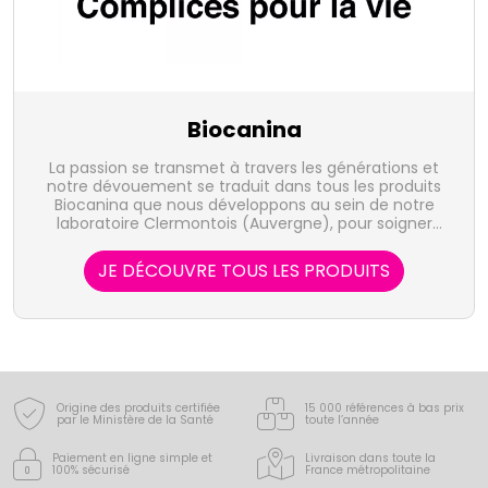
Biocanina
La passion se transmet à travers les générations et
notre dévouement se traduit dans tous les produits
Biocanina que nous développons au sein de notre
laboratoire Clermontois (Auvergne), pour soigner
chiens et chats afin de leur apporter le bien-être
qu'ils méritent.
JE DÉCOUVRE TOUS LES PRODUITS
Origine des produits certifiée
15 000 références à bas prix
par le Ministère de la Santé
toute l’année
Paiement en ligne simple
et
Livraison dans toute la
100% sécurisé
France
métropolitaine