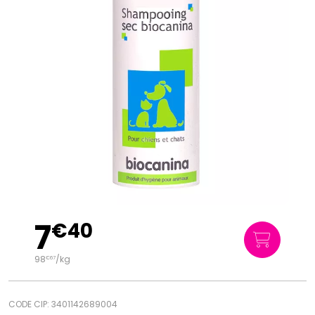
7
€
40
98
/kg
€
67
CODE CIP: 3401142689004