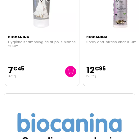
BIOCANINA
BIOCANINA
cs
Spray anti-stress chat 100ml
Shampooing sec chiens &
12
7
€
95
€
40
129
/
l.
98
/kg
€
50
€
67