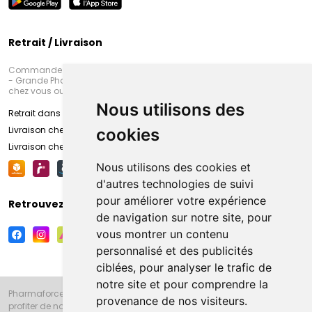
Retrait / Livraison
Commandez en ligne et venez chercher votre commande à Amiens
- Grande Pharmacie d’Amiens (Fachon) ou recevez-là rapidement
chez vous ou en point retrait
Nous utilisons des
Retrait dans la pharmacie d’Amiens
Livraison chez vous
cookies
Livraison chez votre commerçant
Nous utilisons des cookies et
d'autres technologies de suivi
pour améliorer votre expérience
Retrouvez-nous sur vos réseaux sociaux
de navigation sur notre site, pour
vous montrer un contenu
personnalisé et des publicités
ciblées, pour analyser le trafic de
notre site et pour comprendre la
Pharmaforce.fr et la Grande Pharmacie d’Amiens vous souhaitent de
provenance de nos visiteurs.
profiter de notre accueil, de nos conseils pharmaceutiques,