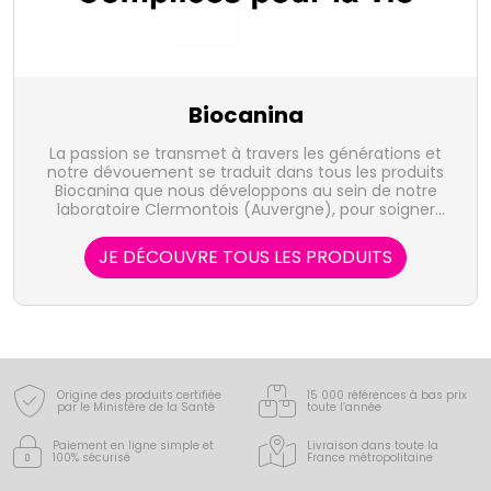
Biocanina
La passion se transmet à travers les générations et
notre dévouement se traduit dans tous les produits
Biocanina que nous développons au sein de notre
laboratoire Clermontois (Auvergne), pour soigner
chiens et chats afin de leur apporter le bien-être
qu'ils méritent.
JE DÉCOUVRE TOUS LES PRODUITS
Origine des produits certifiée
15 000 références à bas prix
par le Ministère de la Santé
toute l’année
Paiement en ligne simple
et
Livraison dans toute la
100% sécurisé
France
métropolitaine