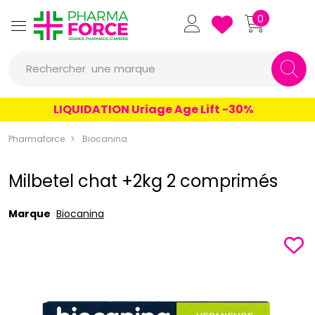
Pharmaforce Grande Pharmacie 
0
une marque
Rechercher
un conseil
LIQUIDATION Uriage Age Lift -30%
un produit
Pharmaforce
Biocanina
une marque
Milbetel chat +2kg 2 comprimés
Marque
Biocanina