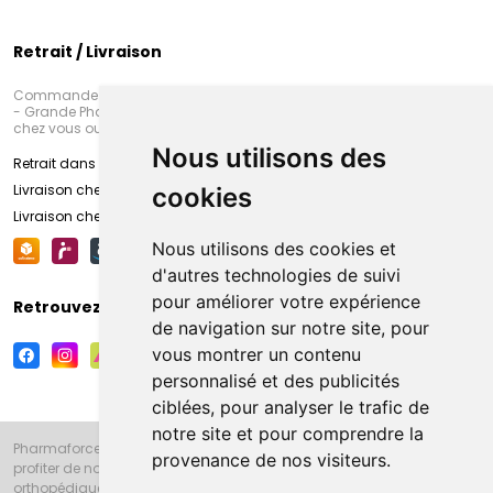
Retrait / Livraison
Commandez en ligne et venez chercher votre commande à Amiens
- Grande Pharmacie d’Amiens (Fachon) ou recevez-là rapidement
chez vous ou en point retrait
Nous utilisons des
Retrait dans la pharmacie d’Amiens
Livraison chez vous
cookies
Livraison chez votre commerçant
Nous utilisons des cookies et
d'autres technologies de suivi
pour améliorer votre expérience
Retrouvez-nous sur vos réseaux sociaux
de navigation sur notre site, pour
vous montrer un contenu
personnalisé et des publicités
ciblées, pour analyser le trafic de
notre site et pour comprendre la
Pharmaforce.fr et la Grande Pharmacie d’Amiens vous souhaitent de
provenance de nos visiteurs.
profiter de notre accueil, de nos conseils pharmaceutiques,
orthopédiques, homéopathiques, parapharmaceutiques, beauté et