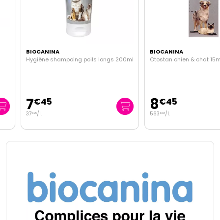
BIOCANINA
BIOCANINA
Hygiène shampoing poils longs 200ml
Otostan chien & chat 15ml
7
8
€
45
€
45
37
/
l.
563
/
l.
€
25
€
33