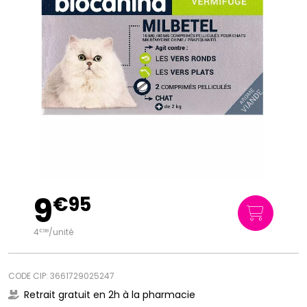
9
€
95
4
/unité
€
98
CODE CIP: 3661729025247
Retrait gratuit en 2h à la pharmacie