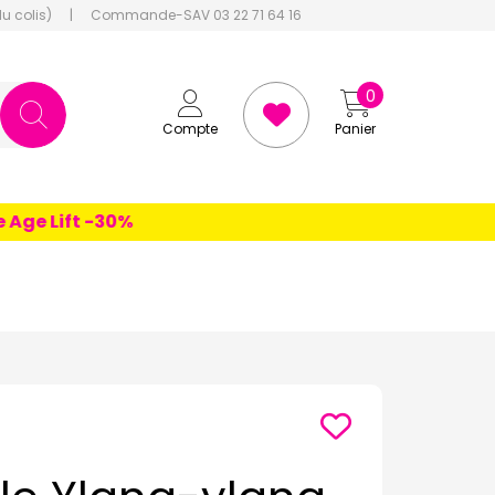
du colis)
|
Commande-SAV 03 22 71 64 16
0
Compte
Panier
e Lift -30%