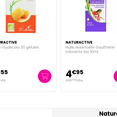
RACTIVE
NATURACTIVE
 essentielle Gaulthérie
Elusanes Harpagophyton co
nte bio 10ml
articulaire 60 gélules
9
€
95
€
95
/
litre
Natur