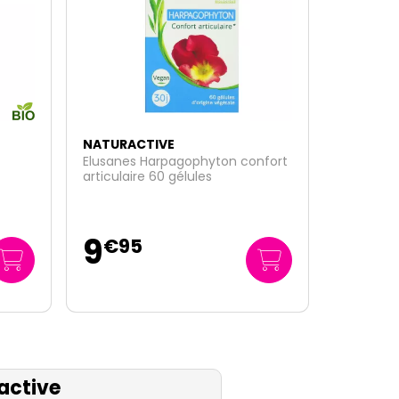
NATURACTIVE
nfort
Passiflore sommeil et relaxation
60 gélules
9
€
95
active