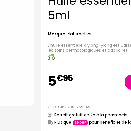
Huile essentie
5ml
Marque
Naturactive
L'huile essentielle d'ylang-ylang est utili
les soins dermatologiques et capillaires.
5
€
95
CODE CIP: 3700026994983
Retrait gratuit en 2h à la pharmacie
Plus que
pour bénéficier de la
€
69
,
00