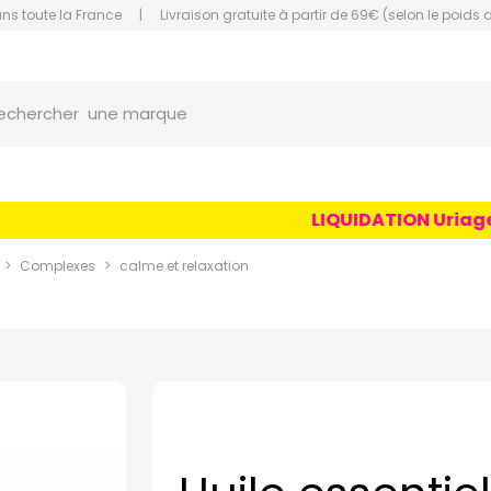
ans toute la France
|
Livraison gratuite à partir de 69€ (selon le poids 
orce Grande Pharmacie Amiens Fachon
une marque
echercher
un conseil
un produit
LIQUIDATION Uriage Ag
une marque
Complexes
calme et relaxation