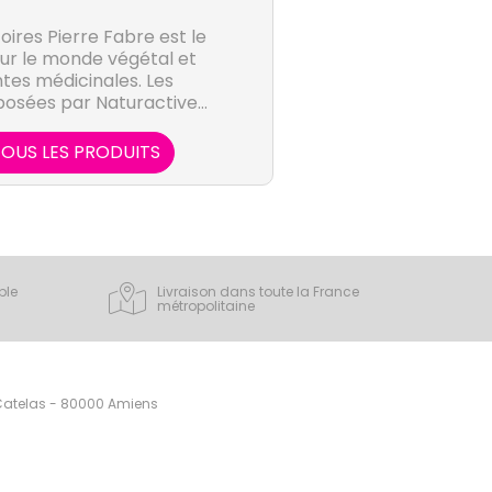
ires Pierre Fabre est le
our le monde végétal et
es médicinales. Les
posées par Naturactive
lle, sûre et efficace.
OUS LES PRODUITS
ple
Livraison dans toute la France
métropolitaine
 Catelas - 80000 Amiens