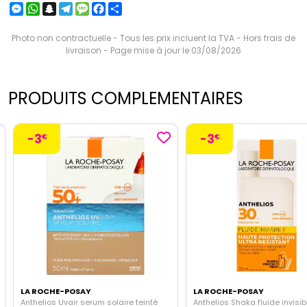
Messenger
WhatsApp
Snapchat
Telegram
Message
Facebook
Partager
Photo non contractuelle - Tous les prix incluent la TVA - Hors frais de
livraison - Page mise à jour le 03/08/2026
PRODUITS COMPLEMENTAIRES
-3
-3
€
€
LA ROCHE-POSAY
LA ROCHE-POSAY
Anthelios Uvair serum solaire teinté
Anthelios Shaka fluide invisib