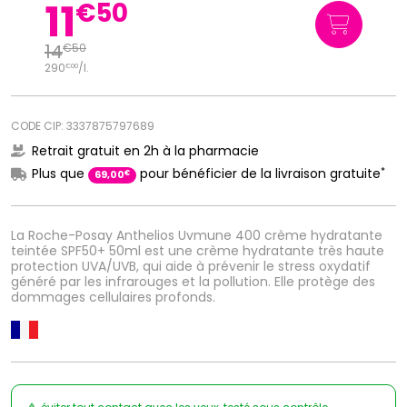
11
€
50
14
€
50
290
/
l.
€
00
CODE CIP: 3337875797689
Retrait gratuit en 2h à la pharmacie
*
Plus que
pour bénéficier de la livraison gratuite
€
69
,
00
La Roche-Posay Anthelios Uvmune 400 crème hydratante
teintée SPF50+ 50ml est une crème hydratante très haute
protection UVA/UVB, qui aide à prévenir le stress oxydatif
généré par les infrarouges et la pollution. Elle protège des
dommages cellulaires profonds.