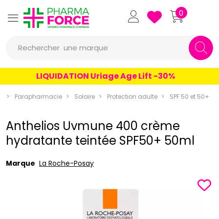
Pharmaforce Grande Pharmacie 
0
une marque
Rechercher
un conseil
LIQUIDATION Uriage Age Lift -30%
un produit
e
Parapharmacie
Solaire
Protection adulte
SPF 50 et 50+
une marque
Anthelios Uvmune 400 crème
hydratante teintée SPF50+ 50ml
Marque
La Roche-Posay