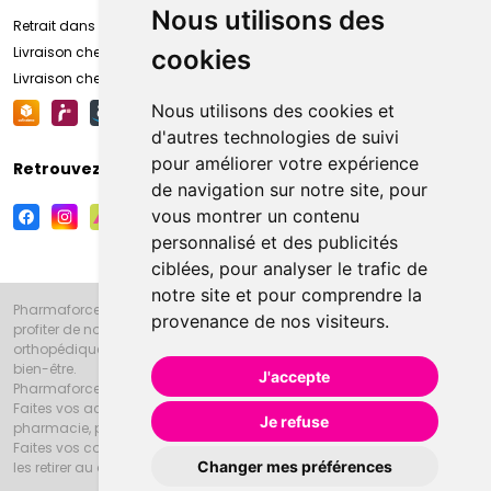
Nous utilisons des
Retrait dans la pharmacie d’Amiens
Livraison chez vous
cookies
Livraison chez votre commerçant
Nous utilisons des cookies et
d'autres technologies de suivi
pour améliorer votre expérience
Retrouvez-nous sur vos réseaux sociaux
de navigation sur notre site, pour
vous montrer un contenu
personnalisé et des publicités
ciblées, pour analyser le trafic de
notre site et pour comprendre la
Pharmaforce.fr et la Grande Pharmacie d’Amiens vous souhaitent de
provenance de nos visiteurs.
profiter de notre accueil, de nos conseils pharmaceutiques,
orthopédiques, homéopathiques, parapharmaceutiques, beauté et
bien-être.
J'accepte
Pharmaforce.fr est le site internet de la Grande Pharmacie d’Amiens.
Faites vos achats en ligne grâce à un choix de 20000 références en
Je refuse
pharmacie, parapharmacie, diététique et animaux (vétérinaire).
Faites vos courses de pharmacie et parapharmacie en ligne et venez
Changer mes préférences
les retirer au drive ou vous les faire livrer à domicile.