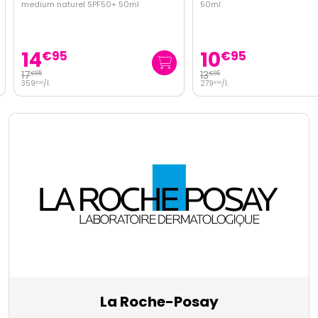
medium naturel SPF50+ 50ml
50ml
14
10
€
95
€
95
17
13
€
95
€
95
359
/
l.
279
/
l.
€
00
€
00
La Roche-Posay