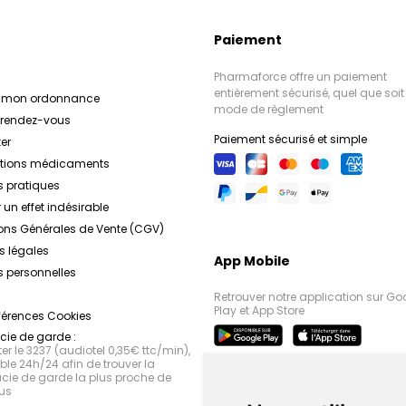
Paiement
Pharmaforce offre un paiement
entièrement sécurisé, quel que soit 
r mon ordonnance
mode de règlement
e rendez-vous
Paiement sécurisé et simple
er
ations médicaments
s pratiques
 un effet indésirable
ons Générales de Vente (CGV)
s légales
App Mobile
 personnelles
Retrouver notre application sur Go
Play et App Store
férences Cookies
ie de garde :
r le 3237 (audiotel 0,35€ ttc/min),
le 24h/24 afin de trouver la
ie de garde la plus proche de
us