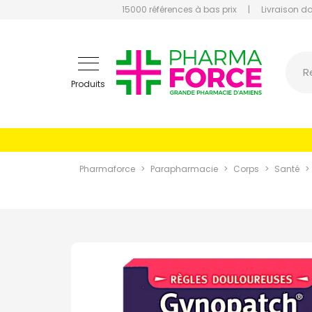
15000 références à bas prix
|
Livraison d
Pharmaf
R
Produits
Pharmaforce
Parapharmacie
Corps
Santé