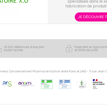
spécialisée dans le se
fabrication de produi
ba
JE DÉCOUVRE T
15 000 références à bas prix
Paiement en ligne sim
toute l’année
et 100% sécurisé
ens (anciennement Pharmacie Fachon entre Paris et Lille) - 11 rue Jean