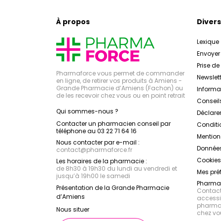
À propos
Divers
Lexique
Envoye
Prise d
Pharmaforce vous permet de commander
Newslett
en ligne, de retirer vos produits à Amiens -
Grande Pharmacie d’Amiens (Fachon) ou
Inform
de les recevoir chez vous ou en point retrait
Conseil
Qui sommes-nous ?
Déclarer
Contacter un pharmacien conseil par
Conditi
téléphone au 03 22 71 64 16
Mention
Nous contacter par e-mail :
Données
contact
@
pharmaforce.fr
Cookies
Les horaires de la pharmacie :
de 8h30 à 19h30 du lundi au vendredi et
Mes pré
jusqu’à 19h00 le samedi
Pharmac
Présentation de la Grande Pharmacie
Contacte
d’Amiens
accessib
pharmac
Nous situer
chez vo