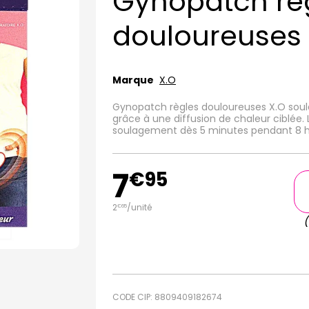
Gynopatch rè
douloureuses 
Marque
X.O
Gynopatch règles douloureuses X.O soula
grâce à une diffusion de chaleur ciblée.
soulagement dès 5 minutes pendant 8 h
7
€
95
2
/unité
€
65
CODE CIP: 8809409182674