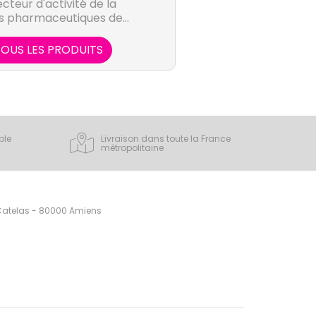
cteur d'activité de la
ts pharmaceutiques de
se.
OUS LES PRODUITS
ple
Livraison dans toute la France
métropolitaine
 Catelas - 80000 Amiens