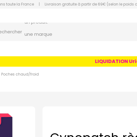
ans toute la France
|
Livraison gratuite à partir de 69€ (selon le poids 
un conseil
un produit
orce Grande Pharmacie Amiens Fachon
echercher
une marque
LIQUIDATION Uriage
Poches chaud/froid