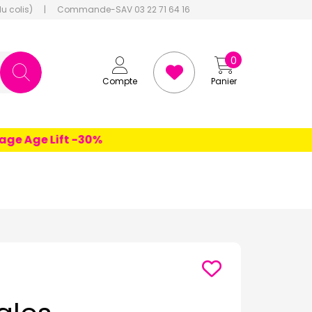
du colis)
|
Commande-SAV 03 22 71 64 16
0
Compte
Panier
 Age Lift -30%