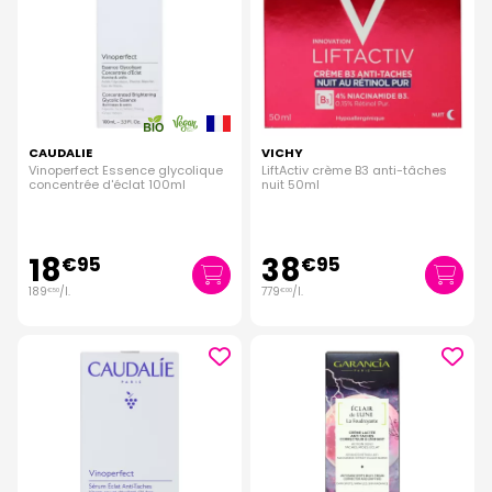
CAUDALIE
VICHY
Vinoperfect Essence glycolique
LiftActiv crème B3 anti-tâches
concentrée d'éclat 100ml
nuit 50ml
18
38
€
95
€
95
189
/
l.
779
/
l.
€
50
€
00