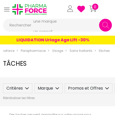
Pharmaforce Grande Pharmacie 
0
une marque
Rechercher
un conseil
un produit
LIQUIDATION Uriage Age Lift -30%
une marque
rmaforce
Parapharmacie
Visage
Soins traitants
tâches
TÂCHES
Critères
Marque
Promos et Offres
Réinitialiser les filtres
Des taches peuvent apparaître sur votre visage pour