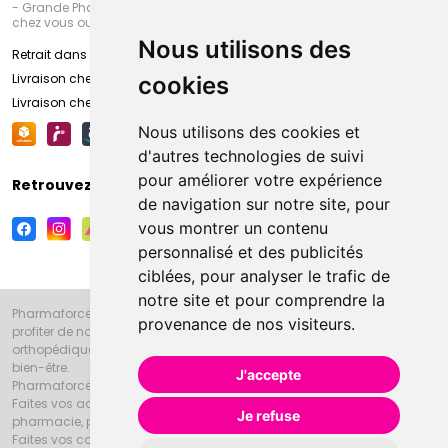
- Grande Pharmacie d’Amiens (Fachon) ou recevez-là rapidement
chez vous ou en point retrait
Nous utilisons des
Retrait dans la pharmacie d’Amiens
Livraison chez vous
cookies
Livraison chez votre commerçant
Nous utilisons des cookies et
d'autres technologies de suivi
pour améliorer votre expérience
Retrouvez-nous sur vos réseaux sociaux
de navigation sur notre site, pour
vous montrer un contenu
personnalisé et des publicités
ciblées, pour analyser le trafic de
notre site et pour comprendre la
Pharmaforce.fr et la Grande Pharmacie d’Amiens vous souhaitent de
provenance de nos visiteurs.
profiter de notre accueil, de nos conseils pharmaceutiques,
orthopédiques, homéopathiques, parapharmaceutiques, beauté et
bien-être.
J'accepte
Pharmaforce.fr est le site internet de la Grande Pharmacie d’Amiens.
Faites vos achats en ligne grâce à un choix de 20000 références en
Je refuse
pharmacie, parapharmacie, diététique et animaux (vétérinaire).
Faites vos courses de pharmacie et parapharmacie en ligne et venez