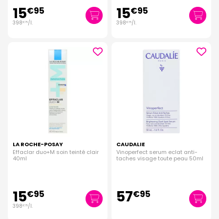
15
15
€
95
€
95
398
/
l.
398
/
l.
€
75
€
75
LA ROCHE-POSAY
CAUDALIE
Effaclar duo+M soin teinté clair
Vinoperfect serum eclat anti-
40ml
taches visage toute peau 50ml
15
57
€
95
€
95
398
/
l.
€
75