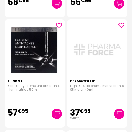
56
55
€
95
€
95
FILORGA
DERMACEUTIC
Skin-Unify crème uniformisante
Light Ceutic creme nuit unifiante
illuminatrice 50ml
Stimuler 40ml
57
37
€
95
€
95
948
/
l.
€
75