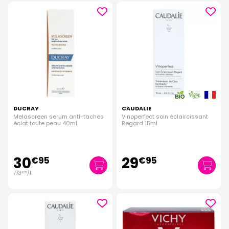
DUCRAY
CAUDALIE
Melascreen serum anti-taches
Vinoperfect soin éclaircissant
éclat toute peau 40ml
Regard 15ml
30
29
€
95
€
95
773
/
l.
€
75