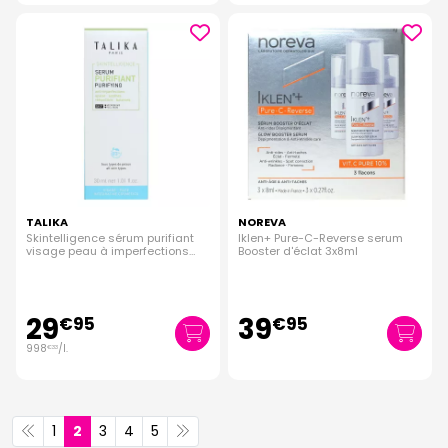
TALIKA
NOREVA
Skintelligence sérum purifiant
Iklen+ Pure-C-Reverse serum
visage peau à imperfections
Booster d'éclat 3x8ml
30ml
29
39
€
95
€
95
998
/
l.
€
33
1
2
3
4
5