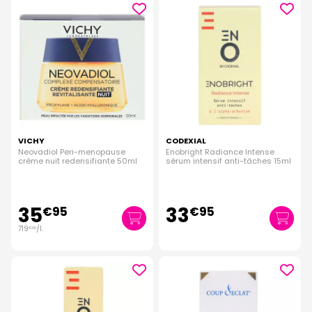
VICHY
CODEXIAL
Neovadiol Peri-menopause
Enobright Radiance Intense
crème nuit redensifiante 50ml
sérum intensif anti-tâches 15ml
35
33
€
95
€
95
719
/
l.
€
00