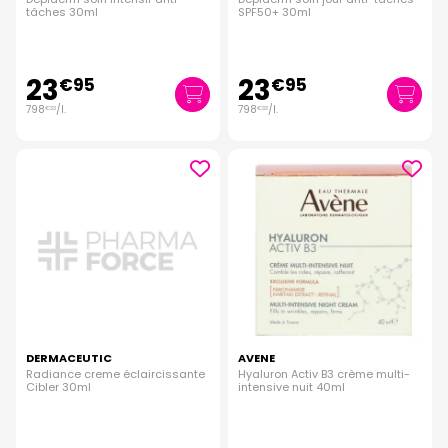
tâches 30ml
SPF50+ 30ml
23
23
€
95
€
95
798
/
l.
798
/
l.
€
33
€
33
DERMACEUTIC
AVENE
Radiance creme éclaircissante
Hyaluron Activ B3 crème multi-
Cibler 30ml
intensive nuit 40ml