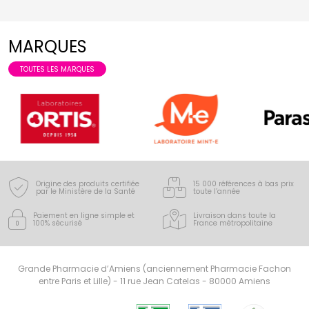
MARQUES
TOUTES LES MARQUES
Origine des produits certifiée
15 000 références à bas prix
par le Ministère de la Santé
toute l’année
Paiement en ligne simple
et
Livraison dans toute la
100% sécurisé
France
métropolitaine
Grande Pharmacie d’Amiens (anciennement Pharmacie Fachon
entre Paris et Lille) - 11 rue Jean Catelas - 80000 Amiens