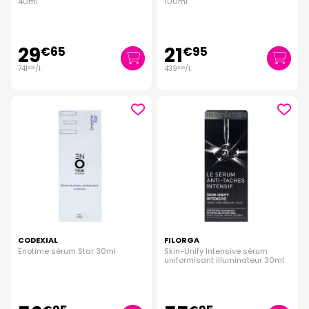
40ml
100ml
29
21
€
65
€
95
741
/
l.
439
/
l.
€
25
€
00
CODEXIAL
FILORGA
Enotime sérum Star 30ml
Skin-Unify Intensive sérum
uniformisant illuminateur 30ml