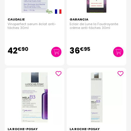
CAUDALIE
GARANCIA
Vinoperfect serum éclat anti-
Eclair de Lune la Foudroyante
tâches 30ml
crème anti-tâches 30ml
42
36
€
90
€
95
LA ROCHE-POSAY
LA ROCHE-POSAY