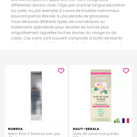
différentes raisons, avec l’âge, par une trop longue exposition
au soleil, ou, par exemple, à cause de troubles hormonaux
pouvant parfois être liés à une période de grossesse.
Vous retrouvez différents types de cosmétiques ou
traitements spécialisés pour résorber les taches plus
singulièrement appelées taches brunes du visage ou du
corps. Ces soins sont souvent composés d’actifs exfoliants
et dépigmentants utilisés par anticipation ou en traitement
pour taches claires ou brunes mais également en guise de
complément dans le cas d’un traitement esthétique laser
visage. Nous vous conseillons d’éviter l’exposition au soleil
lors de l’utilisation d’un traitement anti tache ou d’utiliser sur
votre peau une crème solaire protectrice avec un indice
adapté. Plus généralement, si votre peau est sensible aux
taches, il vous faudra éviter les expositions longues et
prolongées au soleil ou utiliser une crème solaire.
NOREVA
HAUT-SEGALA
Iklen+ Pure C Reverse soin jour
Huile de rosier musqué Bio