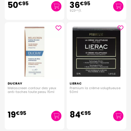
50
36
€
95
€
95
923
/
l.
€
75
DUCRAY
LIERAC
Melascreen contour des yeux
Premium la crème voluptueuse
anti-taches toute peau 15ml
50ml
19
84
€
95
€
95