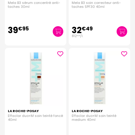
Mela B3 sérum concentré anti-
Mela B3 soin correcteur anti-
taches 30ml
taches SPF30 40ml
39
32
€
95
€
49
812
/
l.
€
25
LA ROCHE-POSAY
LA ROCHE-POSAY
Effaclar duo+M soin teinté foncé
Effaclar duo+M soin teinté
40ml
medium 40ml