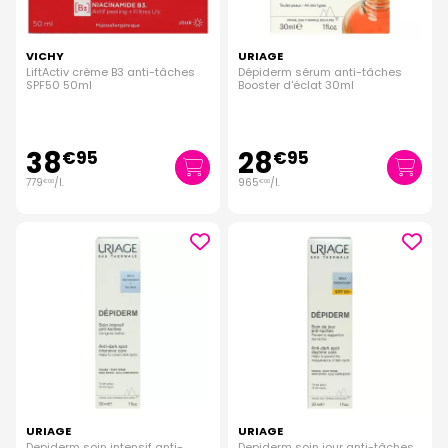
VICHY
URIAGE
LiftActiv crème B3 anti-tâches
Dépiderm sérum anti-tâches
SPF50 50ml
Booster d'éclat 30ml
38
28
€
95
€
95
779
/
l.
965
/
l.
€
00
€
00
URIAGE
URIAGE
Depiderm soin intensif anti-
Depiderm soin jour anti-tâches