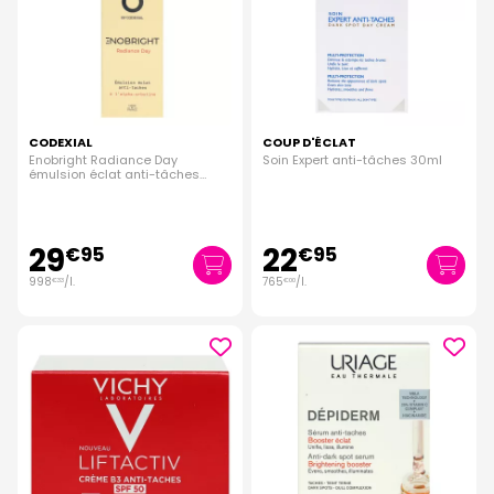
CODEXIAL
COUP D'ÉCLAT
Enobright Radiance Day
Soin Expert anti-tâches 30ml
émulsion éclat anti-tâches
30ml
29
22
€
95
€
95
998
/
l.
765
/
l.
€
33
€
00