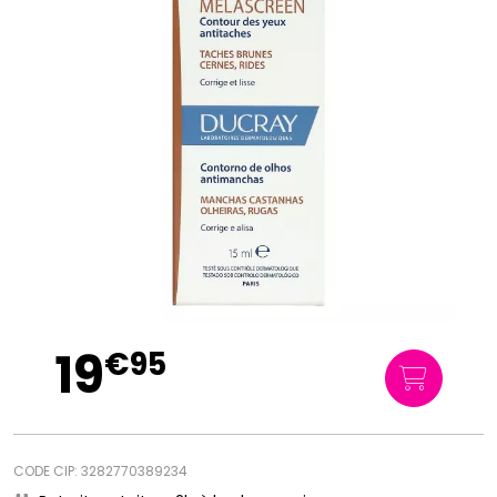
19
€
95
CODE CIP: 3282770389234