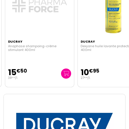
DUCRAY
DUCRAY
Anaphase shampoing-crème
Dexyane huile lavante protectr
stimulant 400ml
400ml
15
10
€
50
€
95
38
/
l.
27
/
l.
€
75
€
38