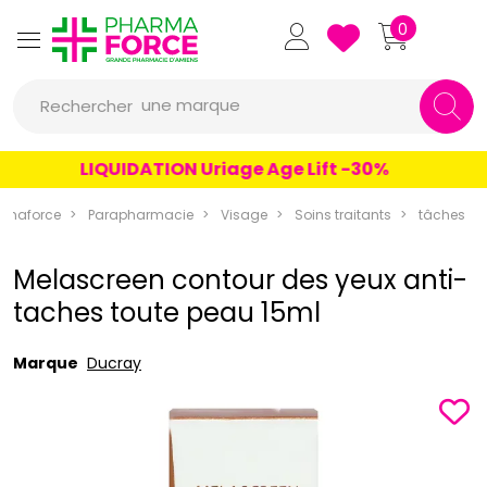
Pharmaforce Grande Pharmacie 
0
une marque
Rechercher
un conseil
LIQUIDATION Uriage Age Lift -30%
un produit
rmaforce
Parapharmacie
Visage
Soins traitants
tâches
une marque
Melascreen contour des yeux anti-
taches toute peau 15ml
Marque
Ducray