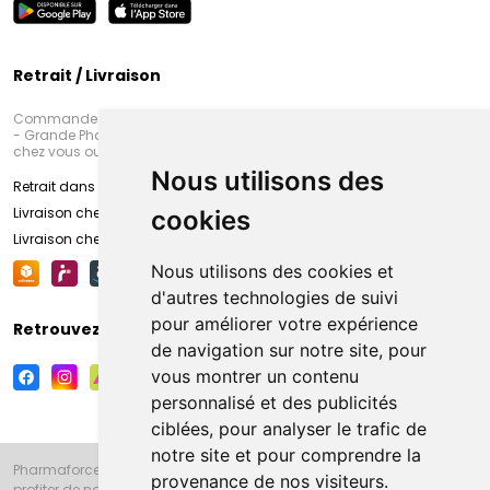
Retrait / Livraison
Commandez en ligne et venez chercher votre commande à Amiens
- Grande Pharmacie d’Amiens (Fachon) ou recevez-là rapidement
chez vous ou en point retrait
Nous utilisons des
Retrait dans la pharmacie d’Amiens
Livraison chez vous
cookies
Livraison chez votre commerçant
Nous utilisons des cookies et
d'autres technologies de suivi
pour améliorer votre expérience
Retrouvez-nous sur vos réseaux sociaux
de navigation sur notre site, pour
vous montrer un contenu
personnalisé et des publicités
ciblées, pour analyser le trafic de
notre site et pour comprendre la
Pharmaforce.fr et la Grande Pharmacie d’Amiens vous souhaitent de
provenance de nos visiteurs.
profiter de notre accueil, de nos conseils pharmaceutiques,