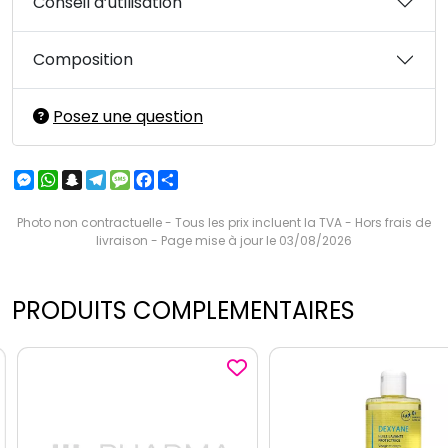
Conseil d’utilisation
Composition
Posez une question
Messenger
WhatsApp
Snapchat
Telegram
Message
Facebook
Partager
Photo non contractuelle - Tous les prix incluent la TVA - Hors frais de
livraison - Page mise à jour le 03/08/2026
PRODUITS COMPLEMENTAIRES