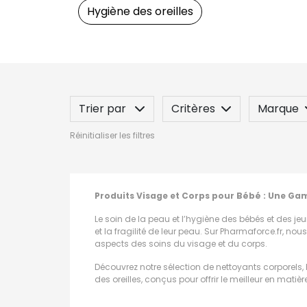
Hygiène des oreilles
Trier par
Critères
Marque
Réinitialiser les filtres
Spécificité
Label
Indication
Produits Visage et Corps pour Bébé : Une Ga
Le soin de la peau et l’hygiène des bébés et des jeun
et la fragilité de leur peau. Sur Pharmaforce.fr, 
aspects des soins du visage et du corps.
Découvrez notre sélection de nettoyants corporels, h
des oreilles, conçus pour offrir le meilleur en matière
Nettoyants Corporels pour Bébés