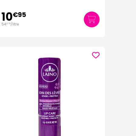
10
€
95
54
/
litre
€
75