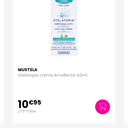
MUSTELA
Stelatopia crème émolliente 40ml
10
€
95
273
/
litre
€
75