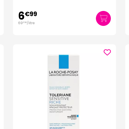
6
€
99
69
/
litre
€
90