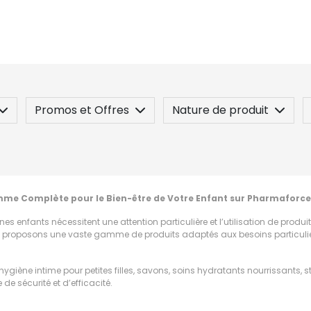
Promos et Offres
Nature de produit
 / Contre-indication
Posez une question
mme Complète pour le Bien-être de Votre Enfant sur Pharmaforce
es enfants nécessitent une attention particulière et l’utilisation de produit
nous proposons une vaste gamme de produits adaptés aux besoins particulie
ygiène intime pour petites filles, savons, soins hydratants nourrissants, st
 de sécurité et d’efficacité.