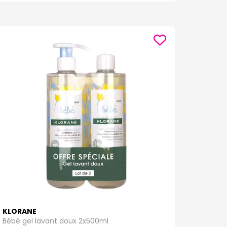
Nos produits sont spécialement formulés pour
re les agressions extérieures. Ils sont enrichis en
atation supplémentaire et laisse la peau douce et
 d’hygiène intime sont formulés avec des ingrédients
 intime. Il est enrichi en extraits de calendula et
une tolérance optimale.
hydratante. Il est souvent enrichi en beurre de
nts sont conçus pour maintenir la douceur et
KLORANE
Bébé gel lavant doux 2x500ml
gents hydratants comme la glycérine et l’huile de