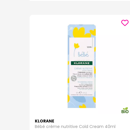
Les nettoyants corporels pour bébés doivent être d
nettoyer la peau délicate des bébés sans l’assécher ni
Gel Lavant Doux :
Adapté pour le bain quotidien, not
ingrédients hydratants et apaisants comme l’aloe v
Huile Lavante :
Pour les bébés ayant une peau particu
souple après le bain.
Hygiène Intime pour Petites Filles
L’hygiène intime des petites filles nécessite des soi
naturels et respectueux de la flore intime.
Gel Lavant Intime :
Conçu pour les petites filles, ce
de camomille pour leurs propriétés apaisantes.
Savons pour Bébés
Les savons pour bébés sur Pharmaforce.fr sont san
Savon Surgras
: Idéal pour les peaux sèches et sen
karité ou en huile d’amande douce.
Soins Hydratants et Nourrissants
Hydrater la peau de votre bébé est essentiel pour p
l’élasticité de la peau.
KLORANE
Bébé crème nutritive Cold Cream 40ml
Lait Hydratant :
Léger et facile à appliquer, le lait