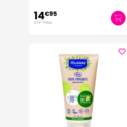
14
€
95
373
/
litre
€
75