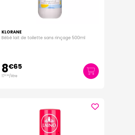
 peau délicate des nourrissons.
bés, enrichis en eau thermale apaisante.
grédients synthétiques ni conservateurs artificiels.
us sensibles, y compris celles des bébés.
KLORANE
Bébé lait de toilette sans rinçage 500ml
s pour répondre aux besoins spécifiques de leur
plorez notre sélection et trouvez les produits
8
€
65
17
/
litre
€
30