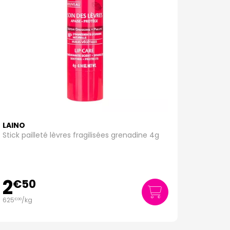
LAINO
Stick pailleté lèvres fragilisées grenadine 4g
2
€
50
625
/kg
€
00