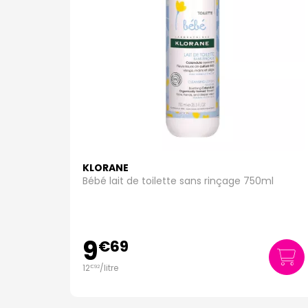
KLORANE
Bébé lait de toilette sans rinçage 750ml
9
€
69
12
/
litre
€
92