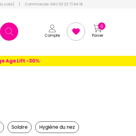
du colis)
|
Commande-SAV 03 22 71 64 16
0
Compte
Panier
e Lift -30%
Solaire
Hygiène du nez