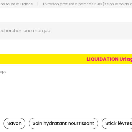
ans toute la France
|
Livraison gratuite à partir de 69€ (selon le poids 
orce Grande Pharmacie Amiens Fachon
une marque
echercher
un conseil
un produit
LIQUIDATION Uriage Ag
une marque
orps
Savon
Soin hydratant nourrissant
Stick lèvres