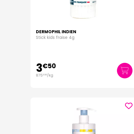
Mustela :
Une marque leader dans les soins pour bé
Avène :
Spécialisée dans les produits pour peaux 
Weleda
: Weleda utilise des ingrédients naturels et
La Roche-Posay :
Reconnue pour ses produits derm
Bioderma
: Bioderma propose une gamme de soins p
DERMOPHIL INDIEN
Stick kids fraise 4g
En conclusion, Pharmaforce.fr offre une gamme com
peau délicate. Avec des produits de marques réputées
parfaits pour prendre soin de votre bébé au quotidi
3
€
50
875
/kg
€
00