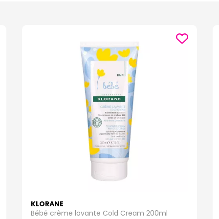
oux et hypoallergéniques pour préserver l’équilibre naturel de leur peau. 
 l’irriter.
re sélection de gels lavants doux nettoie la peau tout en la protégeant cont
era et l’avoine.
lièrement sèche ou sujette aux irritations, l’huile lavante offre une hydr
ns particuliers pour prévenir les irritations et les infections. Nos produits
 gel lavant est doux et sans savon, respectant le pH physiologique de la zone
s parabènes, sans sulfates et testés dermatologiquement pour garantir 
sibles, le savon surgras nourrit et protège la peau en formant une barrière 
révenir la sécheresse et les irritations. Nos soins hydratants et nourrissa
KLORANE
Bébé crème lavante Cold Cream 200ml
 hydratant pénètre rapidement sans laisser de film gras. Il est enrichi en a