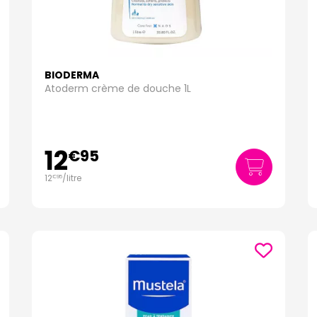
bés, connue pour ses formules hypoallergéniques et respectueuses de la
sensibles, Avène propose une gamme de soins adaptés aux besoins des bé
 biologiques pour offrir des soins doux et efficaces pour les bébés, sans in
atologiques, La Roche-Posay propose des soins adaptés aux peaux les pl
our bébés formulée pour renforcer et protéger la barrière cutanée.
BIODERMA
Atoderm crème de douche 1L
plète de produits de soins visage et corps pour bébés et enfants, conçu
, nous assurons la sécurité, l'efficacité et le bien-être de votre enfant. Ex
en.
12
€
95
12
/
litre
€
95