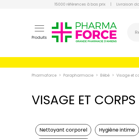
15000 références à bas prix
|
Livraison d
Pharmaf
R
Produits
Pharmaforce
Parapharmacie
Bébé
Visage et c
VISAGE ET CORPS
Nettoyant corporel
Hygiène intime