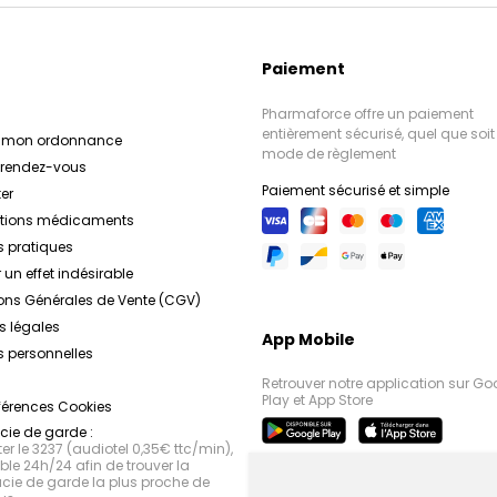
Paiement
Pharmaforce offre un paiement
entièrement sécurisé, quel que soit 
r mon ordonnance
mode de règlement
e rendez-vous
Paiement sécurisé et simple
er
ations médicaments
s pratiques
 un effet indésirable
ons Générales de Vente (CGV)
s légales
App Mobile
 personnelles
Retrouver notre application sur Go
Play et App Store
férences Cookies
ie de garde :
r le 3237 (audiotel 0,35€ ttc/min),
le 24h/24 afin de trouver la
ie de garde la plus proche de