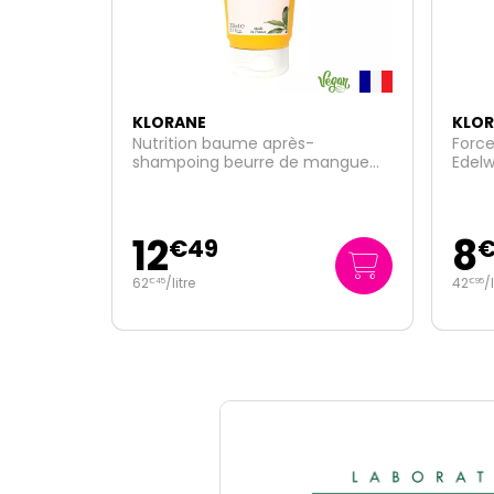
KLORANE
KLOR
Force shampoing bio quinine et
Shamp
mangue
Edelweiss 200ml
sensi
8
4
€
59
42
/
litre
49
/
€
95
€
90