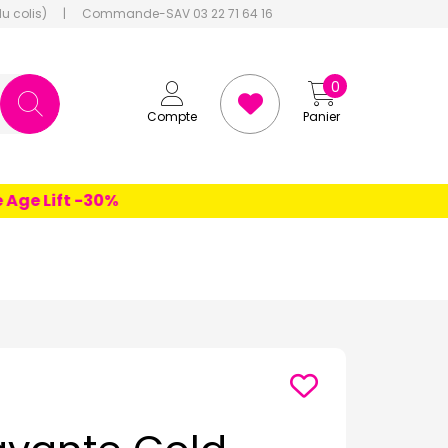
du colis)
|
Commande-SAV 03 22 71 64 16
0
Compte
Panier
e Lift -30%