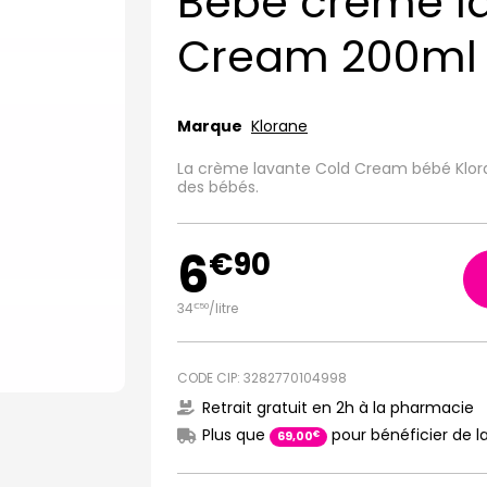
Bébé crème l
Cream 200ml
Marque
Klorane
La crème lavante Cold Cream bébé Klora
des bébés.
6
€
90
34
/
litre
€
50
CODE CIP: 3282770104998
Retrait gratuit en 2h à la pharmacie
Plus que
pour bénéficier de la
€
69
,
00