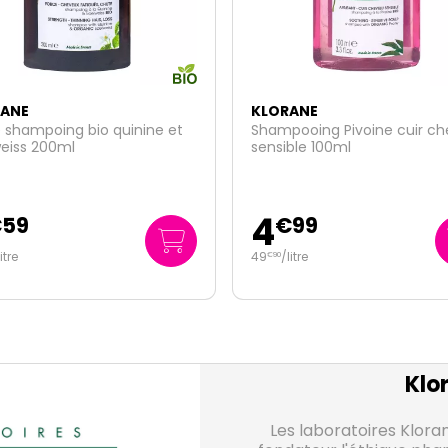
ANE
KLORANE
ooing Pivoine cuir chevelu
Crème douche nutritive ea
ble 100ml
tiaré 200ml
4
€
99
€
50
litre
22
/
litre
€
50
Klo
Les laboratoires Klor