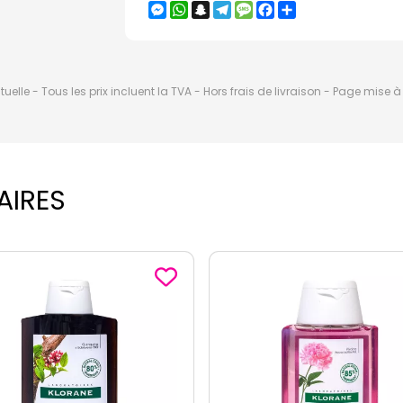
Messenger
WhatsApp
Snapchat
Telegram
Message
Facebook
Partager
elle - Tous les prix incluent la TVA - Hors frais de livraison - Page mise 
AIRES
-1
€
80
ème
sur le 3