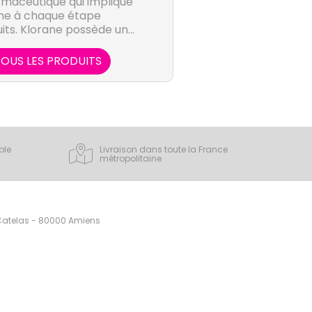
rmaceutique qui implique
me à chaque étape
its. Klorane possède un
unique et une volonté de
trimoine végétal.
OUS LES PRODUITS
ple
Livraison dans toute la France
métropolitaine
 Catelas - 80000 Amiens