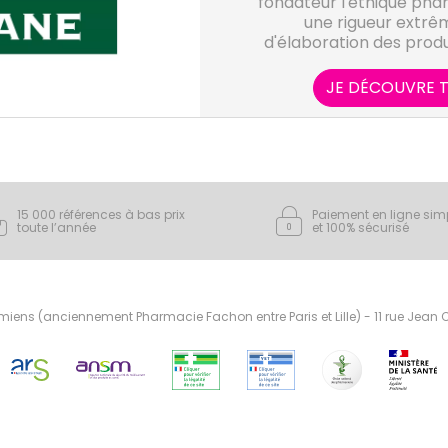
fondateur l'éthique pha
une rigueur extrê
d'élaboration des produ
savoir-faire botanique 
protèger notre pa
JE DÉCOUVRE T
15 000 références à bas prix
Paiement en ligne sim
toute l’année
et 100% sécurisé
ens (anciennement Pharmacie Fachon entre Paris et Lille) - 11 rue Jean