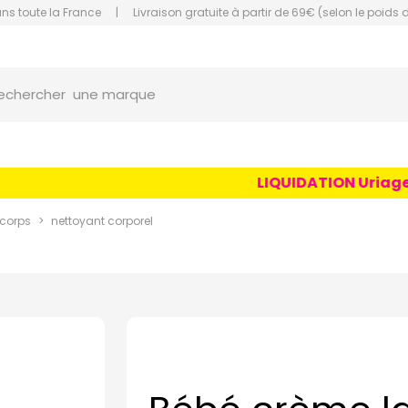
ans toute la France
|
Livraison gratuite à partir de 69€ (selon le poids 
orce Grande Pharmacie Amiens Fachon
une marque
echercher
un conseil
un produit
LIQUIDATION Uriage Ag
une marque
 corps
nettoyant corporel