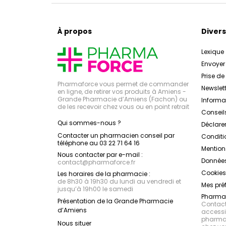
À propos
Divers
Lexique
Envoye
Prise d
Pharmaforce vous permet de commander
Newslett
en ligne, de retirer vos produits à Amiens -
Grande Pharmacie d’Amiens (Fachon) ou
Inform
de les recevoir chez vous ou en point retrait
Conseil
Qui sommes-nous ?
Déclarer
Contacter un pharmacien conseil par
Conditi
téléphone au 03 22 71 64 16
Mention
Nous contacter par e-mail :
Données
contact
@
pharmaforce.fr
Cookies
Les horaires de la pharmacie :
de 8h30 à 19h30 du lundi au vendredi et
Mes pré
jusqu’à 19h00 le samedi
Pharmac
Présentation de la Grande Pharmacie
Contacte
d’Amiens
accessib
pharmac
Nous situer