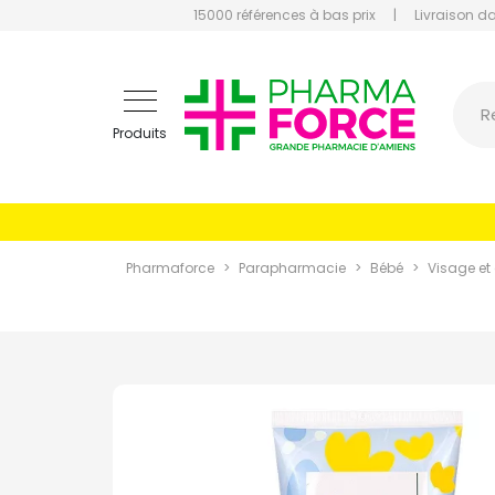
15000 références à bas prix
|
Livraison d
Pharmaf
R
Produits
Pharmaforce
Parapharmacie
Bébé
Visage et