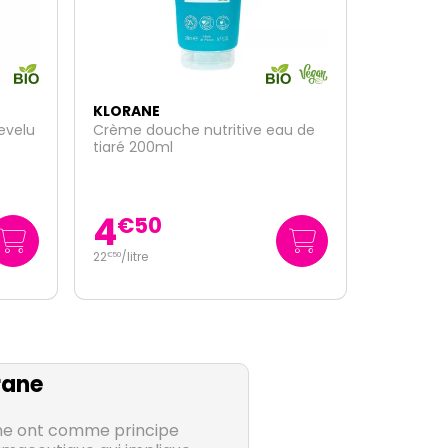
KLORANE
u de
Shampooing à la quinine et
Edelweiss 400ml
11
€
95
29
/
litre
€
88
rane
ane ont comme principe