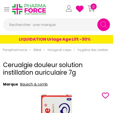
Pharmaforce Grande Pharmacie 
0
une marque
Rechercher
un conseil
LIQUIDATION Uriage Age Lift -30%
un produit
Parapharmacie
Bébé
Visage et corps
hygiène des oreilles
une marque
Cerualgie douleur solution
instillation auriculaire 7g
Marque
Bausch & Lomb