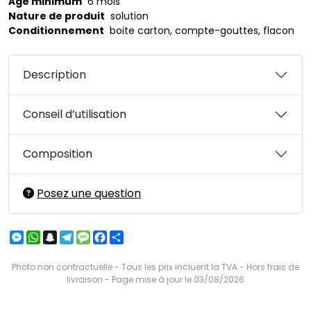
Âge minimum
6 mois
Nature de produit
solution
Conditionnement
boite carton, compte-gouttes, flacon
Description
Conseil d’utilisation
Composition
Posez une question
Messenger
WhatsApp
Snapchat
Telegram
Message
Facebook
Partager
Photo non contractuelle - Tous les prix incluent la TVA - Hors frais de
livraison - Page mise à jour le 03/08/2026