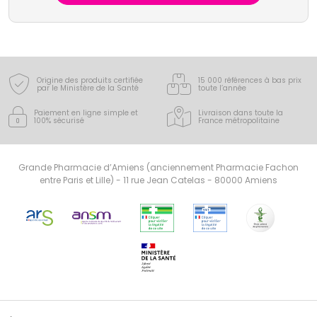
Origine des produits certifiée
15 000 références à bas prix
par le Ministère de la Santé
toute l’année
Paiement en ligne simple
et
Livraison dans toute la
100% sécurisé
France
métropolitaine
Grande Pharmacie d’Amiens (anciennement Pharmacie Fachon
entre Paris et Lille) - 11 rue Jean Catelas - 80000 Amiens