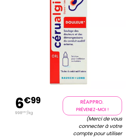
6
€
99
RÉAPPRO.
PRÉVENEZ-MOI !
998
/kg
€
57
(Merci de vous
connecter à votre
compte pour utiliser