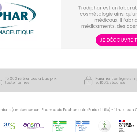
Tradiphar est un labora
cosmétologie ainsi qu'un
médicaux. Il fabri
médicaments, des cosmé
médicaux, des compléme
accessoires de
JE DÉCOUVRE T
15 000 références à bas prix
Paiement en ligne sim
toute l’année
et 100% sécurisé
ens (anciennement Pharmacie Fachon entre Paris et Lille) - 11 rue Jean