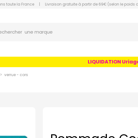
ans toute la France
|
Livraison gratuite à partir de 69€ (selon le poids 
orce Grande Pharmacie Amiens Fachon
une marque
echercher
un conseil
un produit
LIQUIDATION Uriage Ag
une marque
verrue - cors