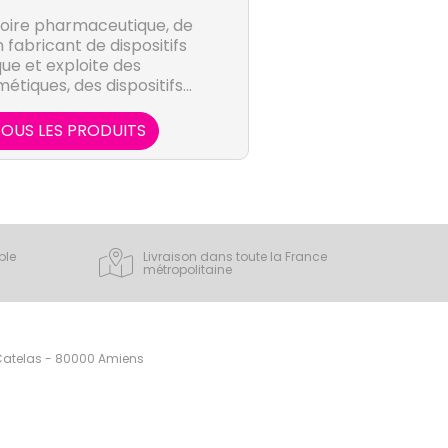
toire pharmaceutique, de
 fabricant de dispositifs
que et exploite des
tiques, des dispositifs
nts alimentaires et des
 parapharmacie.
OUS LES PRODUITS
ple
Livraison dans toute la France
métropolitaine
 Catelas - 80000 Amiens