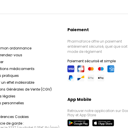
Paiement
Pharmaforce offre un paiement
entièrement sécurisé, quel que soit 
r mon ordonnance
mode de règlement
e rendez-vous
Paiement sécurisé et simple
er
ations médicaments
s pratiques
 un effet indésirable
ons Générales de Vente (CGV)
s légales
App Mobile
 personnelles
Retrouver notre application sur Go
Play et App Store
férences Cookies
ie de garde :
r le 3237 (audiotel 0,35€ ttc/min),