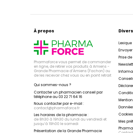
À propos
Divers
Lexique
Envoye
Prise d
Pharmaforce vous permet de commander
Newslett
en ligne, de retirer vos produits à Amiens -
Grande Pharmacie d’Amiens (Fachon) ou
Inform
de les recevoir chez vous ou en point retrait
Conseil
Qui sommes-nous ?
Déclarer
Contacter un pharmacien conseil par
Conditi
téléphone au 03 22 71 64 16
Mention
Nous contacter par e-mail :
Données
contact
@
pharmaforce.fr
Cookies
Les horaires de la pharmacie :
de 8h30 à 19h30 du lundi au vendredi et
Mes pré
jusqu’à 19h00 le samedi
Pharmac
Présentation de la Grande Pharmacie
Contacte