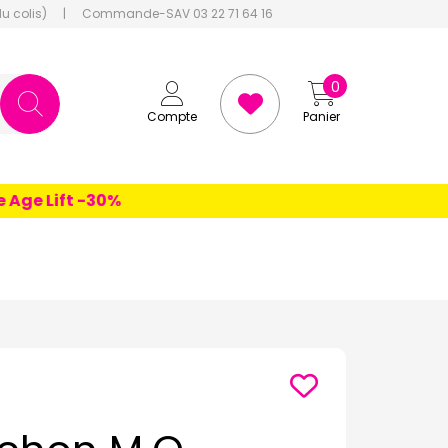
du colis)
|
Commande-SAV 03 22 71 64 16
0
Compte
Panier
e Lift -30%