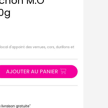
chon M.O
10g
al d'appoint des verrues, cors, durillons et
AJOUTER AU PANIER
*
 livraison gratuite