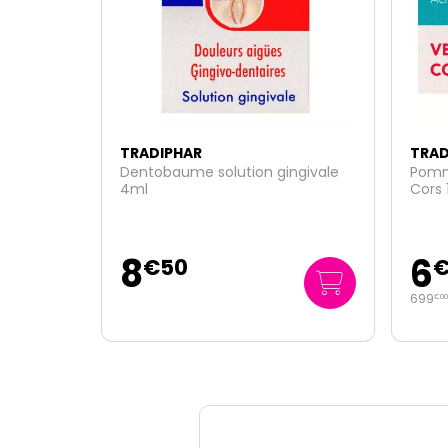
TRADIPHAR
TRAD
Dentobaume solution gingivale
Pomm
4ml
Cors 
8
6
€
50
699
€
00