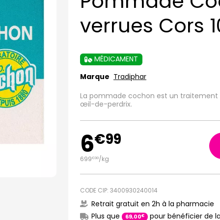
Pommade Co
verrues Cors 
MÉDICAMENT
Marque
Tradiphar
La pommade cochon est un traitement loc
œil-de-perdrix.
6
€
99
699
/kg
€
00
CODE CIP: 3400930240014
Retrait gratuit en 2h à la pharmacie
Plus que
pour bénéficier de la
€
69
,
00