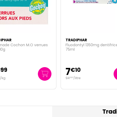
IPHAR
TRADIPHAR
ade Cochon M.O verrues
Fluodontyl 1350mg dentifric
10g
75ml
7
€
99
€
10
/kg
94
/
litre
€
67
Trad