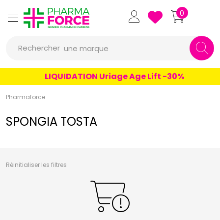
un conseil
Pharmaforce Grande Pharmacie 
0
un produit
Rechercher
une marque
LIQUIDATION Uriage Age Lift -30%
Pharmaforce
SPONGIA TOSTA
Réinitialiser les filtres