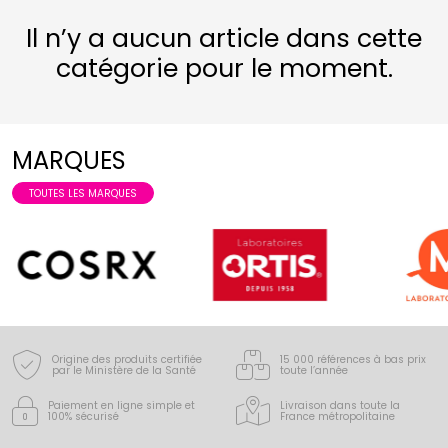
Il n’y a aucun article dans cette
catégorie pour le moment.
MARQUES
TOUTES LES MARQUES
Origine des produits certifiée
15 000 références à bas prix
par le Ministère de la Santé
toute l’année
Paiement en ligne simple
et
Livraison dans toute la
100% sécurisé
France
métropolitaine