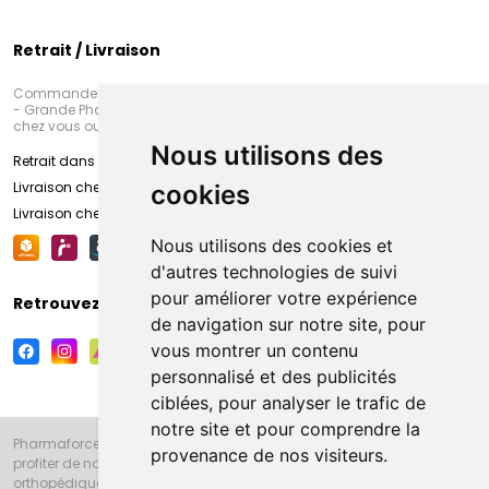
Retrait / Livraison
Commandez en ligne et venez chercher votre commande à Amiens
- Grande Pharmacie d’Amiens (Fachon) ou recevez-là rapidement
chez vous ou en point retrait
Nous utilisons des
Retrait dans la pharmacie d’Amiens
Livraison chez vous
cookies
Livraison chez votre commerçant
Nous utilisons des cookies et
d'autres technologies de suivi
pour améliorer votre expérience
Retrouvez-nous sur vos réseaux sociaux
de navigation sur notre site, pour
vous montrer un contenu
personnalisé et des publicités
ciblées, pour analyser le trafic de
notre site et pour comprendre la
Pharmaforce.fr et la Grande Pharmacie d’Amiens vous souhaitent de
provenance de nos visiteurs.
profiter de notre accueil, de nos conseils pharmaceutiques,
orthopédiques, homéopathiques, parapharmaceutiques, beauté et