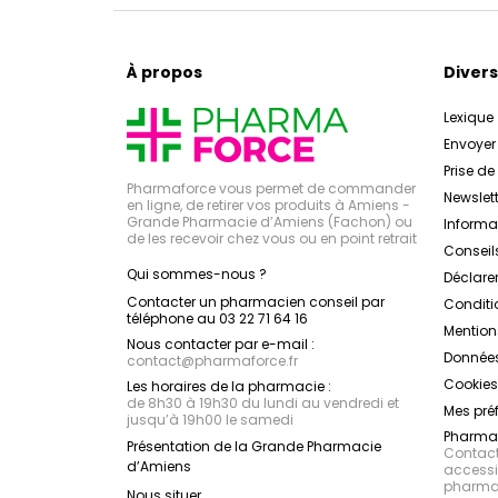
À propos
Divers
Lexique
Envoye
Prise d
Pharmaforce vous permet de commander
Newslett
en ligne, de retirer vos produits à Amiens -
Grande Pharmacie d’Amiens (Fachon) ou
Inform
de les recevoir chez vous ou en point retrait
Conseil
Qui sommes-nous ?
Déclarer
Contacter un pharmacien conseil par
Conditi
téléphone au 03 22 71 64 16
Mention
Nous contacter par e-mail :
Données
contact
@
pharmaforce.fr
Cookies
Les horaires de la pharmacie :
de 8h30 à 19h30 du lundi au vendredi et
Mes pré
jusqu’à 19h00 le samedi
Pharmac
Présentation de la Grande Pharmacie
Contacte
d’Amiens
accessib
pharmac
Nous situer