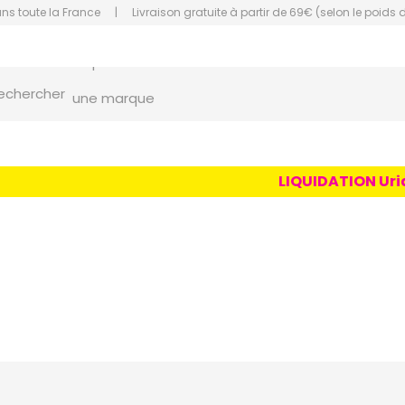
ans toute la France
|
Livraison gratuite à partir de 69€ (selon le poids 
un conseil
un produit
orce Grande Pharmacie Amiens Fachon
echercher
une marque
LIQUIDATION Uriag