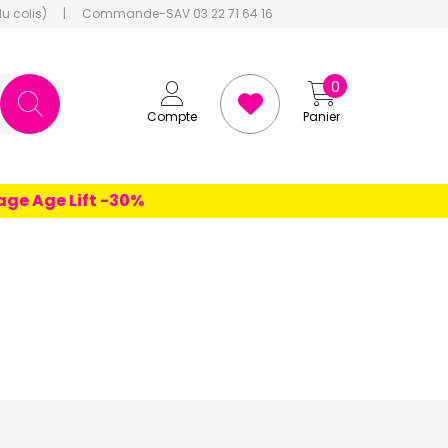
du colis)
|
Commande-SAV 03 22 71 64 16
0
Compte
Panier
e Age Lift -30%