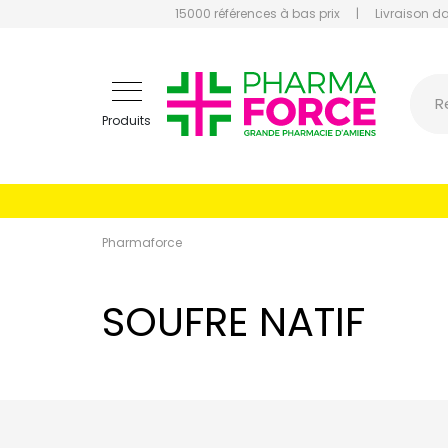
15000 références à bas prix
|
Livraison d
Pharmaf
R
Produits
Pharmaforce
SOUFRE NATIF