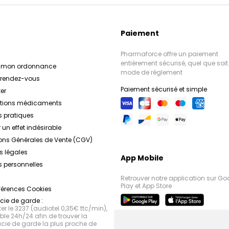
Paiement
Pharmaforce offre un paiement
entièrement sécurisé, quel que soit 
r mon ordonnance
mode de règlement
e rendez-vous
Paiement sécurisé et simple
er
ations médicaments
s pratiques
 un effet indésirable
ons Générales de Vente (CGV)
s légales
App Mobile
 personnelles
Retrouver notre application sur Go
Play et App Store
férences Cookies
ie de garde :
r le 3237 (audiotel 0,35€ ttc/min),
le 24h/24 afin de trouver la
ie de garde la plus proche de