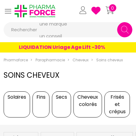
Pharmaforce Grande Pharmacie 
0
une marque
Rechercher
un conseil
un produit
LIQUIDATION Uriage Age Lift -30%
une marque
Pharmaforce
Parapharmacie
Cheveux
Soins cheveux
SOINS CHEVEUX
Solaires
Fins
Secs
Cheveux
Frisés
colorés
et
crépus