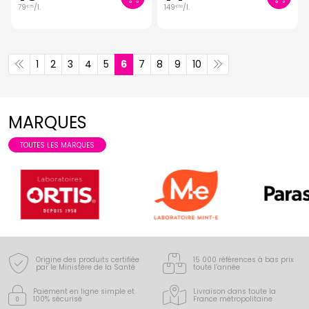
79
/
l.
149
/
l.
€
75
€
50
1
2
3
4
5
6
7
8
9
10
MARQUES
TOUTES LES MARQUES
Origine des produits certifiée
15 000 références à bas prix
par le Ministère de la Santé
toute l’année
Paiement en ligne simple
et
Livraison dans toute la
100% sécurisé
France
métropolitaine