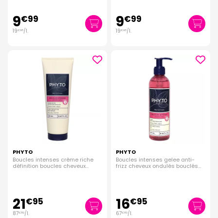
9
9
€
99
€
99
19
/
l.
19
/
l.
€
98
€
98
PHYTO
PHYTO
Boucles intenses crème riche
Boucles intenses gelee anti-
définition boucles cheveux
frizz cheveux ondulés bouclés
crépus 250ml
250ml
21
16
€
95
€
95
87
/
l.
67
/
l.
€
80
€
80