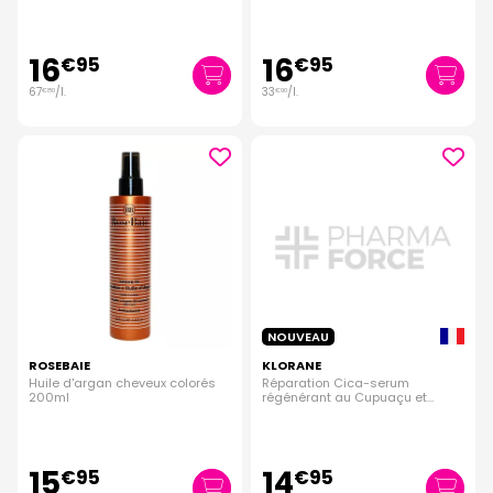
16
16
€
95
€
95
67
/
l.
33
/
l.
€
80
€
90
NOUVEAU
ROSEBAIE
KLORANE
Huile d'argan cheveux colorés
Réparation Cica-serum
200ml
régénérant au Cupuaçu et
acide hyaluronique 100ml
15
14
€
95
€
95