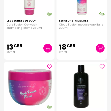
LES SECRETS DE LOLY
LES SECRETS DE LOLY
Care Fusion Co-wash
Cloud Fusion mousse capillaire
shampoing creme 250ml
200ml
13
18
€
95
€
95
55
/
l.
94
/
l.
€
80
€
75