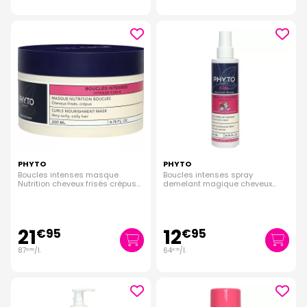
PHYTO
PHYTO
Boucles intenses masque
Boucles intenses spray
Nutrition cheveux frisés crépus
demelant magique cheveux
250ml
frisés crépus 200ml
21
12
€
95
€
95
87
/
l.
64
/
l.
€
80
€
75