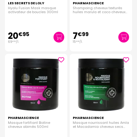
LES SECRETS DE LOLY
PHARMASCIENCE
Hyalu Fusion Mask masque
Shampoing cheveux texturés
activateur de boucles 300ml
huiles marula et coco cheveux
bouclés 500ml
20
7
€
95
€
99
69
/
l.
15
/
l.
€
83
€
98
PHARMASCIENCE
PHARMASCIENCE
Masque fortifiant Biotine
Masque nourrissant huiles Amla
cheveux abimés 500ml
et Macadamia cheveux secs
500ml