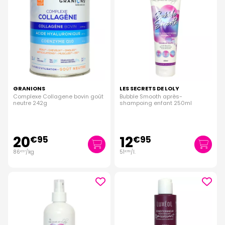
GRANIONS
LES SECRETS DE LOLY
Complexe Collagene bovin goût
Bubble Smooth après-
neutre 242g
shampoing enfant 250ml
20
12
€
95
€
95
86
/kg
51
/
l.
€
57
€
80