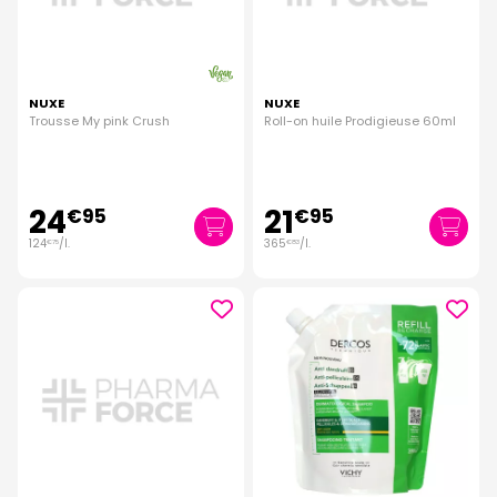
NUXE
NUXE
Trousse My pink Crush
Roll-on huile Prodigieuse 60ml
24
21
€
95
€
95
124
/
l.
365
/
l.
€
75
€
83