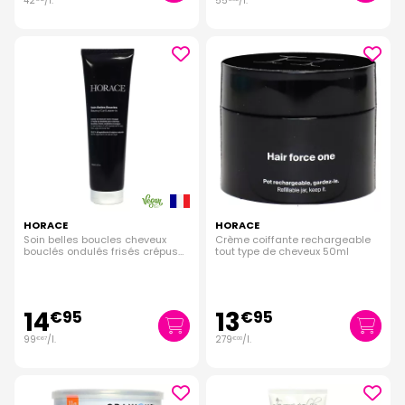
42
/
l.
55
/
l.
HORACE
HORACE
Soin belles boucles cheveux
Crème coiffante rechargeable
bouclés ondulés frisés crépus
tout type de cheveux 50ml
150ml
14
13
€
95
€
95
99
/
l.
279
/
l.
€
67
€
00