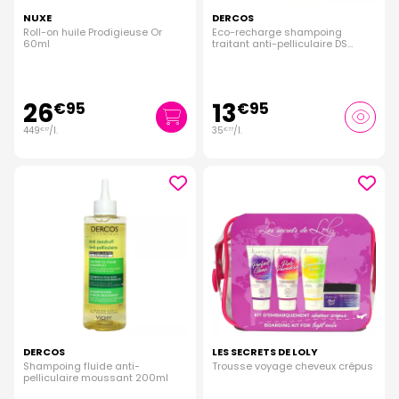
NUXE
DERCOS
Roll-on huile Prodigieuse Or
Eco-recharge shampoing
60ml
traitant anti-pelliculaire DS
cheveux secs 390ml
26
13
€
95
€
95
449
/
l.
35
/
l.
€
17
€
77
DERCOS
LES SECRETS DE LOLY
Shampoing fluide anti-
Trousse voyage cheveux crépus
pelliculaire moussant 200ml