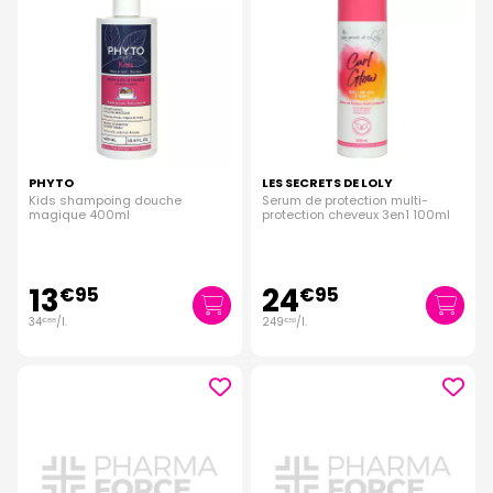
PHYTO
LES SECRETS DE LOLY
Kids shampoing douche
Serum de protection multi-
magique 400ml
protection cheveux 3en1 100ml
13
24
€
95
€
95
34
/
l.
249
/
l.
€
88
€
50