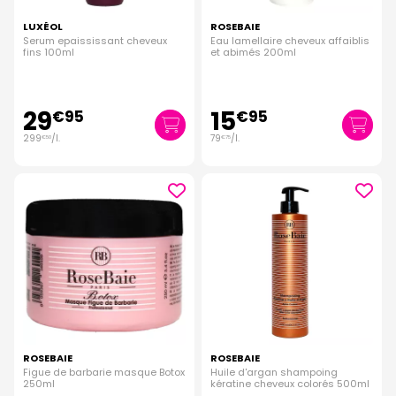
LUXÉOL
ROSEBAIE
Serum epaississant cheveux
Eau lamellaire cheveux affaiblis
fins 100ml
et abimés 200ml
29
15
€
95
€
95
299
/
l.
79
/
l.
€
50
€
75
ROSEBAIE
ROSEBAIE
Figue de barbarie masque Botox
Huile d'argan shampoing
250ml
kératine cheveux colorés 500ml