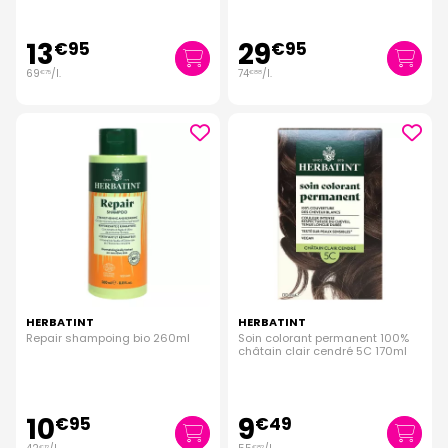
13
29
€
95
€
95
69
/
l.
74
/
l.
€
75
€
88
HERBATINT
HERBATINT
Repair shampoing bio 260ml
Soin colorant permanent 100%
châtain clair cendré 5C 170ml
10
9
€
95
€
49
€
12
€
82