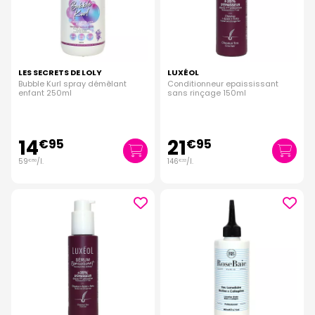
LES SECRETS DE LOLY
LUXÉOL
Bubble Kurl spray démêlant
Conditionneur epaississant
enfant 250ml
sans rinçage 150ml
14
21
€
95
€
95
59
/
l.
146
/
l.
€
80
€
33