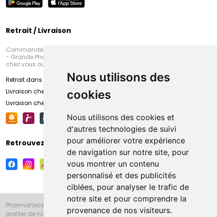
Retrait / Livraison
Commandez en ligne et venez chercher votre commande à Amiens
- Grande Pharmacie d’Amiens (Fachon) ou recevez-là rapidement
chez vous ou en point retrait
Nous utilisons des
Retrait dans la pharmacie d’Amiens
Livraison chez vous
cookies
Livraison chez votre commerçant
Nous utilisons des cookies et
d'autres technologies de suivi
pour améliorer votre expérience
Retrouvez-nous sur vos réseaux sociaux
de navigation sur notre site, pour
vous montrer un contenu
personnalisé et des publicités
ciblées, pour analyser le trafic de
notre site et pour comprendre la
Pharmaforce.fr et la Grande Pharmacie d’Amiens vous souhaitent de
provenance de nos visiteurs.
profiter de notre accueil, de nos conseils pharmaceutiques,