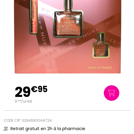
29
€
95
9
/unité
€
98
CODE CIP: 3264680044724
Retrait gratuit en 2h à la pharmacie