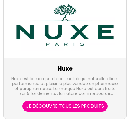
Nuxe
Nuxe est la marque de cosmétologie naturelle alliant
performance et plaisir la plus vendue en pharmacie
et parapharmacie. La marque Nuxe est construite
sur 5 fondements : la nature comme source
d'inspiration, l'innovation comme crédo, l'évaluation
comme exigence, l'accessibilité comme
JE DÉCOUVRE TOUS LES PRODUITS
préoccupation et la sensorialité comme essence.