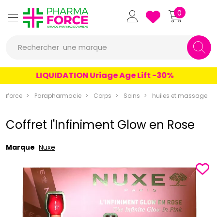
Pharmaforce Grande Pharmacie 
0
une marque
Rechercher
un conseil
LIQUIDATION Uriage Age Lift -30%
un produit
maforce
Parapharmacie
Corps
Soins
huiles et massage
une marque
Coffret l'Infiniment Glow en Rose
Marque
Nuxe