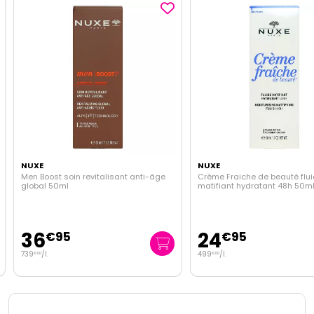
NUXE
NUXE
Men Boost soin revitalisant anti-âge
Crème Fraiche de beauté flui
global 50ml
matifiant hydratant 48h 50ml
36
24
€
95
€
95
739
/
l.
499
/
l.
€
00
€
00