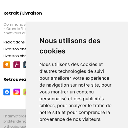
Retrait / Livraison
Commandez en ligne et venez chercher votre commande à Amiens
- Grande Pharmacie d’Amiens (Fachon) ou recevez-là rapidement
chez vous ou en point retrait
Nous utilisons des
Retrait dans la pharmacie d’Amiens
Livraison chez vous
cookies
Livraison chez votre commerçant
Nous utilisons des cookies et
d'autres technologies de suivi
pour améliorer votre expérience
Retrouvez-nous sur vos réseaux sociaux
de navigation sur notre site, pour
vous montrer un contenu
personnalisé et des publicités
ciblées, pour analyser le trafic de
notre site et pour comprendre la
Pharmaforce.fr et la Grande Pharmacie d’Amiens vous souhaitent de
provenance de nos visiteurs.
profiter de notre accueil, de nos conseils pharmaceutiques,
orthopédiques, homéopathiques, parapharmaceutiques, beauté et