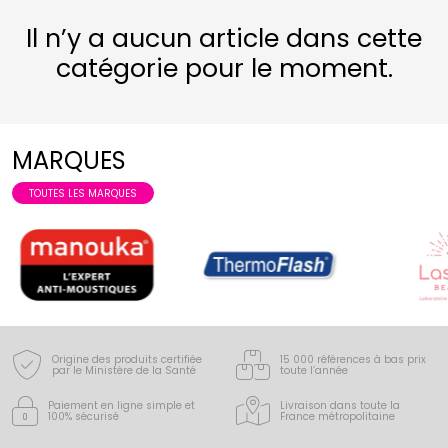
Il n’y a aucun article dans cette
catégorie pour le moment.
MARQUES
TOUTES LES MARQUES
Origine des produits certifiée
15 000 références à bas prix
par le Ministère de la Santé
toute l’année
Paiement en ligne simple
et
Livraison dans toute la
100% sécurisé
France
métropolitaine