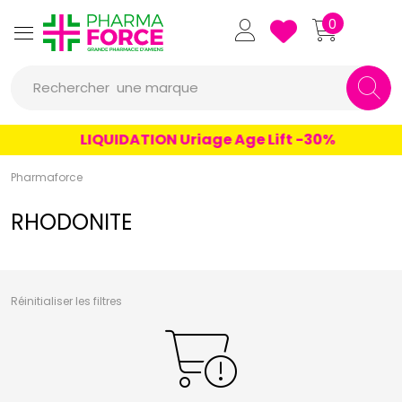
un conseil
Pharmaforce Grande Pharmacie 
0
un produit
Rechercher
une marque
LIQUIDATION Uriage Age Lift -30%
Pharmaforce
RHODONITE
Réinitialiser les filtres