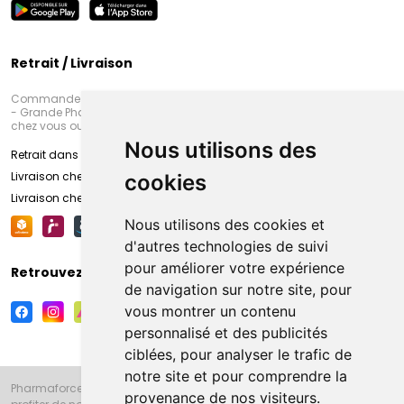
Retrait / Livraison
Commandez en ligne et venez chercher votre commande à Amiens
- Grande Pharmacie d’Amiens (Fachon) ou recevez-là rapidement
chez vous ou en point retrait
Nous utilisons des
Retrait dans la pharmacie d’Amiens
Livraison chez vous
cookies
Livraison chez votre commerçant
Nous utilisons des cookies et
d'autres technologies de suivi
pour améliorer votre expérience
Retrouvez-nous sur vos réseaux sociaux
de navigation sur notre site, pour
vous montrer un contenu
personnalisé et des publicités
ciblées, pour analyser le trafic de
notre site et pour comprendre la
Pharmaforce.fr et la Grande Pharmacie d’Amiens vous souhaitent de
provenance de nos visiteurs.