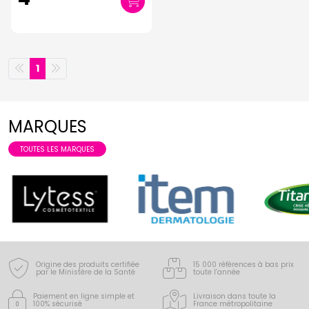
1
MARQUES
TOUTES LES MARQUES
Origine des produits certifiée
15 000 références à bas prix
par le Ministère de la Santé
toute l’année
Paiement en ligne simple
et
Livraison dans toute la
100% sécurisé
France
métropolitaine