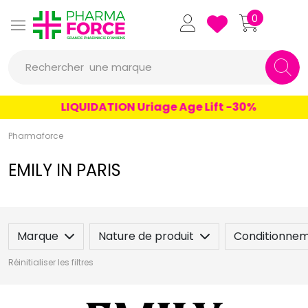
Pharmaforce Grande Pharmacie 
0
Rechercher
une marque
un conseil
LIQUIDATION Uriage Age Lift -30%
un produit
Pharmaforce
une marque
EMILY IN PARIS
Marque
Nature de produit
Conditionne
Réinitialiser les filtres