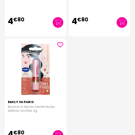
4
4
€
80
€
80
EMILY IN PARIS
Baume à lèvres teinté Nude
édition limitée 3g
4
€
80