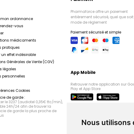
Pharmaforce offre un paiement
entièrement sécurisé, quel que soit 
r mon ordonnance
mode de règlement
e rendez-vous
Paiement sécurisé et simple
er
ations médicaments
s pratiques
 un effet indésirable
ons Générales de Vente (CGV)
s légales
App Mobile
 personnelles
Retrouver notre application sur Go
Play et App Store
férences Cookies
ie de garde :
r le 3237 (audiotel 0,35€ ttc/min),
le 24h/24 afin de trouver la
ie de garde la plus proche de
us
Nous utilisons