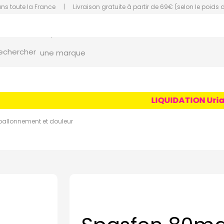
ans toute la France
|
Livraison gratuite à partir de 69€ (selon le poids 
orce Grande Pharmacie Amiens Fachon
une marque
echercher
un conseil
un produit
LIQUIDATION Uriage 
une marque
ballonnement et douleur