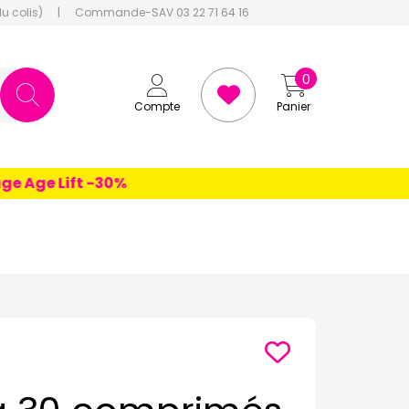
du colis)
|
Commande-SAV 03 22 71 64 16
0
Compte
Panier
Age Lift -30%