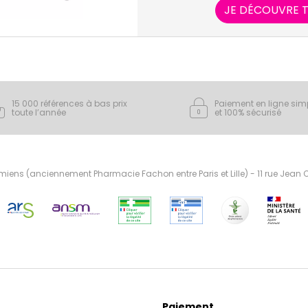
JE DÉCOUVRE T
15 000 références à bas prix
Paiement en ligne sim
toute l’année
et 100% sécurisé
ens (anciennement Pharmacie Fachon entre Paris et Lille) - 11 rue Jean
Paiement