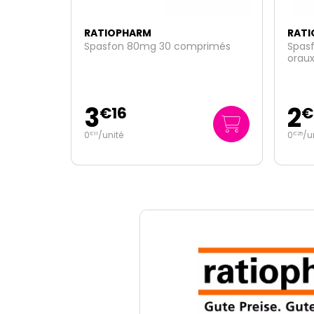
RATIOPHARM
RATI
Spasfon 80mg 30 comprimés
Spasf
orau
3
2
€
16
€
0
/unité
0
/u
€
11
€
25