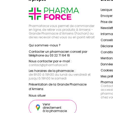
Lexique
Envoye
Prise d
Pharmaforce vous permet de commander
Newslett
en ligne, de retirer vos produits à Amiens -
Grande Pharmacie d’Amiens (Fachon) ou
Inform
de les recevoir chez vous ou en point retrait
Conseil
Qui sommes-nous ?
Déclarer
Contacter un pharmacien conseil par
Conditi
téléphone au 03 22 71 64 16
Mention
Nous contacter par e-mail :
Données
contact
@
pharmaforce.fr
Cookies
Les horaires de la pharmacie :
de 8h30 à 19h30 du lundi au vendredi et
Mes pré
jusqu’à 19h00 le samedi
Pharmac
Présentation de la Grande Pharmacie
Contacte
d’Amiens
accessib
pharmac
Nous situer
chez vo
Venir
directement
à la pharmacie