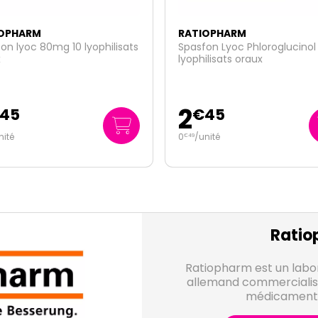
OPHARM
RATIOPHARM
on lyoc 80mg 10 lyophilisats
Spasfon Lyoc Phloroglucinol
x
lyophilisats oraux
2
45
€
45
nité
0
/unité
€
49
Ratio
Ratiopharm est un labo
allemand commercialis
médicaments