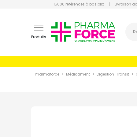
15000 références à bas prix
|
Livraison d
Pharmaf
R
Produits
Pharmaforce
Médicament
Digestion-Transit