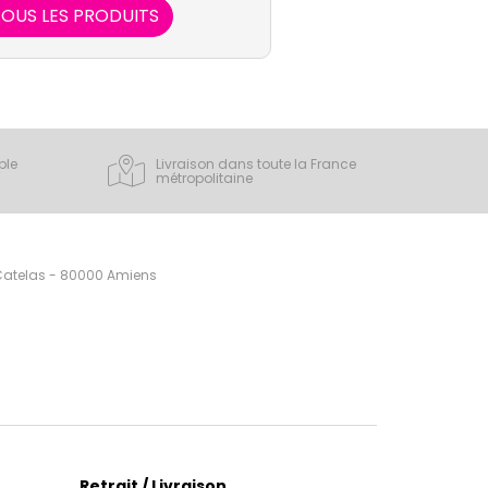
OUS LES PRODUITS
ple
Livraison dans toute la France
métropolitaine
 Catelas - 80000 Amiens
Retrait / Livraison