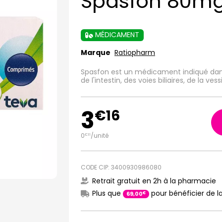
Spasfon 80m
MÉDICAMENT
Marque
Ratiopharm
Spasfon est un médicament indiqué dan
de l'intestin, des voies biliaires, de la vess
3
€
16
0
/unité
€
11
CODE CIP: 3400930986080
Retrait gratuit en 2h à la pharmacie
Plus que
pour bénéficier de la
€
69
,
00