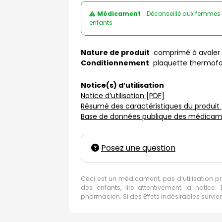
Médicament
: Déconseillé aux femmes en
enfants
Nature de produit
comprimé à avaler
Conditionnement
plaquette thermof
Notice(s) d’utilisation
Notice d’utilisation [PDF]
Résumé des caractéristiques du produit 
Base de données publique des médicame
Posez une question
Ceci est un médicament, pas d’utilisation p
des enfants, lire attentivement la notic
pharmacien. Si des Effets indésirables survi