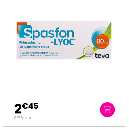
2
€
45
0
/unité
€
25