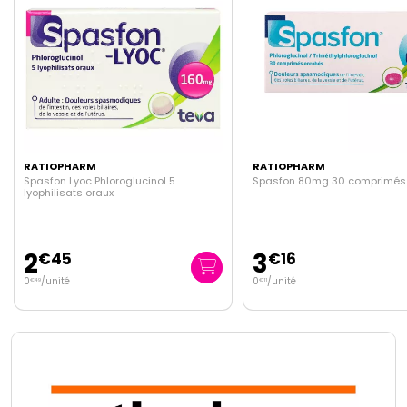
RATIOPHARM
RATIOPH
lucinol 5
Spasfon 80mg 30 comprimés
Spasfon ly
oraux
3
2
€
16
€
45
0
/unité
0
/unité
€
11
€
25