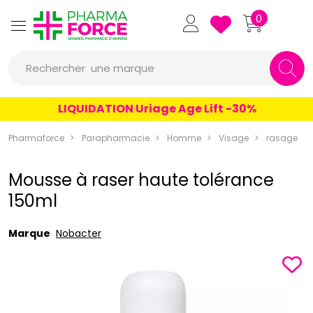
Pharmaforce Grande Pharmacie 
0
une marque
Rechercher
un conseil
LIQUIDATION Uriage Age Lift -30%
un produit
Pharmaforce
Parapharmacie
Homme
Visage
rasage
une marque
Mousse à raser haute tolérance
150ml
Marque
Nobacter