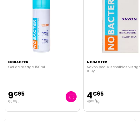
NOBACTER
NOBACTER
Savon peaux sensibles visage & corps
Mousse à raser haute 
100g
4
8
€
65
€
95
46
/kg
59
/
l.
€
50
€
67