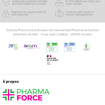
Origine des produits certifiée
15 000 références à bas prix
par le Ministère de la Santé
toute l’année
Paiement en ligne simple
et
Livraison dans toute la
100% sécurisé
France
métropolitaine
Grande Pharmacie d’Amiens (anciennement Pharmacie Fachon
entre Paris et Lille) - 11 rue Jean Catelas - 80000 Amiens
À propos