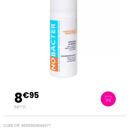
8
€
95
59
/
l.
€
67
CODE CIP: 4005900644077