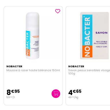
NOBACTER
NOBACTER
50ml
Savon peaux sensibles visage & corps
Gel de rasage 150ml
100g
4
9
€
65
€
95
46
/kg
66
/
l.
€
50
€
33