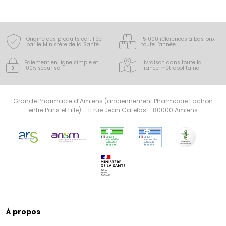
Origine des produits certifiée
15 000 références à bas prix
par le Ministère de la Santé
toute l’année
Paiement en ligne simple
et
Livraison dans toute la
100% sécurisé
France
métropolitaine
Grande Pharmacie d’Amiens (anciennement Pharmacie Fachon
entre Paris et Lille) - 11 rue Jean Catelas - 80000 Amiens
À propos