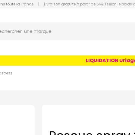
ans toute la France
|
Livraison gratuite à partir de 69€ (selon le poids 
orce Grande Pharmacie Amiens Fachon
une marque
echercher
un conseil
un produit
LIQUIDATION Uriage Ag
une marque
 stress