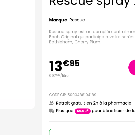
Rescue spray
Marque
Rescue
Rescue spray est un complément aliment
Bach Original qui participe à votre séréni
Bethlehem, Cherry Plum.
13
€
95
697
/
litre
€
50
CODE CIP: 5000488104189
Retrait gratuit en 2h à la pharmacie
Plus que
pour bénéficier de la
€
69
,
00