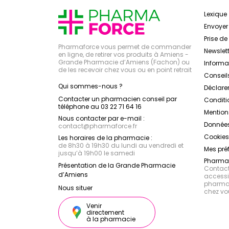
Lexique
Envoye
Prise d
Pharmaforce vous permet de commander
Newslett
en ligne, de retirer vos produits à Amiens -
Grande Pharmacie d’Amiens (Fachon) ou
Inform
de les recevoir chez vous ou en point retrait
Conseil
Qui sommes-nous ?
Déclarer
Contacter un pharmacien conseil par
Conditi
téléphone au 03 22 71 64 16
Mention
Nous contacter par e-mail :
Données
contact
@
pharmaforce.fr
Cookies
Les horaires de la pharmacie :
de 8h30 à 19h30 du lundi au vendredi et
Mes pré
jusqu’à 19h00 le samedi
Pharmac
Présentation de la Grande Pharmacie
Contacte
d’Amiens
accessib
pharmac
Nous situer
chez vo
Venir
directement
à la pharmacie