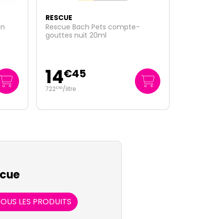
RESCUE
Rescue nuit fruits rouges
gummies 100g
10
€
95
109
/kg
€
50
cue
OUS LES PRODUITS