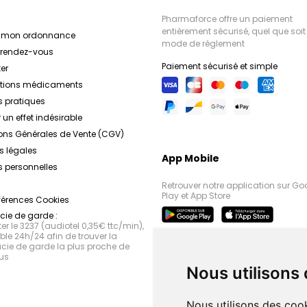
Pharmaforce offre un paiement
entièrement sécurisé, quel que soit 
r mon ordonnance
mode de règlement
e rendez-vous
Paiement sécurisé et simple
er
ations médicaments
s pratiques
 un effet indésirable
ons Générales de Vente (CGV)
s légales
App Mobile
 personnelles
Retrouver notre application sur Go
Play et App Store
férences Cookies
ie de garde :
r le 3237 (audiotel 0,35€ ttc/min),
le 24h/24 afin de trouver la
ie de garde la plus proche de
us
Nous utilisons
Nous utilisons des cook