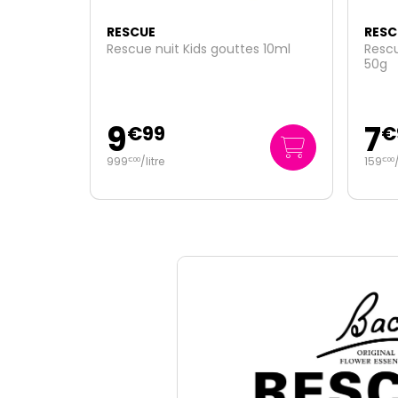
RESCUE
RESC
s 10ml
Rescue pastilles orange sureau
Rescu
50g
50g
7
7
€
95
€
159
/kg
159
€
00
€
00