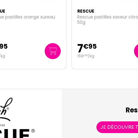
UE
RESCUE
e pastilles saveur citron
Rescue Bach Pets compte-
gouttes nuit 20ml
14
95
€
45
/kg
722
/
litre
€
50
Res
JE DÉCOUVRE T