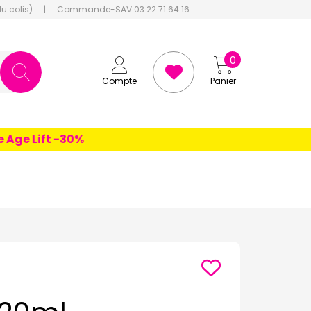
du colis)
|
Commande-SAV 03 22 71 64 16
0
Compte
Panier
e Lift -30%