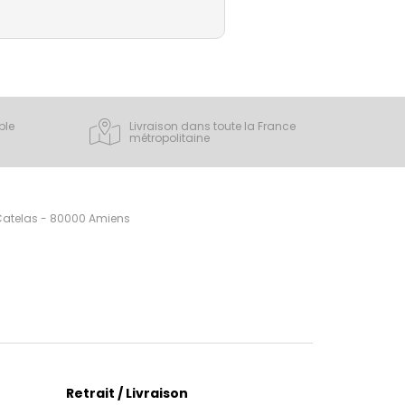
ple
Livraison dans toute la France
métropolitaine
 Catelas - 80000 Amiens
Retrait / Livraison