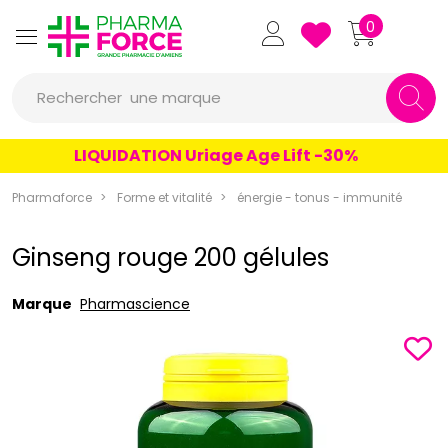
Pharmaforce Grande Pharmacie 
0
une marque
Rechercher
un conseil
LIQUIDATION Uriage Age Lift -30%
un produit
Pharmaforce
Forme et vitalité
énergie - tonus - immunité
une marque
Ginseng rouge 200 gélules
Marque
Pharmascience