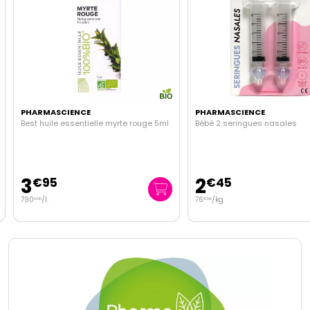
PHARMASCIENCE
PHARMASCIENCE
Best huile essentielle myrte rouge 5ml
Bébé 2 seringues nasales
3
2
€
95
€
45
790
/
l.
76
/kg
€
00
€
56