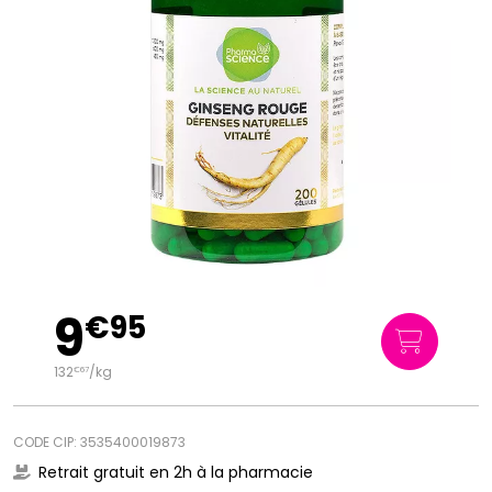
9
€
95
132
/kg
€
67
CODE CIP: 3535400019873
Retrait gratuit en 2h à la pharmacie