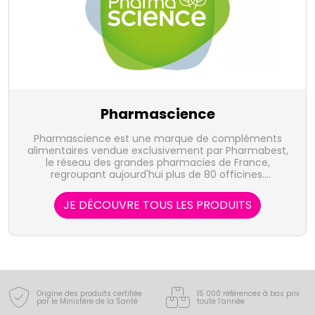
Pharmascience
Pharmascience est une marque de compléments
alimentaires vendue exclusivement par Pharmabest,
le réseau des grandes pharmacies de France,
regroupant aujourd'hui plus de 80 officines.
Spécialisée dans les compléments alimentaires
(minceur, tonus, articulation, circulation, digestion,
JE DÉCOUVRE TOUS LES PRODUITS
beauté, détente), Pharmascience a pour objectif de
compter parmi les leaders du marché.
Origine des produits certifiée
15 000 références à bas prix
par le Ministère de la Santé
toute l’année