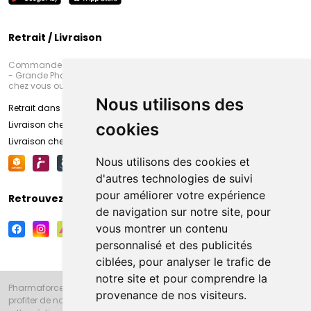
Retrait / Livraison
Commandez en ligne et venez chercher votre commande à Amiens
- Grande Pharmacie d’Amiens (Fachon) ou recevez-là rapidement
chez vous ou en point retrait
Nous utilisons des
Retrait dans la pharmacie d’Amiens
Livraison chez vous
cookies
Livraison chez votre commerçant
Nous utilisons des cookies et
d'autres technologies de suivi
pour améliorer votre expérience
Retrouvez-nous sur vos réseaux sociaux
de navigation sur notre site, pour
vous montrer un contenu
personnalisé et des publicités
ciblées, pour analyser le trafic de
notre site et pour comprendre la
Pharmaforce.fr et la Grande Pharmacie d’Amiens vous souhaitent de
provenance de nos visiteurs.
profiter de notre accueil, de nos conseils pharmaceutiques,