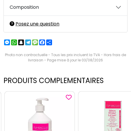
Composition
Posez une question
Messenger
WhatsApp
Snapchat
Telegram
Message
Facebook
Partager
Photo non contractuelle - Tous les prix incluent la TVA - Hors frais de
livraison - Page mise à jour le 03/08/2026
PRODUITS COMPLEMENTAIRES