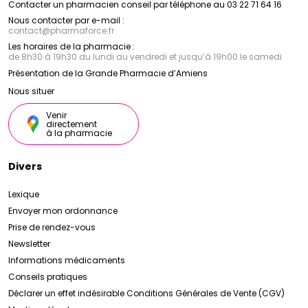
Contacter un pharmacien conseil par téléphone au 03 22 71 64 16
essentiels et en antioxydants. Elle régénère, répare et
revitalise la peau, atténue les cicatrices et les taches
Nous contacter par e-mail :
contact
@
pharmaforce.fr
pigmentaires, pour un teint éclatant et uniforme.
Ces produits phares de la marque Armencelle sont
Les horaires de la pharmacie :
formulés avec des ingrédients naturels de haute
de 8h30 à 19h30 du lundi au vendredi et jusqu’à 19h00 le samedi
qualité et sont conçus pour répondre aux besoins
Présentation de la Grande Pharmacie d’Amiens
spécifiques de la peau, en lui apportant hydratation,
nutrition et protection, pour un teint éclatant de
Nous situer
santé.
Venir
directement
à la pharmacie
Divers
Lexique
Envoyer mon ordonnance
Prise de rendez-vous
Newsletter
Informations médicaments
Conseils pratiques
Déclarer un effet indésirable
Conditions Générales de Vente (CGV)