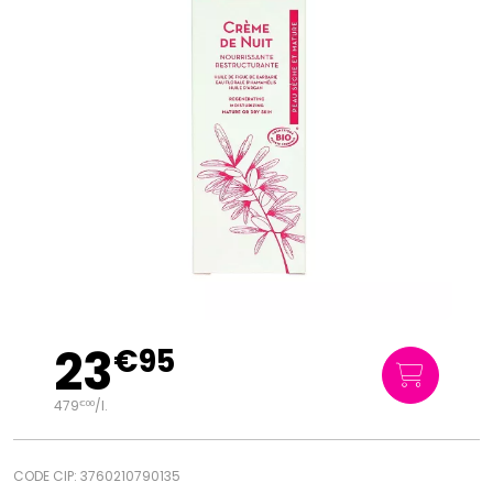
23
€
95
479
/
l.
€
00
CODE CIP: 3760210790135