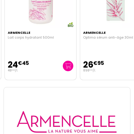
ARMENCELLE
ARMENCELLE
Lait corps hydratant 500ml
Optima sérum anti-âge 30ml
24
26
€
45
€
95
48
/
l.
898
/
l.
€
90
€
33