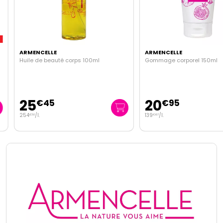
ARMENCELLE
ARMENCELLE
Huile de beauté corps 100ml
Gommage corporel 150ml
25
20
€
45
€
95
254
/
l.
139
/
l.
€
50
€
67