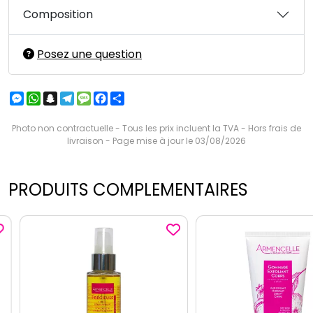
Composition
Posez une question
Messenger
WhatsApp
Snapchat
Telegram
Message
Facebook
Partager
Photo non contractuelle - Tous les prix incluent la TVA - Hors frais de
livraison - Page mise à jour le 03/08/2026
PRODUITS COMPLEMENTAIRES