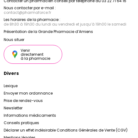
Contacter un pharmacien conseil par téléphone au 03 22 71 64 16
essentiels et en antioxydants. Elle régénère, répare et
revitalise la peau, atténue les cicatrices et les taches
Nous contacter par e-mail :
contact
@
pharmaforce.fr
pigmentaires, pour un teint éclatant et uniforme.
Ces produits phares de la marque Armencelle sont
Les horaires de la pharmacie :
formulés avec des ingrédients naturels de haute
de 8h30 à 19h30 du lundi au vendredi et jusqu’à 19h00 le samedi
qualité et sont conçus pour répondre aux besoins
Présentation de la Grande Pharmacie d’Amiens
spécifiques de la peau, en lui apportant hydratation,
nutrition et protection, pour un teint éclatant de
Nous situer
santé.
Venir
directement
à la pharmacie
Divers
Lexique
Envoyer mon ordonnance
Prise de rendez-vous
Newsletter
Informations médicaments
Conseils pratiques
Déclarer un effet indésirable
Conditions Générales de Vente (CGV)
Mentions légales