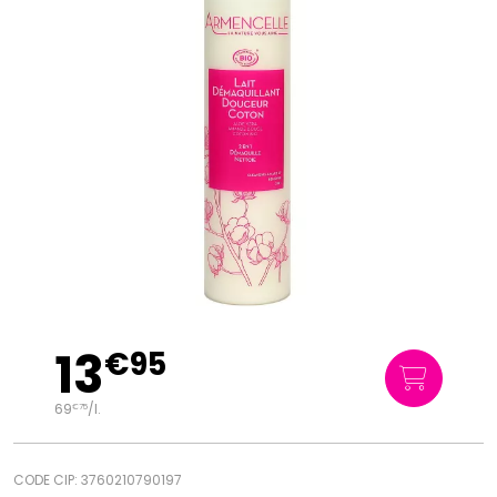
13
€
95
69
/
l.
€
75
CODE CIP: 3760210790197