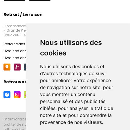
Retrait / Livraison
Commandez en ligne et venez chercher votre commande à Amiens
- Grande Pharmacie d’Amiens (Fachon) ou recevez-là rapidement
chez vous ou en point retrait
Nous utilisons des
Retrait dans la pharmacie d’Amiens
Livraison chez vous
cookies
Livraison chez votre commerçant
Nous utilisons des cookies et
d'autres technologies de suivi
pour améliorer votre expérience
Retrouvez-nous sur vos réseaux sociaux
de navigation sur notre site, pour
vous montrer un contenu
personnalisé et des publicités
ciblées, pour analyser le trafic de
notre site et pour comprendre la
Pharmaforce.fr et la Grande Pharmacie d’Amiens vous souhaitent de
provenance de nos visiteurs.
profiter de notre accueil, de nos conseils pharmaceutiques,
orthopédiques, homéopathiques, parapharmaceutiques, beauté et